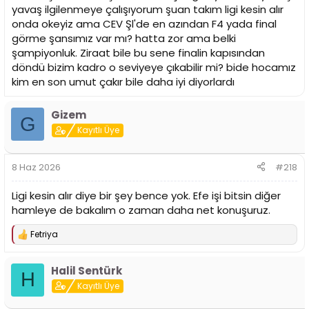
yavaş ilgilenmeye çalışıyorum şuan takım ligi kesin alır
onda okeyiz ama CEV Şl'de en azından F4 yada final
görme şansımız var mı? hatta zor ama belki
şampiyonluk. Ziraat bile bu sene finalin kapısından
döndü bizim kadro o seviyeye çıkabilir mi? bide hocamız
kim en son umut çakır bile daha iyi diyorlardı
Gizem
G
Kayıtlı Üye
8 Haz 2026
#218
Ligi kesin alır diye bir şey bence yok. Efe işi bitsin diğer
hamleye de bakalım o zaman daha net konuşuruz.
Fetriya
T
e
p
Halil Sentürk
k
H
i
Kayıtlı Üye
l
e