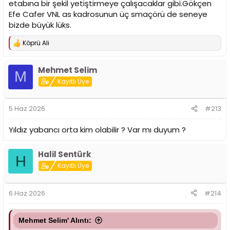
etabına bir şekil yetiştirmeye çalışacaklar gibi.Gökçen
Efe Cafer VNL as kadrosunun üç smaçörü de seneye
bizde büyük lüks.
Köprü Ali
T
e
p
Mehmet Selim
k
M
i
Kayıtlı Üye
l
e
r
5 Haz 2026
#213
:
Yıldız yabancı orta kim olabilir ? Var mı duyum ?
Halil Sentürk
H
Kayıtlı Üye
6 Haz 2026
#214
Mehmet Selim' Alıntı: