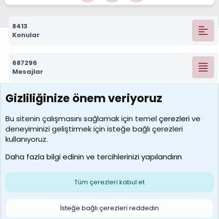
8413
Konular
687296
Mesajlar
Gizliliğinize önem veriyoruz
7390
Kullanıcılar
Bu sitenin çalışmasını sağlamak için temel
çerezleri
ve
deneyiminizi geliştirmek için isteğe bağlı çerezleri
MosesBrownHayranı
kullanıyoruz.
Son üye
Daha fazla bilgi edinin ve tercihlerinizi yapılandırın
Bize ulaşın
Şartlar ve kurallar
Gizlilik politikası
Çerezler
Yardım
Ana sayfa
R
Tüm çerezleri kabul et
S
S
Galatasaray Basketbol | GS Basket Taraftar Platformu
İsteğe bağlı çerezleri reddedin
®
Community platform by XenForo
© 2010-2026 XenForo Ltd.