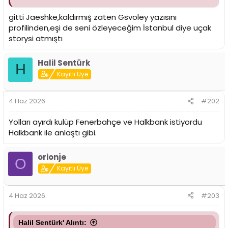
i
gitti Jaeshke,kaldırmış zaten Gsvoley yazısını
profilinden,eşi de seni özleyeceğim İstanbul diye uçak
storysi atmıştı
Halil Sentürk
H
Kayıtlı Üye
4 Haz 2026
#202
Yolları ayırdı kulüp Fenerbahçe ve Halkbank istiyordu
Halkbank ile anlaştı gibi.
orionje
O
Kayıtlı Üye
4 Haz 2026
#203
Halil Sentürk' Alıntı: