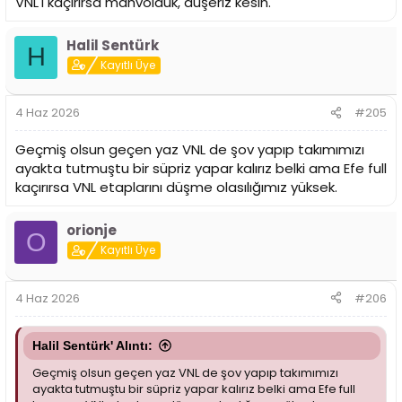
VNL'i kaçırırsa mahvolduk, düşeriz kesin.
Halil Sentürk
H
Kayıtlı Üye
4 Haz 2026
#205
Geçmiş olsun geçen yaz VNL de şov yapıp takımımızı
ayakta tutmuştu bir süpriz yapar kalırız belki ama Efe full
kaçırırsa VNL etaplarını düşme olasılığımız yüksek.
orionje
O
Kayıtlı Üye
4 Haz 2026
#206
Halil Sentürk' Alıntı:
Geçmiş olsun geçen yaz VNL de şov yapıp takımımızı
ayakta tutmuştu bir süpriz yapar kalırız belki ama Efe full