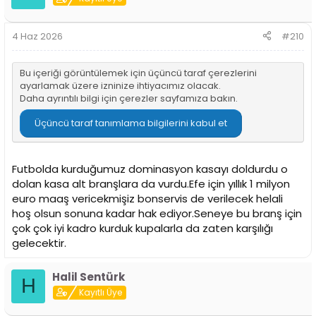
l
e
r
4 Haz 2026
#210
:
Bu içeriği görüntülemek için üçüncü taraf çerezlerini
ayarlamak üzere izninize ihtiyacımız olacak.
Daha ayrıntılı bilgi için
çerezler sayfamıza
bakın.
Üçüncü taraf tanımlama bilgilerini kabul et
Futbolda kurduğumuz dominasyon kasayı doldurdu o
dolan kasa alt branşlara da vurdu.Efe için yıllık 1 milyon
euro maaş vericekmişiz bonservis de verilecek helali
hoş olsun sonuna kadar hak ediyor.Seneye bu branş için
çok çok iyi kadro kurduk kupalarla da zaten karşılığı
gelecektir.
Halil Sentürk
H
Kayıtlı Üye