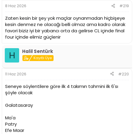
r
8 Haz 2026
#219
:
Zaten kesin bir şey yok maçlar oynanmadan hiçbişeye
kesin denmez ne olacağı belli olmaz ama kadro olarak
favori biziz iyi bir yabancı orta da gelirse CL içinde final
four içinde elimiz güçlenir
Halil Sentürk
H
Kayıtlı Üye
11 Haz 2026
#220
Seneye söylentilere göre ilk 4 takımın tahmini ilk 6'sı
şöyle olacak
Galatasaray
Ma'a
Patry
Efe Maar