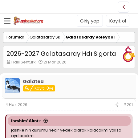
Giriş yap
Kayıt ol
Forumlar
Galatasaray SK
Galatasaray Voleybol
2026-2027 Galatasaray Hdı Sigorta
K
B
Halil Sentürk
21 Mar 2026
o
a
n
ş
u
l
Galatea
y
a
Kayıtlı Üye
u
n
B
g
a
ı
4 Haz 2026
#201
ş
ç
l
t
a
a
ibrahim' Alıntı:
t
r
a
i
jashke nin durumu nedir yedek olarak kalacakmı yoksa
n
h
ayrılacakmı