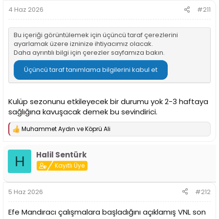
4 Haz 2026
#211
Bu içeriği görüntülemek için üçüncü taraf çerezlerini
ayarlamak üzere izninize ihtiyacımız olacak.
Daha ayrıntılı bilgi için
çerezler sayfamıza
bakın.
Üçüncü taraf tanımlama bilgilerini kabul et
Kulüp sezonunu etkileyecek bir durumu yok 2-3 haftaya
sağlığına kavuşacak demek bu sevindirici.
Muhammet Aydın
ve
Köprü Ali
T
e
p
Halil Sentürk
k
H
i
Kayıtlı Üye
l
e
r
5 Haz 2026
#212
:
Efe Mandıracı çalışmalara başladığını açıklamış VNL son