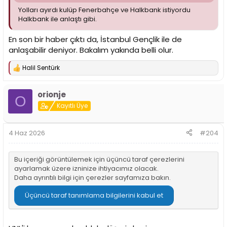
Yolları ayırdı kulüp Fenerbahçe ve Halkbank istiyordu
Halkbank ile anlaştı gibi.
En son bir haber çıktı da, İstanbul Gençlik ile de
anlaşabilir deniyor. Bakalım yakında belli olur.
Halil Sentürk
T
e
p
orionje
k
O
i
Kayıtlı Üye
l
e
r
4 Haz 2026
#204
:
Bu içeriği görüntülemek için üçüncü taraf çerezlerini
ayarlamak üzere izninize ihtiyacımız olacak.
Daha ayrıntılı bilgi için
çerezler sayfamıza
bakın.
Üçüncü taraf tanımlama bilgilerini kabul et