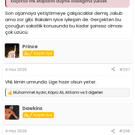
kaçırırsa VNL etaplarını düşme olasılığımız yüksek.
Son aşamaya yetiştirmeye çalışacaklar demiş Jakub
ama zor gibi. Bakalım iyice iyileşsin de. Gerçekten bu
çocuğun sakatlık konusunda bu kadar şanssız olması
çok üzücü.
Prince
Kayıtlı Üye
4 Haz 2026
#207
VNL kimin umrunda. Lige hazır olsun yeter.
Muhammet Aydın
,
Köprü Ali
,
AliSami
ve 3 diğerleri
T
e
p
Dawkins
k
i
Kayıtlı Üye
l
e
r
4 Haz 2026
#208
: