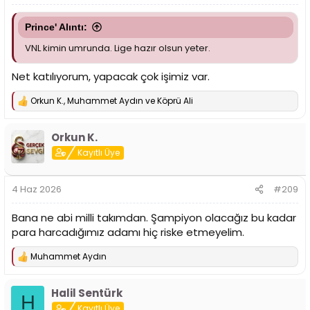
Prince' Alıntı:
VNL kimin umrunda. Lige hazır olsun yeter.
Net katılıyorum, yapacak çok işimiz var.
Orkun K.
,
Muhammet Aydın
ve
Köprü Ali
T
e
p
Orkun K.
k
i
Kayıtlı Üye
l
e
r
4 Haz 2026
#209
:
Bana ne abi milli takımdan. Şampiyon olacağız bu kadar
para harcadığımız adamı hiç riske etmeyelim.
Muhammet Aydın
T
e
p
Halil Sentürk
k
H
i
Kayıtlı Üye