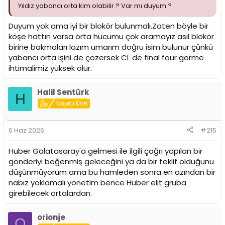
Yıldız yabancı orta kim olabilir ? Var mı duyum ?
Duyum yok ama iyi bir blokör bulunmalı.Zaten böyle bir
köşe hattın varsa orta hücumu çok aramayız asıl blokör
birine bakmaları lazım umarım doğru isim bulunur çünkü
yabancı orta işini de çözersek CL de final four görme
ihtimalimiz yüksek olur.
Halil Sentürk
H
Kayıtlı Üye
6 Haz 2026
#215
Huber Galatasaray'a gelmesi ile ilgili çağrı yapılan bir
gönderiyi beğenmiş geleceğini ya da bir teklif olduğunu
düşünmüyorum ama bu hamleden sonra en azından bir
nabız yoklamalı yönetim bence Huber elit gruba
girebilecek ortalardan.
orionje
O