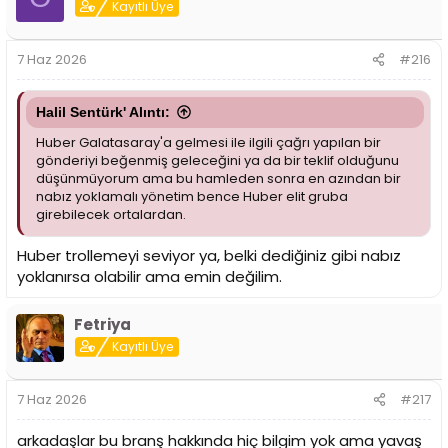
Kayıtlı Üye
7 Haz 2026
#216
Halil Sentürk' Alıntı:
Huber Galatasaray'a gelmesi ile ilgili çağrı yapılan bir
gönderiyi beğenmiş geleceğini ya da bir teklif olduğunu
düşünmüyorum ama bu hamleden sonra en azından bir
nabız yoklamalı yönetim bence Huber elit gruba
girebilecek ortalardan.
Huber trollemeyi seviyor ya, belki dediğiniz gibi nabız
yoklanırsa olabilir ama emin değilim.
Fetriya
Kayıtlı Üye
7 Haz 2026
#217
arkadaşlar bu branş hakkında hiç bilgim yok ama yavaş