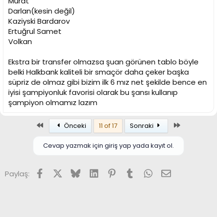
Murat
Darlan(kesin değil)
Kaziyski Bardarov
Ertuğrul Samet
Volkan
Ekstra bir transfer olmazsa şuan görünen tablo böyle
belki Halkbank kaliteli bir smaçör daha çeker başka
süpriz de olmaz gibi bizim ilk 6 mız net şekilde bence en
iyisi şampiyonluk favorisi olarak bu şansı kullanıp
şampiyon olmamız lazım
Birinci
Son
Önceki
11 of 17
Sonraki
Cevap yazmak için giriş yap yada kayıt ol.
Facebook
X (Twitter)
Bluesky
LinkedIn
Pinterest
Tumblr
WhatsApp
E-posta
Paylaş: