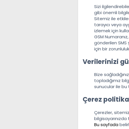
Sizi ilgilendireb
gibi önemli bilgil
Sitemiz ile etkil
tarayıcı veya ayg
izlemek için kulla
GSM Numaranız, si
gönderilen SMS ş
için bir zorunlulu
Verilerinizi 
Bize sağladığını
topladığımız bilg
sunucular ile bu t
Çerez politika
Çerezler, sitemi
bilgisayarınızda
Bu sayfada
belir