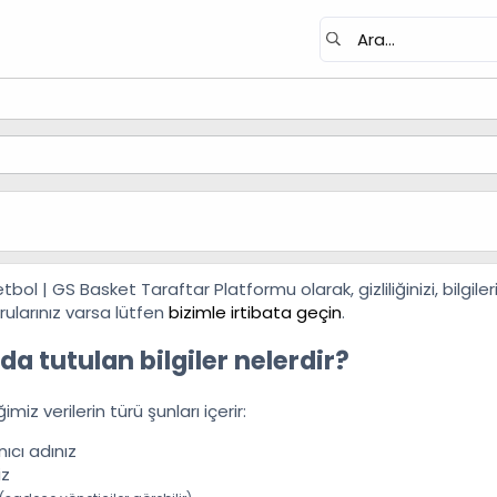
ol | GS Basket Taraftar Platformu olarak, gizliliğinizi, bilgile
orularınız varsa lütfen
bizimle irtibata geçin
.
da tutulan bilgiler nelerdir?
miz verilerin türü şunları içerir:
nıcı adınız
iz