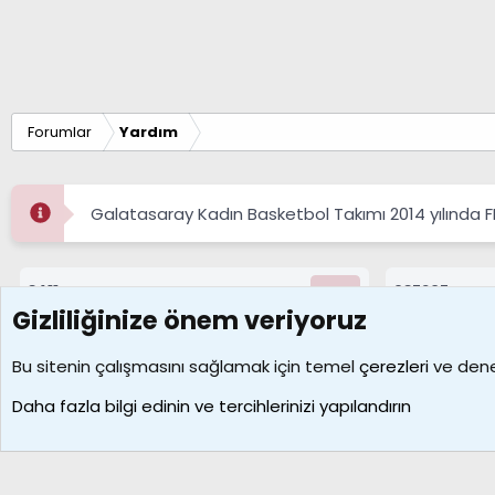
Forumlar
Yardım
Galatasaray Kadın Basketbol Takımı 2014 yılında 
8411
687207
Konular
Mesajlar
Gizliliğinize önem veriyoruz
Çerezler
Bu sitenin çalışmasını sağlamak için temel
çerezleri
ve deney
Daha fazla bilgi edinin ve tercihlerinizi yapılandırın
Galatasaray Basketbol | GS Basket Taraftar Platformu