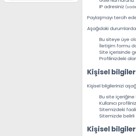
GSM Numaranız
IP adresiniz
(sadec
Paylaşmayı tercih eder
Aşağıdaki durumlarda b
Bu siteye üye ol
İletişim formu 
Site içerisinde g
Profilinizdeki al
Kişisel bilgile
Kişisel bilgilerinizi aşağ
Bu site içeriğine
Kullanıcı profil
Sitemizdeki faali
Sitemizde belirli
Kişisel bilgil