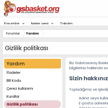
Forumlar
Neler yeni
Takvim
Forumlar
Yardım
Gizlilik politikası
Yardım
Biz Galatasaray Basketb
bilgileriniz hakkında s
İfadeler
Sizin hakkınız
BB Kodu
Çerez kullanımı
Topladığımız ve işlediği
Kurallar
Adınız veya kulla
E-posta adresin
Gizlilik politikası