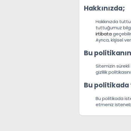
Hakkınızda;
Hakkınızda tuttu
tuttuğumuz bilgi
irtibata
geçebilir
Ayrıca, kişisel ve
Bu politikanı
Sitemizin sürekli
gizlilik politikas
Bu politikada 
Bu politikada is
etmeniz istenebil