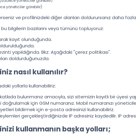
(sadece yöneticiler görebilir)
e yöneticiler görebilir)
seniz ve profilinizdeki diğer alanları doldurursanız daha fazla 
u bilgilerin bazılarını veya tümünü topluyoruz:
arak kayıt olunduğunda.
doldurulduğunda.
ezinti yapıldığında. Bkz: Aşağıdaki "çerez politikası".
anları doldurduğunuzda.
riniz nasıl kullanılır?
ıdaki yollarla kullanabiliriz:
 katkıda bulunmanız amacıyla, sizi sitemizin kayıtlı bir üyesi ya
inizi doğrulamak için GSM numaranız. Mobil numaranızı yönetici
yetleri bildirmek için e-posta adresinizi kullanabiliriz.
 eylemleri gerçekleştirdiğinizde IP adresiniz kaydedilir. IP adr
erinizi kullanmanın başka yolları;