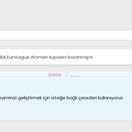
FIBA EuroLague Women kupasını kazanmıştır.
7388
Kullanıcılar
Bize ulaşın
Şartl
iminizi geliştirmek için isteğe bağlı çerezleri kullanıyoruz.