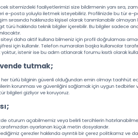
ilecek sitemizdeki faaliyetlerimizi size bildirmenin yanı sıra,
eri e-posta yoluyla iletmek isteyebiliriz. Profilinizde bu tür e-po
eşim sırasında hakkınızda kişisel olarak tanımlanabilir olmayan b
ıt türü hakkında teknik bilgiler içerebilir. Bu bilgiler sadece an
nılacaktır.
teyi daha aktif kullana bilmeniz için profil doğrulaması amacı il
ifresi için kullanılır. Telefon numaraları başka kullanıcılar t
k yoktur, istenir ise bu adım atlanarak forumu kısıtlı olarak kullan
güvende tutmak;
z her türlü bilginin güvenli olduğundan emin olmayı taahhüt edi
ilerin korunması ve güvenliğini sağlamak için uygun tedbirler ve
ür bilgileri gizliyor ve koruyoruz.
sı;
zde oturum açabilmemiz veya belirli tercihlerin hatırlanabilmes
 tarafımızdan ayarlanan küçük metin dosyalarıdır.
lediğimiz çerezler hakkında ayrıntılı bir çerez politikamız ve da