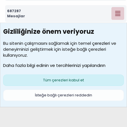
687287
Mesajlar
Gizliliğinize önem veriyoruz
7389
Kullanıcılar
Bu sitenin çalışmasını sağlamak için temel
çerezleri
ve
deneyiminizi geliştirmek için isteğe bağlı çerezleri
idriskaancelik
kullanıyoruz.
Son üye
Daha fazla bilgi edinin ve tercihlerinizi yapılandırın
Bize ulaşın
Şartlar ve kurallar
Gizlilik politikası
Çerezler
Yardım
Ana sayfa
R
Tüm çerezleri kabul et
S
S
Galatasaray Basketbol | GS Basket Taraftar Platformu
İsteğe bağlı çerezleri reddedin
®
Community platform by XenForo
© 2010-2026 XenForo Ltd.
XenForo Türkçe 🇹🇷 Destek Forumu –
XenWp.Com