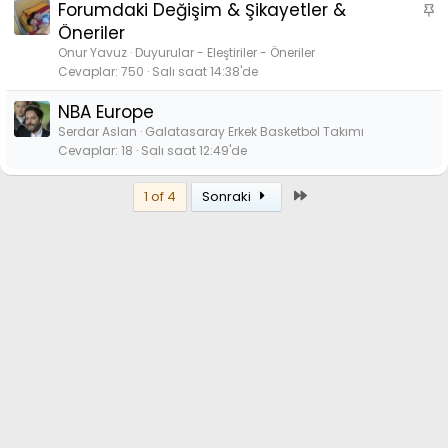
Forumdaki Değişim & Şikayetler &
S
t
t
a
Öneriler
b
Onur Yavuz
Duyurular - Eleştiriler - Öneriler
i
Cevaplar
750
Salı saat 14:38'de
t
NBA Europe
Serdar Aslan
Galatasaray Erkek Basketbol Takımı
Cevaplar
18
Salı saat 12:49'de
Son
1 of 4
Sonraki