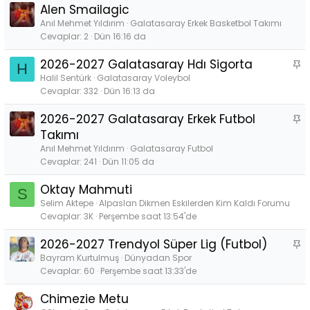
Alen Smailagic
Anıl Mehmet Yıldırım
Galatasaray Erkek Basketbol Takımı
Cevaplar
2
Dün 16:16 da
2026-2027 Galatasaray Hdı Sigorta
S
H
a
Halil Sentürk
Galatasaray Voleybol
Cevaplar
332
Dün 16:13 da
b
i
2026-2027 Galatasaray Erkek Futbol
S
t
a
Takımı
b
Anıl Mehmet Yıldırım
Galatasaray Futbol
i
Cevaplar
241
Dün 11:05 da
t
Oktay Mahmuti
S
Selim Aktepe
Alpaslan Dikmen Eskilerden Kim Kaldı Forumu
Cevaplar
3K
Perşembe saat 13:54'de
2026-2027 Trendyol Süper Lig (Futbol)
S
a
Bayram Kurtulmuş
Dünyadan Spor
Cevaplar
60
Perşembe saat 13:33'de
b
i
Chimezie Metu
t