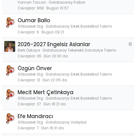
Yaman Tarcan
Galatasaray Futbol
Cevaplar
968
Bugün 10:57
Oumar Ballo
GSbasket.Org
Galatasaray Erkek Basketbol Takımı
Cevaplar
6
Bugün 09:21
2026-2027 Engelsiz Aslanlar
S
a
Berk Özkaya
Galatasaray Tekerlekli Sandalye Takımı
Cevaplar
36
Dün 23:30 da
b
i
Özgün Önver
t
GSbasket.Org
Galatasaray Erkek Basketbol Takımı
Cevaplar
13
Dün 22:05 da
Mecit Mert Çetinkaya
GSbasket.Org
Galatasaray Erkek Basketbol Takımı
Cevaplar
27
Dün 18:21 da
Efe Mandıracı
GSbasket.Org
Galatasaray Voleybol
Cevaplar
7
Dün 16:31 da