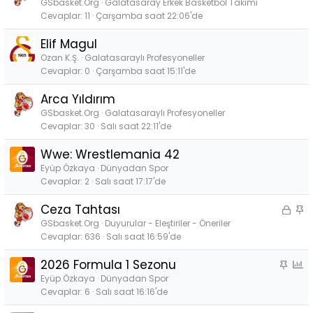
GSbasket.Org
Galatasaray Erkek Basketbol Takımı
Cevaplar
11
Çarşamba saat 22:06'de
Elif Magul
Ozan K.Ş.
Galatasaraylı Profesyoneller
Cevaplar
0
Çarşamba saat 15:11'de
Arca Yıldırım
GSbasket.Org
Galatasaraylı Profesyoneller
Cevaplar
30
Salı saat 22:11'de
Wwe: Wrestlemania 42
Eyüp Özkaya
Dünyadan Spor
Cevaplar
2
Salı saat 17:17'de
Ceza Tahtası
K
S
i
a
GSbasket.Org
Duyurular - Eleştiriler - Öneriler
Cevaplar
636
Salı saat 16:59'de
l
b
i
i
2026 Formula 1 Sezonu
S
A
t
t
a
n
Eyüp Özkaya
Dünyadan Spor
l
Cevaplar
6
Salı saat 16:16'de
b
k
i
i
e