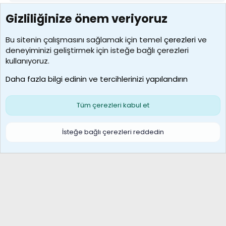
Gizliliğinize önem veriyoruz
7388
Kullanıcılar
Bu sitenin çalışmasını sağlamak için temel
çerezleri
ve
deneyiminizi geliştirmek için isteğe bağlı çerezleri
borabekirogluu
kullanıyoruz.
Son üye
Daha fazla bilgi edinin ve tercihlerinizi yapılandırın
Bize ulaşın
Şartlar ve kurallar
Gizlilik politikası
Çerezler
Yardım
Ana sayfa
R
Tüm çerezleri kabul et
S
S
Galatasaray Basketbol | GS Basket Taraftar Platformu
İsteğe bağlı çerezleri reddedin
®
Community platform by XenForo
© 2010-2026 XenForo Ltd.
XenForo Türkçe 🇹🇷 Destek Forumu –
XenWp.Com