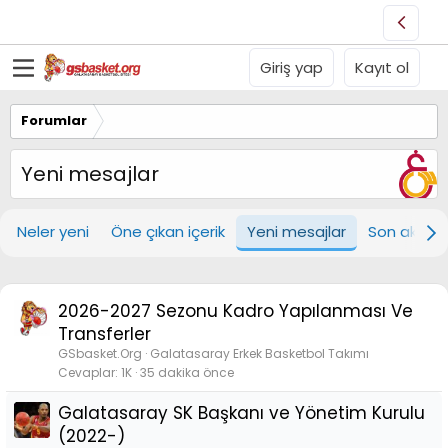
Giriş yap
Kayıt ol
Forumlar
Yeni mesajlar
Neler yeni
Öne çıkan içerik
Yeni mesajlar
Son aktivit
2026-2027 Sezonu Kadro Yapılanması Ve
Transferler
GSbasket.Org
Galatasaray Erkek Basketbol Takımı
Cevaplar
1K
35 dakika önce
Galatasaray SK Başkanı ve Yönetim Kurulu
(2022-)