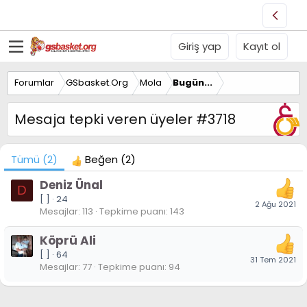
Giriş yap
Kayıt ol
Forumlar
GSbasket.Org
Mola
Bugün...
Mesaja tepki veren üyeler #3718
Tümü
(2)
Beğen
(2)
Deniz Ünal
D
[ ]
·
24
2 Ağu 2021
Mesajlar
113
Tepkime puanı
143
Köprü Ali
[ ]
·
64
31 Tem 2021
Mesajlar
77
Tepkime puanı
94