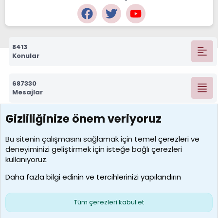
8413
Konular
687330
Mesajlar
Gizliliğinize önem veriyoruz
7390
Kullanıcılar
Bu sitenin çalışmasını sağlamak için temel
çerezleri
ve
deneyiminizi geliştirmek için isteğe bağlı çerezleri
MosesBrownHayranı
kullanıyoruz.
Son üye
Daha fazla bilgi edinin ve tercihlerinizi yapılandırın
Bize ulaşın
Şartlar ve kurallar
Gizlilik politikası
Çerezler
Yardım
Ana sayfa
R
Tüm çerezleri kabul et
S
S