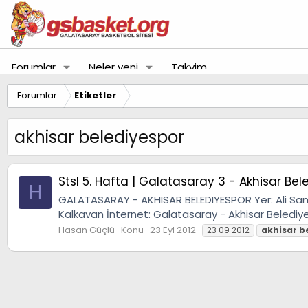
Forumlar
Neler yeni
Takvim
Forumlar
Etiketler
akhisar belediyespor
Stsl 5. Hafta | Galatasaray 3 - Akhisar Bel
H
GALATASARAY - AKHISAR BELEDIYESPOR Yer: Ali Sami
Kalkavan İnternet: Galatasaray - Akhisar Belediy
Hasan Güçlü
Konu
23 Eyl 2012
23 09 2012
akhisar
b