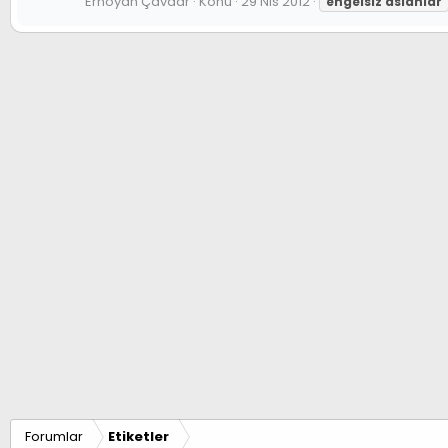
Ernoyan Çavdar
Konu
29 Nis 2012
engelsiz
aslanlar
Forumlar
Etiketler