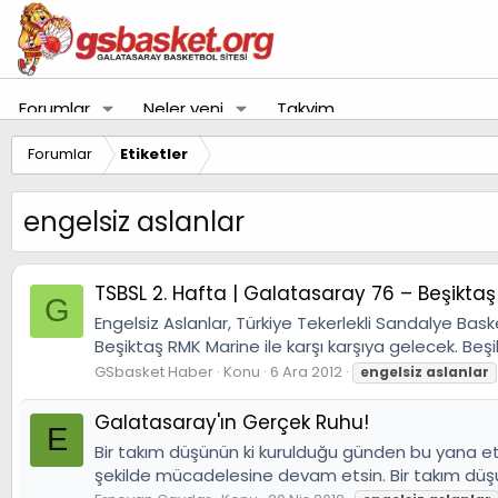
Forumlar
Neler yeni
Takvim
Forumlar
Etiketler
engelsiz aslanlar
TSBSL 2. Hafta | Galatasaray 76 – Beşikta
G
Engelsiz Aslanlar, Türkiye Tekerlekli Sandalye Ba
Beşiktaş RMK Marine ile karşı karşıya gelecek. Beş
GSbasket Haber
Konu
6 Ara 2012
engelsiz
aslanlar
Galatasaray'ın Gerçek Ruhu!
E
Bir takım düşünün ki kurulduğu günden bu yana et
şekilde mücadelesine devam etsin. Bir takım düşünün