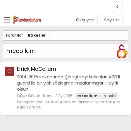
Giriş yap
Kayıt ol
Forumlar
Etiketler
mccollum
Errick McCollum
O
2014-2015 sezonunda Çin ligi sayı kralı olan ABD'li
guard ile bir yıllık sözleşme imzalanmıştır. Hayırlı
olsun.
Oğuz Güven
Konu
3 Eyl 2015
mccollum
transfer
Cevaplar: 608
Forum:
Alpaslan Dikmen Eskilerden Kim
Kaldı Forumu