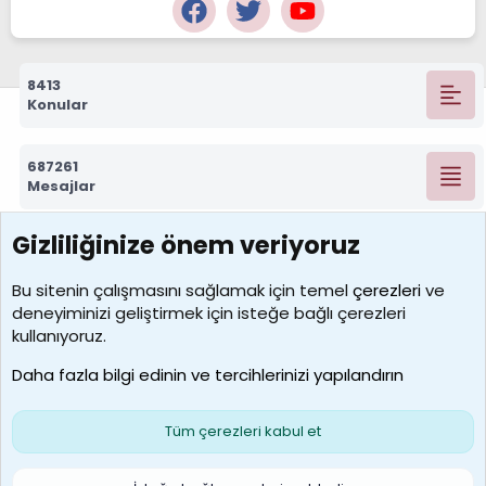
8413
Konular
687261
Mesajlar
Gizliliğinize önem veriyoruz
7388
Kullanıcılar
Bu sitenin çalışmasını sağlamak için temel
çerezleri
ve
deneyiminizi geliştirmek için isteğe bağlı çerezleri
borabekirogluu
kullanıyoruz.
Son üye
Daha fazla bilgi edinin ve tercihlerinizi yapılandırın
Bize ulaşın
Şartlar ve kurallar
Gizlilik politikası
Çerezler
Yardım
Ana sayfa
R
Tüm çerezleri kabul et
S
S
Galatasaray Basketbol | GS Basket Taraftar Platformu