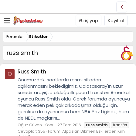
Giriş yap
Kayıt ol
Forumlar
Etiketler
russ smith
Russ Smith
O
Önümüzdeki saatlerde resmi siteden
açıklanmasını beklediğimiz, Galatasaray'ın uzun
süredir arayışta olduğu ilk guard transferi Amerikalı
oyuncu Russ Smith oldu. Gerek forumda oyuncuyu
merak eden pek çok arkadaşımız olduğu için,
gerekse de oyuncunun hem NBA Yaz Liginde, hem
de NBDL maçlarını...
Oğuz Güven
Konu
27 Tem 2016
russ
smith
transfer
Cevaplar: 355
Forum:
Alpaslan Dikmen Eskilerden Kim