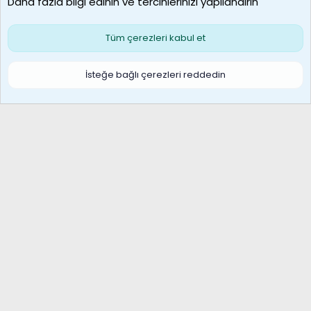
Daha fazla bilgi edinin ve tercihlerinizi yapılandırın
Bize ulaşın
Şartlar ve kurallar
Gizlilik politikası
Çerezler
Yardım
Ana sayfa
R
Tüm çerezleri kabul et
S
S
Galatasaray Basketbol | GS Basket Taraftar Platformu
İsteğe bağlı çerezleri reddedin
®
Community platform by XenForo
© 2010-2026 XenForo Ltd.
XenForo Türkçe 🇹🇷 Destek Forumu –
XenWp.Com