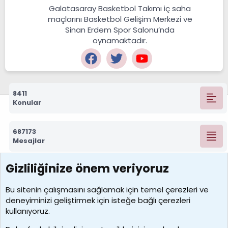
Galatasaray Basketbol Takımı iç saha
maçlarını Basketbol Gelişim Merkezi ve
Sinan Erdem Spor Salonu’nda
oynamaktadır.
8411
Konular
687173
Mesajlar
Gizliliğinize önem veriyoruz
7388
Kullanıcılar
Bu sitenin çalışmasını sağlamak için temel
çerezleri
ve
deneyiminizi geliştirmek için isteğe bağlı çerezleri
borabekirogluu
kullanıyoruz.
Son üye