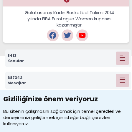
Galatasaray Kadın Basketbol Takımı 2014
yılında FIBA EuroLague Women kupasını
kazanmıştır.
8413
Konular
687342
Mesajlar
Gizliliğinize önem veriyoruz
7390
Kullanıcılar
Bu sitenin çalışmasını sağlamak için temel
çerezleri
ve
deneyiminizi geliştirmek için isteğe bağlı çerezleri
MosesBrownHayranı
kullanıyoruz.
Son üye