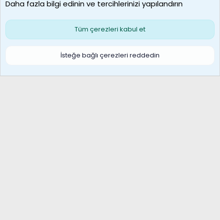
Daha fazla bilgi edinin ve tercihlerinizi yapılandırın
Bize ulaşın
Şartlar ve kurallar
Gizlilik politikası
Çerezler
Yardım
Ana sayfa
R
Tüm çerezleri kabul et
S
S
Galatasaray Basketbol | GS Basket Taraftar Platformu
İsteğe bağlı çerezleri reddedin
®
Community platform by XenForo
© 2010-2026 XenForo Ltd.
XenForo Türkçe 🇹🇷 Destek Forumu –
XenWp.Com