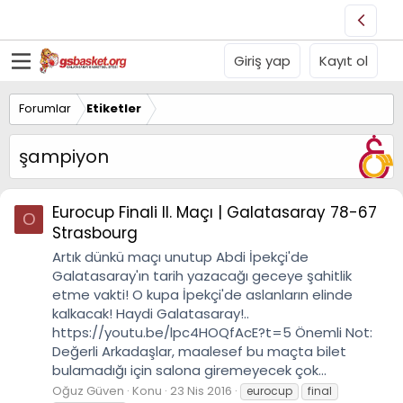
Giriş yap
Kayıt ol
Forumlar
Etiketler
şampiyon
Eurocup Finali II. Maçı | Galatasaray 78-67
O
Strasbourg
Artık dünkü maçı unutup Abdi İpekçi'de
Galatasaray'ın tarih yazacağı geceye şahitlik
etme vakti! O kupa İpekçi'de aslanların elinde
kalkacak! Haydi Galatasaray!..
https://youtu.be/lpc4HOQfAcE?t=5 Önemli Not:
Değerli Arkadaşlar, maalesef bu maçta bilet
bulamadığı için salona giremeyecek çok...
Oğuz Güven
Konu
23 Nis 2016
eurocup
final