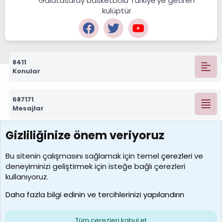
Galatasaray basketbolu Türkiye'ye getiren
kulüptür
8411
Konular
687171
Mesajlar
Gizliliğinize önem veriyoruz
7388
Kullanıcılar
Bu sitenin çalışmasını sağlamak için temel
çerezleri
ve
deneyiminizi geliştirmek için isteğe bağlı çerezleri
borabekirogluu
kullanıyoruz.
Son üye
Daha fazla bilgi edinin ve tercihlerinizi yapılandırın
Bize ulaşın
Şartlar ve kurallar
Gizlilik politikası
Çerezler
Yardım
Ana sayfa
R
Tüm çerezleri kabul et
S