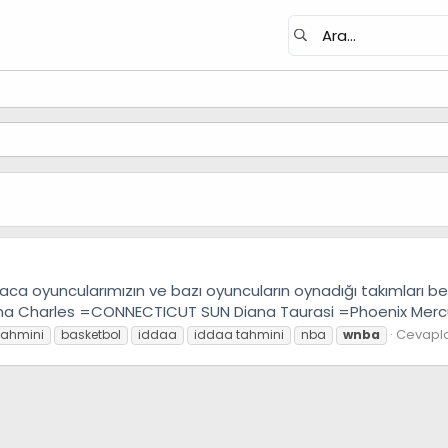
ca oyuncularımızın ve bazı oyuncuların oynadığı takımları be
 Charles =CONNECTICUT SUN Diana Taurasi =Phoenix Mercur
Cevapla
tahmini
basketbol
iddaa
iddaa tahmini
nba
wnba