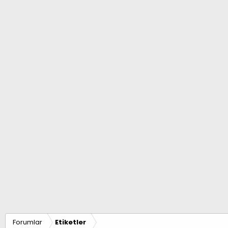
Forumlar
Etiketler