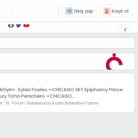
Giriş yap
Kayıt ol
lirtiyim . Sylvia Fowles =CHICAGO SKY Epiphanny Prince
y Ticha Penicheiro =CHICAGO...
r: 79
Forum:
Galatasaray Kadın Basketbol Takımı