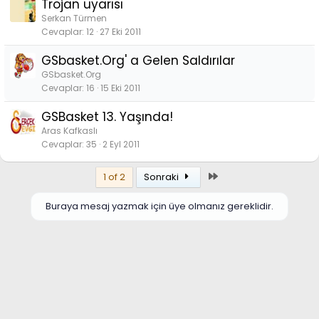
Trojan uyarısı
Serkan Türmen
Cevaplar
12
27 Eki 2011
GSbasket.Org' a Gelen Saldırılar
GSbasket.Org
Cevaplar
16
15 Eki 2011
GSBasket 13. Yaşında!
Aras Kafkaslı
Cevaplar
35
2 Eyl 2011
Son
1 of 2
Sonraki
Buraya mesaj yazmak için üye olmanız gereklidir.