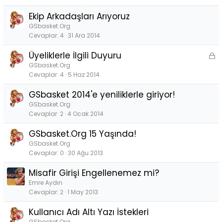
Ekip Arkadaşları Arıyoruz
GSbasket.Org
Cevaplar
4
31 Ara 2014
Üyeliklerle İlgili Duyuru
K
i
GSbasket.Org
Cevaplar
4
5 Haz 2014
l
i
GSbasket 2014'e yeniliklerle giriyor!
t
GSbasket.Org
l
Cevaplar
2
4 Ocak 2014
i
GSbasket.Org 15 Yaşında!
GSbasket.Org
Cevaplar
0
30 Ağu 2013
Misafir Girişi Engellenemez mi?
Emre Aydın
Cevaplar
2
1 May 2013
Kullanıcı Adı Altı Yazı İstekleri
GSbasket.Org