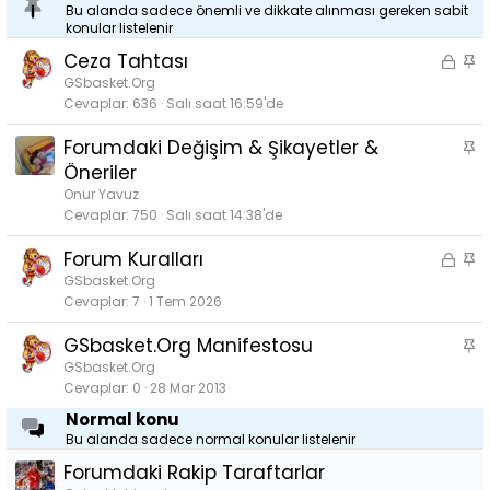
Bu alanda sadece önemli ve dikkate alınması gereken sabit
konular listelenir
Ceza Tahtası
K
S
i
a
GSbasket.Org
Cevaplar
636
Salı saat 16:59'de
l
b
i
i
Forumdaki Değişim & Şikayetler &
S
t
t
a
Öneriler
l
b
Onur Yavuz
i
i
Cevaplar
750
Salı saat 14:38'de
t
Forum Kuralları
K
S
i
a
GSbasket.Org
Cevaplar
7
1 Tem 2026
l
b
i
i
GSbasket.Org Manifestosu
S
t
t
a
GSbasket.Org
l
Cevaplar
0
28 Mar 2013
b
i
i
Normal konu
t
Bu alanda sadece normal konular listelenir
Forumdaki Rakip Taraftarlar