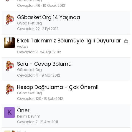
Cevaplar
46
10 Ocak 2013
GSbasket.Org 14 Yaşında
GSbasket.Org
Cevaplar
22
2 Eyl 2012
Erkek Takımımız Bölümüyle İlgili Duyurular
K
i
wotws
Cevaplar
2
24 Ağu 2012
l
i
Soru - Cevap Bölümü
t
GSbasket.Org
l
Cevaplar
4
19 Mar 2012
i
Hesap Doğrulama - Çok Önemli
GSbasket.Org
Cevaplar
120
13 Şub 2012
Öneri
K
Kerim Devrim
Cevaplar
7
21 Ara 2011