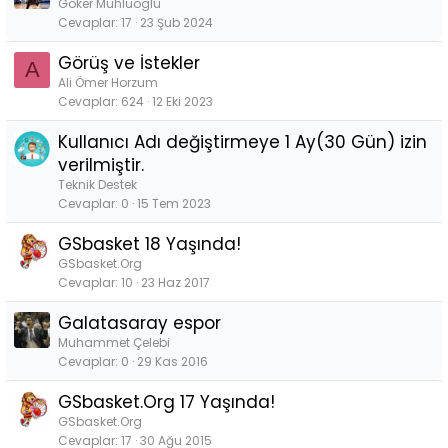
Goker Muhluoglu
Cevaplar
17
23 Şub 2024
Görüş ve İstekler
A
Ali Ömer Horzum
Cevaplar
624
12 Eki 2023
Kullanıcı Adı değiştirmeye 1 Ay(30 Gün) izin
verilmiştir.
Teknik Destek
Cevaplar
0
15 Tem 2023
GSbasket 18 Yaşında!
GSbasket.Org
Cevaplar
10
23 Haz 2017
Galatasaray espor
Muhammet Çelebi
Cevaplar
0
29 Kas 2016
GSbasket.Org 17 Yaşında!
GSbasket.Org
Cevaplar
17
30 Ağu 2015