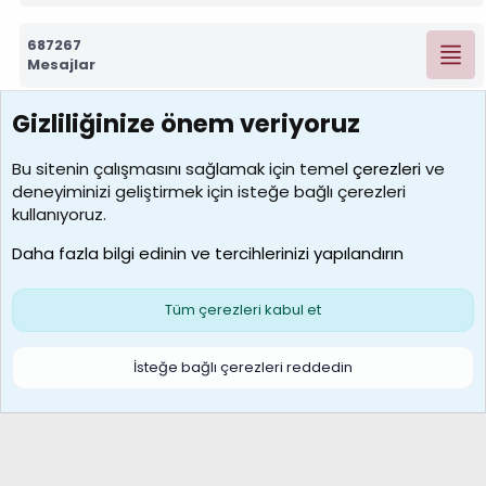
687267
Mesajlar
Gizliliğinize önem veriyoruz
7388
Kullanıcılar
Bu sitenin çalışmasını sağlamak için temel
çerezleri
ve
deneyiminizi geliştirmek için isteğe bağlı çerezleri
borabekirogluu
kullanıyoruz.
Son üye
Daha fazla bilgi edinin ve tercihlerinizi yapılandırın
Bize ulaşın
Şartlar ve kurallar
Gizlilik politikası
Çerezler
Yardım
Ana sayfa
R
Tüm çerezleri kabul et
S
S
Galatasaray Basketbol | GS Basket Taraftar Platformu
İsteğe bağlı çerezleri reddedin
®
Community platform by XenForo
© 2010-2026 XenForo Ltd.
XenForo Türkçe 🇹🇷 Destek Forumu –
XenWp.Com