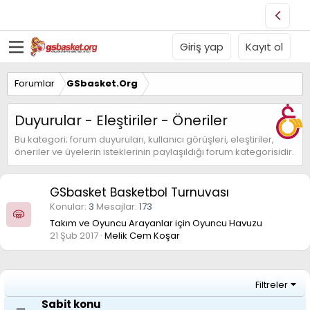
Giriş yap
Kayıt ol
Forumlar
GSbasket.Org
Duyurular - Eleştiriler - Öneriler
Bu kategori; forum duyuruları, kullanıcı görüşleri, eleştiriler,
öneriler ve üyelerin isteklerinin paylaşıldığı forum kategorisidir.
GSbasket Basketbol Turnuvası
Konular
3
Mesajlar
173
Takım ve Oyuncu Arayanlar için Oyuncu Havuzu
21 Şub 2017
Melik Cem Koşar
Filtreler
Sabit konu