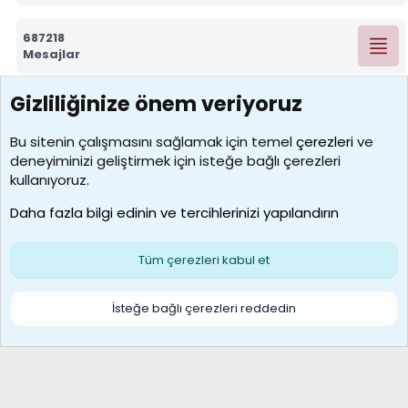
687218
Mesajlar
Gizliliğinize önem veriyoruz
7388
Kullanıcılar
Bu sitenin çalışmasını sağlamak için temel
çerezleri
ve
deneyiminizi geliştirmek için isteğe bağlı çerezleri
borabekirogluu
kullanıyoruz.
Son üye
Daha fazla bilgi edinin ve tercihlerinizi yapılandırın
Bize ulaşın
Şartlar ve kurallar
Gizlilik politikası
Çerezler
Yardım
Ana sayfa
R
Tüm çerezleri kabul et
S
S
Galatasaray Basketbol | GS Basket Taraftar Platformu
İsteğe bağlı çerezleri reddedin
®
Community platform by XenForo
© 2010-2026 XenForo Ltd.
XenForo Türkçe 🇹🇷 Destek Forumu –
XenWp.Com