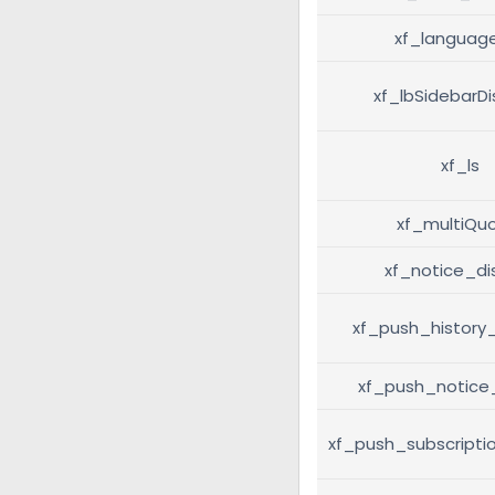
xf_languag
xf_lbSidebarD
xf_ls
xf_multiQu
xf_notice_di
xf_push_history
xf_push_notice
xf_push_subscript