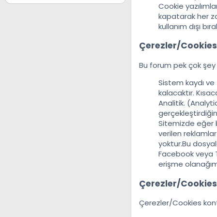
Cookie yazılımlar
kapatarak her za
kullanım dışı bıra
Çerezler/Cookies
Bu forum pek çok şey iç
Sistem kaydı ve t
kalacaktır. Kısaca
Analitik. (Analyt
gerçekleştirdiği
Sitemizde eğer b
verilen reklamlar
yoktur.Bu dosyal
Facebook veya Tw
erişme olanağım
Çerezler/Cookies
Çerezler/Cookies kontro