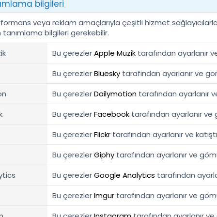
mlama bilgileri
erformans veya reklam amaçlarıyla çeşitli hizmet sağlayıcılarla
tanımlama bilgileri gerekebilir.
ik
Bu çerezler
Apple Muzik
tarafından ayarlanır ve 
Bu çerezler
Bluesky
tarafından ayarlanır ve gömü
on
Bu çerezler
Dailymotion
tarafından ayarlanır ve
k
Bu çerezler
Facebook
tarafından ayarlanır ve g
Bu çerezler
Flickr
tarafından ayarlanır ve katıştır
Bu çerezler
Giphy
tarafından ayarlanır ve gömülü
tics
Bu çerezler
Google Analytics
tarafından ayarlanı
Bu çerezler
Imgur
tarafından ayarlanır ve gömülü
m
Bu çerezler
Instagram
tarafından ayarlanır ve g