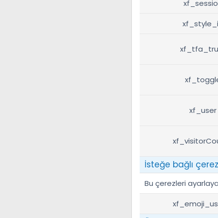
xf_sessi
xf_style_
xf_tfa_tru
xf_toggl
xf_user
xf_visitorCo
İsteğe bağlı çerez
Bu çerezleri ayarlaya
xf_emoji_u