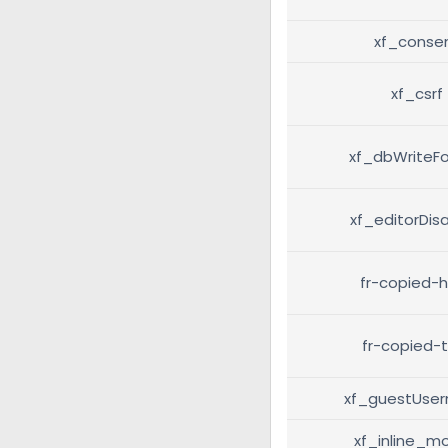
xf_conse
xf_csrf
xf_dbWriteF
xf_editorDis
fr-copied-
fr-copied-t
xf_guestUse
xf_inline_m