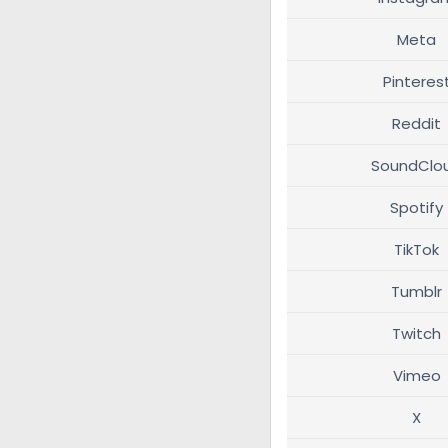
Meta
Pinteres
Reddit
SoundClo
Spotify
TikTok
Tumblr
Twitch
Vimeo
X