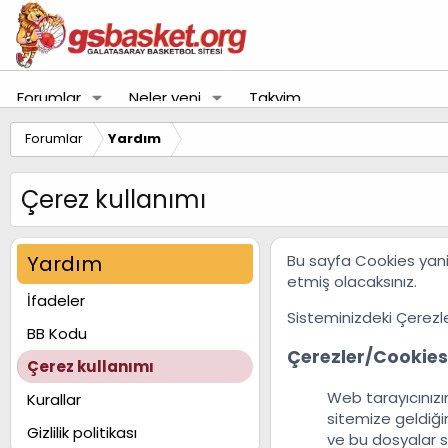
Forumlar
Neler yeni
Takvim
Forumlar
Yardım
Çerez kullanımı
Yardım
Bu sayfa Cookies yani 
etmiş olacaksınız.
İfadeler
Sisteminizdeki Çerezl
BB Kodu
Çerezler/Cookies
Çerez kullanımı
Web tarayıcınızı
Kurallar
sitemize geldiğin
Gizlilik politikası
ve bu dosyalar 