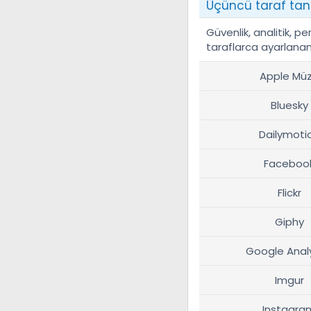
Üçüncü taraf tanı
Güvenlik, analitik, p
taraflarca ayarlanan 
Apple Müz
Bluesky
Dailymoti
Faceboo
Flickr
Giphy
Google Analy
Imgur
Instagra