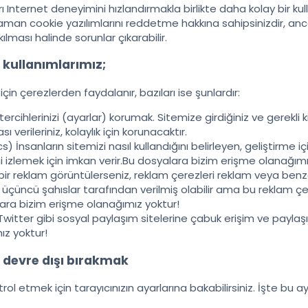
ı Internet deneyimini hızlandırmakla birlikte daha kolay bir kull
man cookie yazılımlarını reddetme hakkına sahipsinizdir, an
kılması halinde sorunlar çıkarabilir.
 kullanımlarımız;
in çerezlerden faydalanır, bazıları ise şunlardır:
ercihlerinizi (ayarlar) korumak. Sitemize girdiğiniz ve gerekli ki
sı verileriniz, kolaylık için korunacaktır.
ics) İnsanların sitemizi nasıl kullandığını belirleyen, geliştirme
ni izlemek için imkan verir.Bu dosyalara bizim erişme olanağımı
ir reklam görüntülerseniz, reklam çerezleri reklam veya benze
 üçüncü şahıslar tarafından verilmiş olabilir ama bu reklam çer
ara bizim erişme olanağımız yoktur!
itter gibi sosyal paylaşım sitelerine çabuk erişim ve paylaşı
ız yoktur!
 devre dışı bırakmak
l etmek için tarayıcınızın ayarlarına bakabilirsiniz. İşte bu ayarl