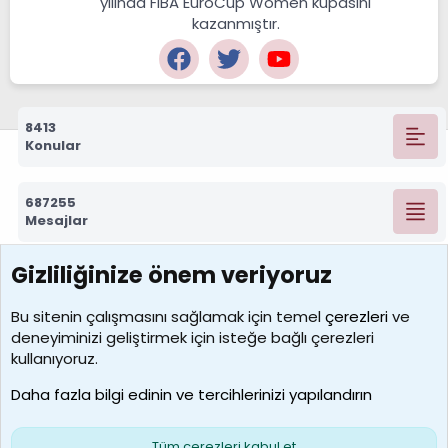
yılında FIBA EuroCup Women kupasını
kazanmıştır.
8413
Konular
687255
Mesajlar
Gizliliğinize önem veriyoruz
7388
Kullanıcılar
Bu sitenin çalışmasını sağlamak için temel
çerezleri
ve
deneyiminizi geliştirmek için isteğe bağlı çerezleri
borabekirogluu
kullanıyoruz.
Son üye
Daha fazla bilgi edinin ve tercihlerinizi yapılandırın
Bize ulaşın
Şartlar ve kurallar
Gizlilik politikası
Çerezler
Yardım
Ana sayfa
R
Tüm çerezleri kabul et