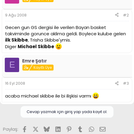
i
9 Ağu 2008
#2
Gecen gun GS dergisi ile verilen Bayan basket
takviminde gorunce aklima geldi. Boylece kulube gelen
ilk Skibbe
, Trisha Skibbe'ymis.
Diger
Michael Skibbe
Emre Şatır
E
Kayıtlı Üye
16 Eyl 2008
#3
acaba michael skibbe ile bi ilişkisi varmı
Cevap yazmak için giriş yap yada kayıt ol.
Facebook
X (Twitter)
Bluesky
LinkedIn
Pinterest
Tumblr
WhatsApp
E-posta
Paylaş: