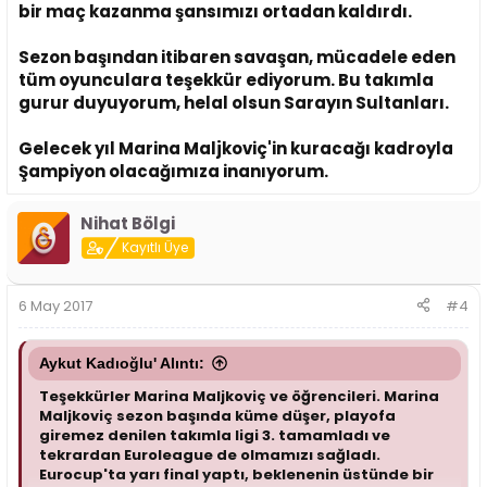
bir maç kazanma şansımızı ortadan kaldırdı.
Sezon başından itibaren savaşan, mücadele eden
tüm oyunculara teşekkür ediyorum. Bu takımla
gurur duyuyorum, helal olsun Sarayın Sultanları.
Gelecek yıl Marina Maljkoviç'in kuracağı kadroyla
Şampiyon olacağımıza inanıyorum.
Nihat Bölgi
Kayıtlı Üye
6 May 2017
#4
Aykut Kadıoğlu' Alıntı:
Teşekkürler Marina Maljkoviç ve öğrencileri. Marina
Maljkoviç sezon başında küme düşer, playofa
giremez denilen takımla ligi 3. tamamladı ve
tekrardan Euroleague de olmamızı sağladı.
Eurocup'ta yarı final yaptı, beklenenin üstünde bir