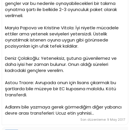
gençler var bu nedenle oynayabilecekleri bir takıma
oynatma şartı ile belkide 2-3 oyunculuk paket olarak
verilmeli.
Maryia Papova ve Kristine Vitola: İyi niyetle mücadele
ettiler ama yetenek seviyeleri yetersizdi. Üstelik
oynatılmak istenen oyuna uygun gibi görünsede
pozisyonları için ufak tefek kaldılar.
Deniz Çolakoğlu: Yeteneksiz, şutuna güvenilemez ve
daha iyisi her zaman bulunur. Onun aldığı süreleri
kadrodaki gençlere verelim.
Astou Traore: Avrupada onun için lisans çıkarmak bu
şartlarda bile müzeye bir EC kupasına maloldu. Kötü
transferdi.
Adlarını bile yazmaya gerek görmediğim diğer yabancı
devre arası transferleri: Ucuz etin yahnisi...
Son düzenleme:
9 May 2017