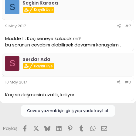
Seçkin Karaca
S
Kayıtlı Üye
9 May 2017
#7
Madde 1 : Koç seneye kalacak mı?
bu sorunun cevabını alabilirsek devamını konuşalım .
Serdar Ada
S
Kayıtlı Üye
10 May 2017
#8
Koç sözleşmesini uzattı, kalıyor
Cevap yazmak için giriş yap yada kayıt ol.
Facebook
X (Twitter)
Bluesky
LinkedIn
Pinterest
Tumblr
WhatsApp
E-posta
Paylaş: