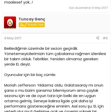
maalesef yok...!
Son düzenleme:
6 May 2017
Tuncay Genç
Kayıtlı Üye
9 May 2017
#6
Beklediğimin üzerinde bir sezon geçirdik.
Yönetemeyicilerimizin tüm çabalarına rağmen izlenilesi
bir takım olduk. Tebrikler. Yeniden olmamız gereken
yerde EL deyiz.
Oyuncular için bir kaç cümle:
Moriah Jefferson: Yıldızımız oldu. Galatasaray mı onun
şansı o mu bizim şansımız bilemiyorum ama çaylak
sezonu için ve de oyun tarzı için belki de en uygun
ortama gelmiş. Seneye kalırsa ligde çok daha iyi
performans göstereceğine eminim. Asıl soru şu: EL için
yeterli olur mu? Gelişime açık ve özverisi yüksek bir