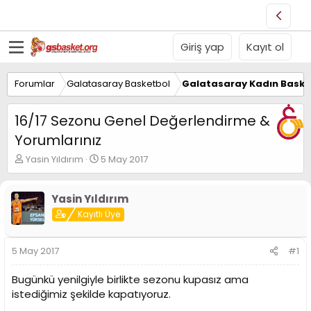
Giriş yap
Kayıt ol
Forumlar
Galatasaray Basketbol
Galatasaray Kadın Baske
16/17 Sezonu Genel Değerlendirme &
Yorumlarınız
K
B
Yasin Yıldırım
5 May 2017
o
a
n
ş
u
l
Yasin Yıldırım
y
a
Kayıtlı Üye
u
n
B
g
a
ı
5 May 2017
#1
ş
ç
l
t
Bugünkü yenilgiyle birlikte sezonu kupasız ama
a
a
istediğimiz şekilde kapatıyoruz.
t
r
a
i