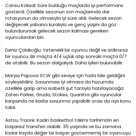
Cansu Köksal: Süre bulduğu maçlarda iyi performans
gösterdi. Özellikle sezonun son maçlarında dar
rotasyonun da olmasıyla iyi süre aldı. Gelecek sezon
değişecek yabancı kuralıyla ve genç yaşını da göz
bulundurursak gelecek sezon kalması gereken
oyunculardan biri.
Deniz Çolakoğlu: Yetenekli bir oyuncu değil ve istikrarsız
bir oyuncu. Bir maçta 4/4 üçlük atıp sonraki maçta 0/7
de atabilir. Bu sezon dalgalıydı. Daha iyileri bulunabilir.
Maryia Papova: ECW gibi seviye için fazla bile geldiğini
söyleyebiliriz. Savunması iyi olmasa da hücumda
özellikle garip ama isabetli şut tarzıyla hatırlayacağız.
Zaten Parker, Gruda, Stokes, Quanitra gibi oyuncular
karşısında ne kadar savunma yapabilir orası da ayrı konu
tabii.
Astou Traore: Kadın basketbol takımı tarihimizin en
başarısız transferi olabilir. 35 yaşında ve bu zamana
kadar kayda değer bir başarı göstermemiş bir oyuncuyu