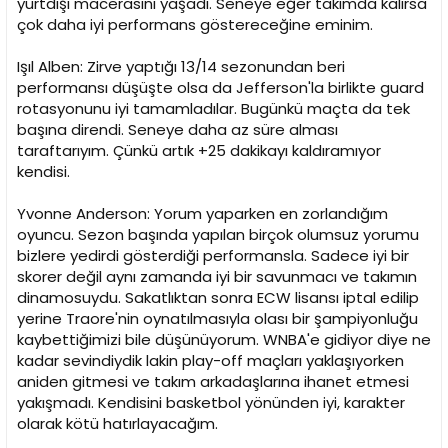
yurtdışı macerasını yaşadı. Seneye eğer takımda kalırsa
çok daha iyi performans göstereceğine eminim.
Işıl Alben: Zirve yaptığı 13/14 sezonundan beri
performansı düşüşte olsa da Jefferson'la birlikte guard
rotasyonunu iyi tamamladılar. Bugünkü maçta da tek
başına direndi. Seneye daha az süre alması
taraftarıyım. Çünkü artık +25 dakikayı kaldıramıyor
kendisi.
Yvonne Anderson: Yorum yaparken en zorlandığım
oyuncu. Sezon başında yapılan birçok olumsuz yorumu
bizlere yedirdi gösterdiği performansla. Sadece iyi bir
skorer değil aynı zamanda iyi bir savunmacı ve takımın
dinamosuydu. Sakatlıktan sonra ECW lisansı iptal edilip
yerine Traore'nin oynatılmasıyla olası bir şampiyonluğu
kaybettiğimizi bile düşünüyorum. WNBA'e gidiyor diye ne
kadar sevindiydik lakin play-off maçları yaklaşıyorken
aniden gitmesi ve takım arkadaşlarına ihanet etmesi
yakışmadı. Kendisini basketbol yönünden iyi, karakter
olarak kötü hatırlayacağım.