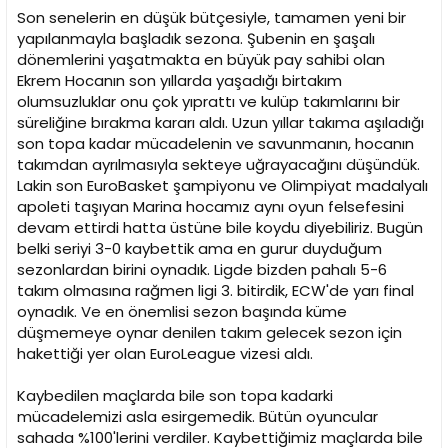
n
h
Son senelerin en düşük bütçesiyle, tamamen yeni bir
i
yapılanmayla başladık sezona. Şubenin en şaşalı
dönemlerini yaşatmakta en büyük pay sahibi olan
Ekrem Hocanın son yıllarda yaşadığı birtakım
olumsuzluklar onu çok yıprattı ve kulüp takımlarını bir
süreliğine bırakma kararı aldı. Uzun yıllar takıma aşıladığı
son topa kadar mücadelenin ve savunmanın, hocanın
takımdan ayrılmasıyla sekteye uğrayacağını düşündük.
Lakin son EuroBasket şampiyonu ve Olimpiyat madalyalı
apoleti taşıyan Marina hocamız aynı oyun felsefesini
devam ettirdi hatta üstüne bile koydu diyebiliriz. Bugün
belki seriyi 3-0 kaybettik ama en gurur duyduğum
sezonlardan birini oynadık. Ligde bizden pahalı 5-6
takım olmasına rağmen ligi 3. bitirdik, ECW'de yarı final
oynadık. Ve en önemlisi sezon başında küme
düşmemeye oynar denilen takım gelecek sezon için
hakettiği yer olan EuroLeague vizesi aldı.
Kaybedilen maçlarda bile son topa kadarki
mücadelemizi asla esirgemedik. Bütün oyuncular
sahada %100'lerini verdiler. Kaybettiğimiz maçlarda bile