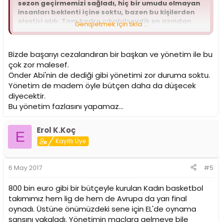
sezon geçirmemizi sağladı, hiç bir umudu olmayan
insanları beklenti içine soktu, bazen bu kişilerden
eleştiri aldı. Tam kadro çıkabilseydik en azından
Genişletmek için tıkla ...
yarı final serisi son maça kalabilirdi ama iş bilmez
yönetim sayesinde Yvonne Anderson takımdan
gitti, Moriah Jefferson'da sakatlanması en azından
Bizde başarıyı cezalandıran bir başkan ve yönetim ile bu
bir maç kazanma şansımızı ortadan kaldırdı.
çok zor malesef.
Sezon başından itibaren savaşan, mücadele eden
Önder Abi'nin de dediği gibi yönetimi zor duruma soktu.
tüm oyunculara teşekkür ediyorum. Bu takımla
Yönetim de madem öyle bütçen daha da düşecek
gurur duyuyorum, helal olsun Sarayın Sultanları.
diyecektir.
Bu yönetim fazlasını yapamaz...
Gelecek yıl Marina Maljkoviç'in kuracağı kadroyla
Şampiyon olacağımıza inanıyorum.
Erol K.Koç
E
Kayıtlı Üye
6 May 2017
#5
800 bin euro gibi bir bütçeyle kurulan Kadın basketbol
takımımız hem lig de hem de Avrupa da yarı final
oynadı. Üstüne önümüzdeki sene için EL'de oynama
şansını yakaladı. Yönetimin maçlara gelmeye bile