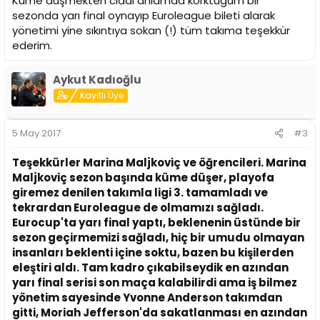
Küme düşmekten ciddi anlamda korktuğum bir
sezonda yarı final oynayıp Euroleague bileti alarak
yönetimi yine sıkıntıya sokan (!) tüm takıma teşekkür
ederim.
Aykut Kadıoğlu
Kayıtlı Üye
5 May 2017
#3
Teşekkürler Marina Maljkoviç ve öğrencileri. Marina
Maljkoviç sezon başında küme düşer, playofa
giremez denilen takımla ligi 3. tamamladı ve
tekrardan Euroleague de olmamızı sağladı.
Eurocup'ta yarı final yaptı, beklenenin üstünde bir
sezon geçirmemizi sağladı, hiç bir umudu olmayan
insanları beklenti içine soktu, bazen bu kişilerden
eleştiri aldı. Tam kadro çıkabilseydik en azından
yarı final serisi son maça kalabilirdi ama iş bilmez
yönetim sayesinde Yvonne Anderson takımdan
gitti, Moriah Jefferson'da sakatlanması en azından