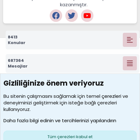
kazanmıştır.
8413
Konular
687364
Mesajlar
Gizliliğinize önem veriyoruz
7392
Kullanıcılar
Bu sitenin çalışmasını sağlamak için temel
çerezleri
ve
deneyiminizi geliştirmek için isteğe bağlı çerezleri
MosesBrownHayranı
kullanıyoruz.
Son üye
Daha fazla bilgi edinin ve tercihlerinizi yapılandırın
Bize ulaşın
Şartlar ve kurallar
Gizlilik politikası
Çerezler
Yardım
Ana sayfa
R
Tüm çerezleri kabul et
S