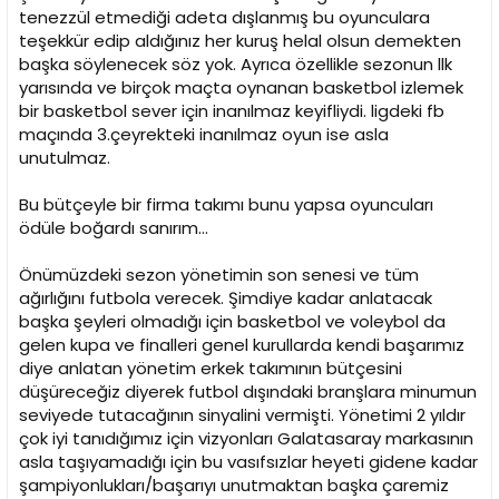
tenezzül etmediği adeta dışlanmış bu oyunculara
teşekkür edip aldığınız her kuruş helal olsun demekten
başka söylenecek söz yok. Ayrıca özellikle sezonun llk
yarısında ve birçok maçta oynanan basketbol izlemek
bir basketbol sever için inanılmaz keyifliydi. ligdeki fb
maçında 3.çeyrekteki inanılmaz oyun ise asla
unutulmaz.
Bu bütçeyle bir firma takımı bunu yapsa oyuncuları
ödüle boğardı sanırım...
Önümüzdeki sezon yönetimin son senesi ve tüm
ağırlığını futbola verecek. Şimdiye kadar anlatacak
başka şeyleri olmadığı için basketbol ve voleybol da
gelen kupa ve finalleri genel kurullarda kendi başarımız
diye anlatan yönetim erkek takımının bütçesini
düşüreceğiz diyerek futbol dışındaki branşlara minumun
seviyede tutacağının sinyalini vermişti. Yönetimi 2 yıldır
çok iyi tanıdığımız için vizyonları Galatasaray markasının
asla taşıyamadığı için bu vasıfsızlar heyeti gidene kadar
şampiyonlukları/başarıyı unutmaktan başka çaremiz