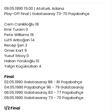
a
a
t
r
09.05.1990 15:00 | Ataturk, Adana
a
i
Play-Off Final | Galatasaray 73-70 Paşabahçe
n
h
i
Cem Caniklioğlu 18
Emir Turam 0
Pete Williams 16
Lütfi Arıboğan 14
Recep Şen 2
Ömer Kart 9
Yusuf Erboy 0
Hakan Yörükoğlu 10
Yalçın Küçüközkan 4
Final
02.05.1990 Galatasaray 88 - 81 Paşabahçe
04.05.1990 Paşabahçe 96 - 79 Galatasaray
06.05.1990 Galatasaray 83 - 77 Paşabahçe
09.05.1990 Galatasaray 73 - 70 Paşabahçe
1/2 Final