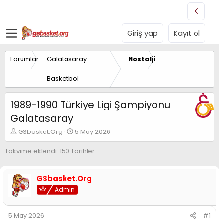
Giriş yap
Kayıt ol
Forumlar
Galatasaray
Nostalji
Basketbol
1989-1990 Türkiye Ligi Şampiyonu
Galatasaray
K
B
GSbasket.Org
5 May 2026
o
a
n
ş
Takvime eklendi: 150 Tarihler
u
l
y
a
u
n
GSbasket.Org
B
g
Admin
a
ı
ş
ç
l
t
5 May 2026
#1