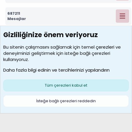
687211
Mesajlar
Gizliliğinize önem veriyoruz
7388
Kullanıcılar
Bu sitenin çalışmasını sağlamak için temel
çerezleri
ve
deneyiminizi geliştirmek için isteğe bağlı çerezleri
borabekirogluu
kullanıyoruz.
Son üye
Daha fazla bilgi edinin ve tercihlerinizi yapılandırın
Bize ulaşın
Şartlar ve kurallar
Gizlilik politikası
Çerezler
Yardım
Ana sayfa
R
Tüm çerezleri kabul et
S
S
Galatasaray Basketbol | GS Basket Taraftar Platformu
İsteğe bağlı çerezleri reddedin
®
Community platform by XenForo
© 2010-2026 XenForo Ltd.
XenForo Türkçe 🇹🇷 Destek Forumu –
XenWp.Com