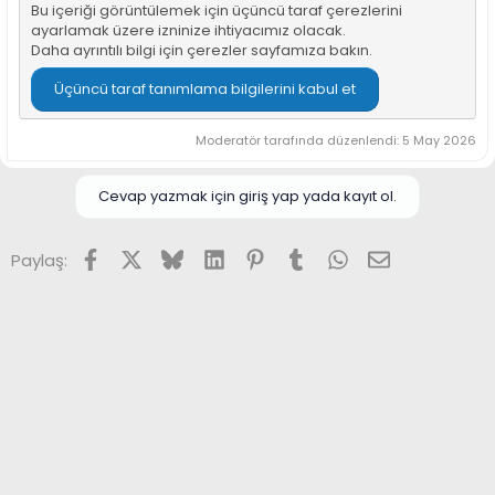
Bu içeriği görüntülemek için üçüncü taraf çerezlerini
ayarlamak üzere izninize ihtiyacımız olacak.
Daha ayrıntılı bilgi için
çerezler sayfamıza
bakın.
Üçüncü taraf tanımlama bilgilerini kabul et
Moderatör tarafında düzenlendi:
5 May 2026
Cevap yazmak için giriş yap yada kayıt ol.
Facebook
X (Twitter)
Bluesky
LinkedIn
Pinterest
Tumblr
WhatsApp
E-posta
Paylaş: