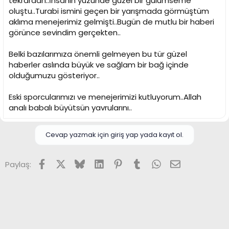
tekrardan..İnsanın yüzünde güzel bir gülümseme
oluştu..Turabi ismini geçen bir yarışmada görmüştüm
aklıma menejerimiz gelmişti..Bugün de mutlu bir haberi
görünce sevindim gerçekten..
Belki bazılarımıza önemli gelmeyen bu tür güzel
haberler aslında büyük ve sağlam bir bağ içinde
olduğumuzu gösteriyor..
Eski sporcularımızı ve menejerimizi kutluyorum..Allah
analı babalı büyütsün yavrularını..
Cevap yazmak için giriş yap yada kayıt ol.
Facebook
X (Twitter)
Bluesky
LinkedIn
Pinterest
Tumblr
WhatsApp
E-posta
Paylaş: