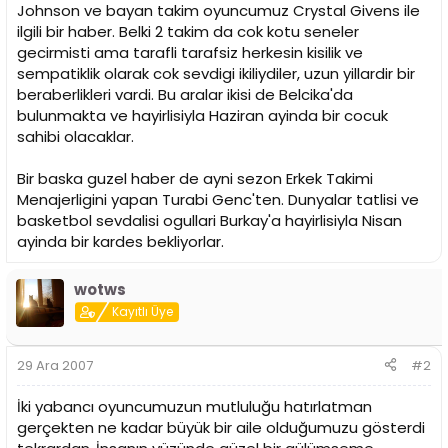
i
Johnson ve bayan takim oyuncumuz Crystal Givens ile
ilgili bir haber. Belki 2 takim da cok kotu seneler
gecirmisti ama tarafli tarafsiz herkesin kisilik ve
sempatiklik olarak cok sevdigi ikiliydiler, uzun yillardir bir
beraberlikleri vardi. Bu aralar ikisi de Belcika'da
bulunmakta ve hayirlisiyla Haziran ayinda bir cocuk
sahibi olacaklar.
Bir baska guzel haber de ayni sezon Erkek Takimi
Menajerligini yapan Turabi Genc'ten. Dunyalar tatlisi ve
basketbol sevdalisi ogullari Burkay'a hayirlisiyla Nisan
ayinda bir kardes bekliyorlar.
wotws
Kayıtlı Üye
29 Ara 2007
#2
İki yabancı oyuncumuzun mutluluğu hatırlatman
gerçekten ne kadar büyük bir aile olduğumuzu gösterdi