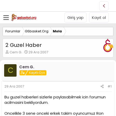
Giriş yap
Kayıt ol
Forumlar
GSbasket.Org
Mola
2 Guzel Haber
K
B
Cem G.
29 Ara 2007
o
a
n
ş
u
l
Cem G.
C
y
a
Kayıtlı Üye
u
n
B
g
a
ı
29 Ara 2007
#1
ş
ç
l
t
Bu guzel haberleri sizlerle paylasabilmek icin forumun
a
a
acilmasini bekliyordum.
t
r
a
i
n
h
Oncelikle 3 sene onceki erkek takim oyuncumuz Ron