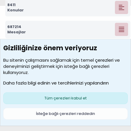
8411
Konular
687214
Mesajlar
Gizliliğinize önem veriyoruz
7388
Kullanıcılar
Bu sitenin çalışmasını sağlamak için temel
çerezleri
ve
deneyiminizi geliştirmek için isteğe bağlı çerezleri
borabekirogluu
kullanıyoruz.
Son üye
Daha fazla bilgi edinin ve tercihlerinizi yapılandırın
Bize ulaşın
Şartlar ve kurallar
Gizlilik politikası
Çerezler
Yardım
Ana sayfa
R
Tüm çerezleri kabul et
S
S
Galatasaray Basketbol | GS Basket Taraftar Platformu
İsteğe bağlı çerezleri reddedin
®
Community platform by XenForo
© 2010-2026 XenForo Ltd.
XenForo Türkçe 🇹🇷 Destek Forumu –
XenWp.Com