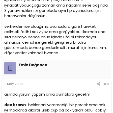
ıynadatıyoduk çoğu zaman ama napalım sene başında
3 yanavı hakkımı zı genelede aynı tip oyunculara için
harcayanlar düşünsün...
yerlilerden ise alcağımız oyunculara göre hareket
edilmeli. fatih i sezviyoz ama görğyoki bu tkaımda ona
sıra gelmiyo bence onun içinde ufa bi takımdayer
almasdır. cemal ise gerekli gelişmeyi bi tülrü
göstermedş bence gönderilmeli... murat iiçin karasızım.
diğer yerliler kalmadıl bvence
Emin Doğanca
E
11 May 2008
#11
aslında yorum yaptım ama ayrıntılara gecelim
dee brown
: bekleneni veremediği bir gercek ama cok
iyi maclarda cıkardı ,uleb cup da cok yararlı oldu . cok iyi