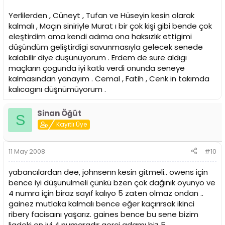
Yerlilerden , Cüneyt , Tufan ve Hüseyin kesin olarak
kalmalı , Maçın siniriyle Murat ı bir çok kişi gibi bende çok
eleştirdim ama kendi adıma ona haksızlık ettigimi
düşündüm geliştirdigi savunmasıyla gelecek senede
kalabilir diye düşünüyorum . Erdem de süre aldıgı
maçların çogunda iyi katkı verdi onunda seneye
kalmasından yanayım . Cemal , Fatih , Cenk in takımda
kalıcagını düşnümüyorum .
Sinan Öğüt
S
Kayıtlı Üye
11 May 2008
#10
yabancılardan dee, johnsenn kesin gitmeli.. owens için
bence iyi düşünülmeli çünkü bzen çok dağınık oyunyo ve
4 numra için biraz sayıf kalıyo 5 zaten olmaz ondan ..
gainez mutlaka kalmalı bence eğer kaçırırsak ikinci
ribery facisaını yaşarız. gaines bence bu sene bizim
ligdeki en iyi 4 numaradır gerçi adamı biz 5