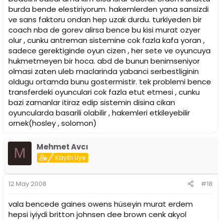
burda bende elestiriyorum. hakemlerden yana sansizdi
ve sans faktoru ondan hep uzak durdu. turkiyeden bir
coach nba de gorev alirsa bence bu kisi murat ozyer
olur , cunku antreman sistemine cok fazla kafa yoran ,
sadece gerektiginde oyun cizen , her sete ve oyuncuya
hukmetmeyen bir hoca. abd de bunun benimseniyor
olmasi zaten uleb maclarinda yabanci serbestliginin
oldugu ortamda bunu gostermistir. tek problemi bence
transferdeki oyunculari cok fazla etut etmesi , cunku
bazi zamanlar itiraz edip sistemin disina cikan
oyuncularda basarili olabilir , hakemleri etkileyebilir
ornek(hosley , solomon)
Mehmet Avcı
M
Kayıtlı Üye
12 May 2008
#18
vala bencede gaines owens hüseyin murat erdem
hepsi iyiydi britton johnsen dee brown cenk akyol