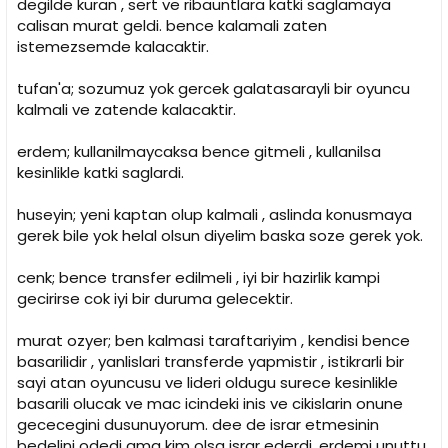
degilde kuran , sert ve ribauntlara katki saglamaya
calisan murat geldi. bence kalamali zaten
istemezsemde kalacaktir.
tufan'a; sozumuz yok gercek galatasarayli bir oyuncu
kalmali ve zatende kalacaktir.
erdem; kullanilmaycaksa bence gitmeli , kullanilsa
kesinlikle katki saglardi.
huseyin; yeni kaptan olup kalmali , aslinda konusmaya
gerek bile yok helal olsun diyelim baska soze gerek yok.
cenk; bence transfer edilmeli , iyi bir hazirlik kampi
gecirirse cok iyi bir duruma gelecektir.
murat ozyer; ben kalmasi taraftariyim , kendisi bence
basarilidir , yanlislari transferde yapmistir , istikrarli bir
sayi atan oyuncusu ve lideri oldugu surece kesinlikle
basarili olucak ve mac icindeki inis ve cikislarin onune
gececegini dusunuyorum. dee de israr etmesinin
bedelini odedi ama kim olsa israr ederdi. erdemi unuttu