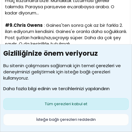
maç kazandırdı bize. Muhakkak tutulması gerekir
takımda. Paraysa para,evse ev,arabaysa araba. O
kadar diyorum...
#9.Chris Owens
: Gaines'ten sonra çok az bir farkla 2.
ilan ediyorum kendisini. Gaines'e oranla daha soğukkanlı.
Post şutları harika,hızı,sıçrayışı süper. Daha da çok şey
sayılır. O da kesinlikle tutulmalı...
Gizliliğinize önem veriyoruz
#10.Murat Kaya
: Kendisiyle ilgili açılan başlıkta
görüşlerimi belirtmiştim. Büyük gelişme kaydediyor.
Bu sitenin çalışmasını sağlamak için temel
çerezleri
ve
Kalmalı...
deneyiminizi geliştirmek için isteğe bağlı çerezleri
kullanıyoruz.
#11.Fatih Solak
: Kendisini neredeyse hiç
geliştirememesine rağmen pota altı savunmamızın
Daha fazla bilgi edinin ve tercihlerinizi yapılandırın
tıkandığı anlarda oyuna alınmalıydı. Ama hiç
düşünülmedi neredeyse. En fazla 5-6 dakika süreyi göze
Tüm çerezleri kabul et
alıyorsa tutulabilir. Sadece yedektir yani gözümde.
Doğruya doğru...
İsteğe bağlı çerezleri reddedin
#12.Hüseyin Beşok
: Sakat olmadığı maçlarda gayet iyi
bir performans sergiledi. Takıma ve taraftara yüklediği