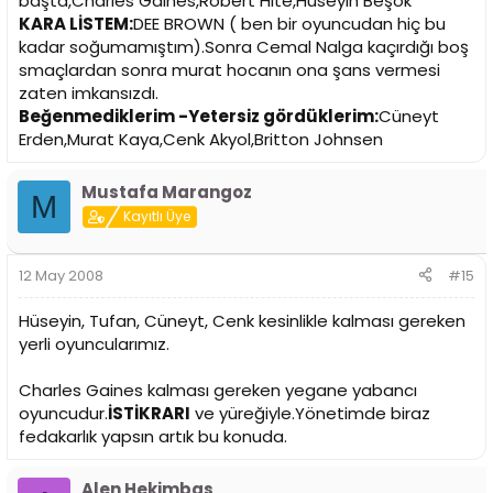
başta,Charles Gaines,Robert Hite,Hüseyin Beşok
KARA LİSTEM:
DEE BROWN ( ben bir oyuncudan hiç bu
kadar soğumamıştım).Sonra Cemal Nalga kaçırdığı boş
smaçlardan sonra murat hocanın ona şans vermesi
zaten imkansızdı.
Beğenmediklerim -Yetersiz gördüklerim:
Cüneyt
Erden,Murat Kaya,Cenk Akyol,Britton Johnsen
Mustafa Marangoz
M
Kayıtlı Üye
12 May 2008
#15
Hüseyin, Tufan, Cüneyt, Cenk kesinlikle kalması gereken
yerli oyuncularımız.
Charles Gaines kalması gereken yegane yabancı
oyuncudur.
İSTİKRARI
ve yüreğiyle.Yönetimde biraz
fedakarlık yapsın artık bu konuda.
Alen Hekimbas