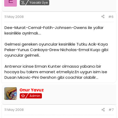
E
Yasaklı Üye
11 May 2008
#6
Dee-Murat-Cemal-Fatih-Johnsen-Owens ile yollar
kesinlikle ayrılmalı....
Gelmesi gereken oyuncular kesinlikle Tutku Acik-Kaya
Peker-Yunus Cankaya-Drew Nicholas-Ermal Kuqo gibi
oyuncular gelmeli..
Antrenor icinse Erman Kunter olmassa yabancı bir
hocaya bu takımı emanet etmeliyiz.En uygun isim ise
Dusan Ivkovic-Pini Gershon gibi coachlar olabilir...
Onur Yavuz
Admin
11 May 2008
#7