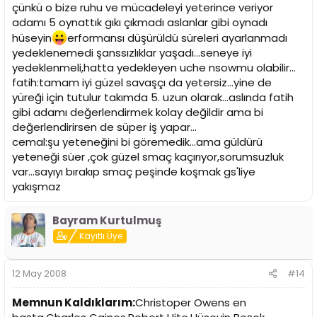
çünkü o bize ruhu ve mücadeleyi yeterince veriyor
adamı 5 oynattık gıkı çıkmadı aslanlar gibi oynadı
hüseyin
erformansı düşürüldü süreleri ayarlanmadı
yedeklenemedi şanssızlıklar yaşadı...seneye iyi
yedeklenmeli,hatta yedekleyen uche nsowmu olabilir...
fatih:tamam iyi güzel savaşçı da yetersiz...yine de
yüreği için tutulur takımda 5. uzun olarak...aslında fatih
gibi adamı değerlendirmek kolay değildir ama bi
değerlendirirsen de süper iş yapar...
cemal:şu yeteneğini bi göremedik...ama güldürü
yeteneği süer ,çok güzel smaç kaçırıyor,sorumsuzluk
var...sayıyı bırakıp smaç peşinde koşmak gs'liye
yakışmaz
Bayram Kurtulmuş
Kayıtlı Üye
12 May 2008
#14
Memnun Kaldıklarım:
Christoper Owens en