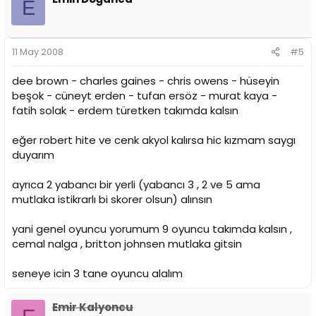
E
11 May 2008
#5
dee brown - charles gaines - chris owens - hüseyin
beşok - cüneyt erden - tufan ersöz - murat kaya -
fatih solak - erdem türetken takımda kalsın
eğer robert hite ve cenk akyol kalırsa hic kızmam saygı
duyarım
ayrıca 2 yabancı bir yerli (yabancı 3 , 2 ve 5 ama
mutlaka istikrarlı bi skorer olsun) alınsın
yani genel oyuncu yorumum 9 oyuncu takımda kalsın ,
cemal nalga , britton johnsen mutlaka gitsin
seneye icin 3 tane oyuncu alalım
Emir Kalyoncu