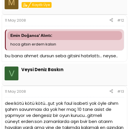
M
Kayıtlı Üye
11 May 2008
#12
Emin Doğanca' Alıntı:
hoca gitsin erdem kalsın
bu bana ahmet dursun seba gitsini hatırlattı... neyse..
Veysi Deniz Baskın
V
11 May 2008
#13
dee:kötü kötü kötü...şut yok faul isabeti yok öyle ahım
şahım savunması da yok her maç 10 tane asist de
yapmıyor ve dengesiz bir oyun kurucu...gitmeli
cüneyt erden:son zamanlarda aşırı bvir ben atarım
havaları vardı ama yine de takımda kalamalı en azından