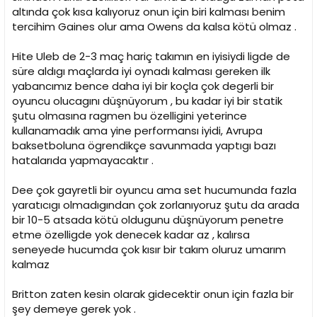
altında çok kısa kalıyoruz onun için biri kalması benim
tercihim Gaines olur ama Owens da kalsa kötü olmaz .
Hite Uleb de 2-3 maç hariç takımın en iyisiydi ligde de
süre aldıgı maçlarda iyi oynadı kalması gereken ilk
yabancımız bence daha iyi bir koçla çok degerli bir
oyuncu olucagını düşnüyorum , bu kadar iyi bir statik
şutu olmasına ragmen bu özelligini yeterince
kullanamadık ama yine performansı iyidi, Avrupa
baksetboluna ögrendikçe savunmada yaptıgı bazı
hatalarıda yapmayacaktır .
Dee çok gayretli bir oyuncu ama set hucumunda fazla
yaratıcıgı olmadıgından çok zorlanıyoruz şutu da arada
bir 10-5 atsada kötü oldugunu düşnüyorum penetre
etme özelligde yok denecek kadar az , kalırsa
seneyede hucumda çok kısır bir takım oluruz umarım
kalmaz
Britton zaten kesin olarak gidecektir onun için fazla bir
şey demeye gerek yok .