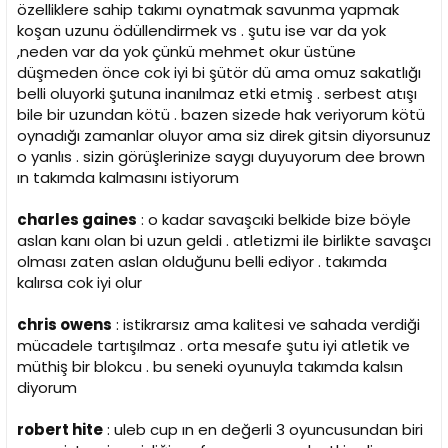
özelliklere sahip takımı oynatmak savunma yapmak
koşan uzunu ödüllendirmek vs . şutu ise var da yok
,neden var da yok çünkü mehmet okur üstüne
düşmeden önce cok iyi bi şütör dü ama omuz sakatlığı
belli oluyorki şutuna inanılmaz etki etmiş . serbest atışı
bile bir uzundan kötü . bazen sizede hak veriyorum kötü
oynadığı zamanlar oluyor ama siz direk gitsin diyorsunuz
o yanlıs . sizin görüşlerinize saygı duyuyorum dee brown
ın takımda kalmasını istiyorum
charles gaines
: o kadar savaşcıki belkide bize böyle
aslan kanı olan bi uzun geldi . atletizmi ile birlikte savaşcı
olması zaten aslan olduğunu belli ediyor . takımda
kalırsa cok iyi olur
chris owens
: istikrarsız ama kalitesi ve sahada verdiği
mücadele tartışılmaz . orta mesafe şutu iyi atletik ve
müthiş bir blokcu . bu seneki oyunuyla takımda kalsın
diyorum
robert hite
: uleb cup ın en değerli 3 oyuncusundan biri