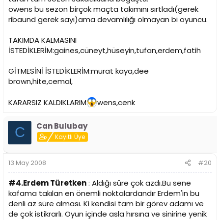
owens bu sezon birçok maçta takımını sırtladı(gerek
ribaund gerek sayı)ama devamlılığı olmayan bi oyuncu.
TAKIMDA KALMASINI
İSTEDİKLERİM:gaines,cüneyt,hüseyin,tufan,erdem,fatih
GİTMESİNİ İSTEDİKLERİM:murat kaya,dee
brown,hite,cemal,
KARARSIZ KALDIKLARIM
wens,cenk
Can Bulubay
C
Kayıtlı Üye
13 May 2008
#20
#4.Erdem Türetken
: Aldığı süre çok azdı.Bu sene
kafama takılan en önemli noktalardandır Erdem'in bu
denli az süre alması. Ki kendisi tam bir görev adamı ve
de çok istikrarlı. Oyun içinde asla hırsına ve sinirine yenik