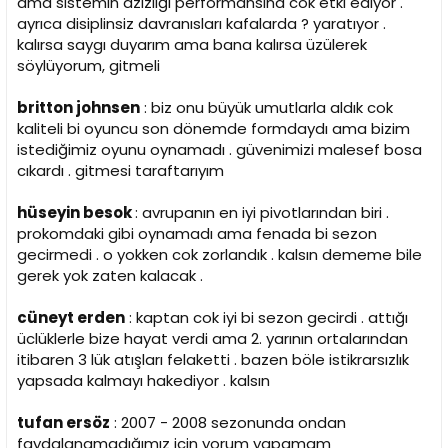
ama sistemin azizliği performansına cok etki ediyor .
ayrıca disiplinsiz davranısları kafalarda ? yaratıyor .
kalırsa saygı duyarım ama bana kalırsa üzülerek
söylüyorum, gitmeli
britton johnsen
: biz onu büyük umutlarla aldık cok
kaliteli bi oyuncu son dönemde formdaydı ama bizim
istediğimiz oyunu oynamadı . güvenimizi malesef bosa
cıkardı . gitmesi taraftarıyım
hüseyin besok
: avrupanın en iyi pivotlarından biri .
prokomdaki gibi oynamadı ama fenada bi sezon
gecirmedi . o yokken cok zorlandık . kalsın dememe bile
gerek yok zaten kalacak .
cüneyt erden
: kaptan cok iyi bi sezon gecirdi . attığı
üclüklerle bize hayat verdi ama 2. yarının ortalarından
itibaren 3 lük atışları felaketti . bazen böle istikrarsızlık
yapsada kalmayı hakediyor . kalsın
tufan ersöz
: 2007 - 2008 sezonunda ondan
faydalanamadığımız icin yorum yapamam