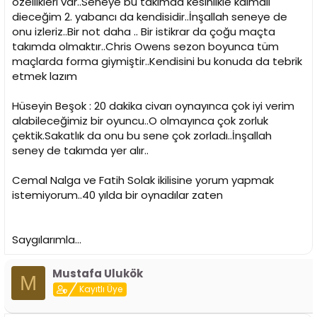
özellikleri var..Seneye bu takımda kesinlikle kalmalı
dieceğim 2. yabancı da kendisidir..İnşallah seneye de
onu izleriz..Bir not daha .. Bir istikrar da çoğu maçta
takımda olmaktır..Chris Owens sezon boyunca tüm
maçlarda forma giymiştir..Kendisini bu konuda da tebrik
etmek lazım
Hüseyin Beşok : 20 dakika civarı oynayınca çok iyi verim
alabileceğimiz bir oyuncu..O olmayınca çok zorluk
çektik.Sakatlık da onu bu sene çok zorladı..İnşallah
seney de takımda yer alır..
Cemal Nalga ve Fatih Solak ikilisine yorum yapmak
istemiyorum..40 yılda bir oynadılar zaten
Saygılarımla...
Mustafa Ulukök
M
Kayıtlı Üye