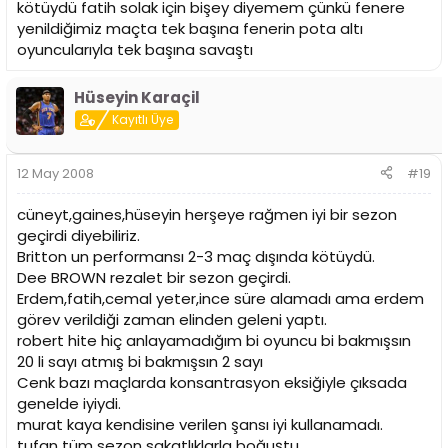
kötüydü fatih solak için bişey diyemem çünkü fenere
yenildiğimiz maçta tek başına fenerin pota altı
oyuncularıyla tek başına savaştı
Hüseyin Karaçil
Kayıtlı Üye
12 May 2008
#19
cüneyt,gaines,hüseyin herşeye rağmen iyi bir sezon
geçirdi diyebiliriz.
Britton un performansı 2-3 maç dışında kötüydü.
Dee BROWN rezalet bir sezon geçirdi.
Erdem,fatih,cemal yeter,ince süre alamadı ama erdem
görev verildiği zaman elinden geleni yaptı.
robert hite hiç anlayamadığım bi oyuncu bi bakmışsın
20 li sayı atmış bi bakmışsın 2 sayı
Cenk bazı maçlarda konsantrasyon eksiğiyle çıksada
genelde iyiydi.
murat kaya kendisine verilen şansı iyi kullanamadı.
tufan tüm sezon sakatlıklarla boğuştu.