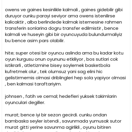
owens ve gaines kesinlikle kalmali , gaines gidebilir gibi
duruyor cunku parayi seviyor ama owens istenilirse
kalicaktir , alba berlindede kalmak istemesine rahmen
transferin sonlarina dogru transfer edilmistir , bence
kalmali ve huseyin gibi bir oyuncuyuda bulundurmaliyiz
bu bence asim pars olabilir.
hite; super otesi bir oyuncu aslinda ama bu kadar kotu
oyun kurgusu onun oyununu etkiliyor , bos sutlari cok
istikrarli , atletizmine bisey soylemek basketbola
kufretmek olur , tek olumsuz yani sag elini hic
gelistirmemis olmasi driblingleri hep sola yapiyor olmasi
, ben kalmasi taraftariyim.
johnsen , fatih ve cemal; hedefleri yuksek takimlarin
oyunculari degiller.
murat; bence iyi bir sezon gecirdi. cunku ondan
bambaska seyler istendi , savunmada yumusak sutor
murat gitti yerine savunma agirlikli , oyunu bitiren