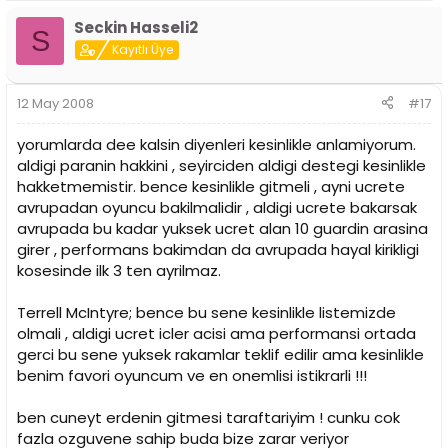
Seckin Hasseli2
S
Kayıtlı Üye
12 May 2008
#17
yorumlarda dee kalsin diyenleri kesinlikle anlamiyorum.
aldigi paranin hakkini , seyirciden aldigi destegi kesinlikle
hakketmemistir. bence kesinlikle gitmeli , ayni ucrete
avrupadan oyuncu bakilmalidir , aldigi ucrete bakarsak
avrupada bu kadar yuksek ucret alan 10 guardin arasina
girer , performans bakimdan da avrupada hayal kirikligi
kosesinde ilk 3 ten ayrilmaz.
Terrell McIntyre; bence bu sene kesinlikle listemizde
olmali , aldigi ucret icler acisi ama performansi ortada
gerci bu sene yuksek rakamlar teklif edilir ama kesinlikle
benim favori oyuncum ve en onemlisi istikrarli !!!
ben cuneyt erdenin gitmesi taraftariyim ! cunku cok
fazla ozguvene sahip buda bize zarar veriyor