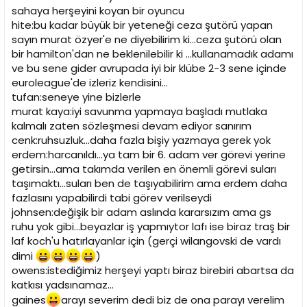
sahaya herşeyini koyan bir oyuncu
hite:bu kadar büyük bir yeteneği ceza şutörü yapan
sayın murat özyer'e ne diyebilirim ki...ceza şutörü olan
bir hamilton'dan ne beklenilebilir ki ...kullanamadık adamı
ve bu sene gider avrupada iyi bir klübe 2-3 sene içinde
euroleague'de izleriz kendisini...
tufan:seneye yine bizlerle
murat kaya:iyi savunma yapmaya başladı mutlaka
kalmalı zaten sözleşmesi devam ediyor sanırım
cenk:ruhsuzluk...daha fazla bişiy yazmaya gerek yok
erdem:harcanıldı...ya tam bir 6. adam ver görevi yerine
getirsin...ama takımda verilen en önemli görevi suları
taşımaktı...suları ben de taşıyabilirim ama erdem daha
fazlasını yapabilirdi tabi görev verilseydi
johnsen:değişik bir adam aslında kararsızım ama gs
ruhu yok gibi...beyazlar iş yapmıytor lafı ise biraz traş bir
laf koch'u hatırlayanlar için (gerçi wilangovski de vardı
dimi
)
owens:istediğimiz herşeyi yaptı biraz birebiri abartsa da
katkısı yadsınamaz...
gaines
arayı severim dedi biz de ona parayı verelim