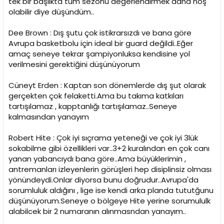
tek bir başlıkta tüm sezonu değerlendirmek daha hoş
n
h
olabilir diye düşündüm..
i
Dee Brown : Dış şutu çok istikrarsızdı ve bana göre
Avrupa basketbolu için ideal bir guard değildi..Eğer
amaç seneye tekrar şampiyonluksa kendisine yol
verilmesini gerektiğini düşünüyorum
Cüneyt Erden : Kaptan son dönemlerde dış şut olarak
gerçekten çok felaketti.Ama bu takıma katkıları
tartışılamaz , kapptanlığı tartışılamaz..Seneye
kalmasından yanayım
Robert Hite : Çok iyi sıçrama yeteneği ve çok iyi 3lük
sokabilme gibi özellikleri var..3+2 kuralından en çok canı
yanan yabancıydı bana göre..Ama büyüklerimin ,
antremanları izleyenlerin görüşleri hep disiplinsiz olması
yönündeydi.Onlar diyorsa bunu doğrudur..Avrupa'da
sorumluluk aldığını , lige ise kendi arka planda tututğunu
düşünüyorum.Seneye o bölgeye Hite yerine sorumululk
alabilcek bir 2 numaranın alınmasndan yanayım..