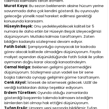
takımda kalmasını tercih etmem.
Murat Kaya:
Bu sezon beklenenin aksine hücum yerine
savunmada daha çok kendini gösterdi. Bu oyuncuyla
geleceğe yönelik nasıl hareket edilmesi gerektiği
konusunda kararsızım.
Hüseyin Beşok:
Onu yedekleyebilecek kaliteli bir 5
numara ile daha etkin bir Hüseyin Beşok izleyeceğimizi
düşünüyorum. Mutlaka kalması taraftarıyım. Zaten
bildiğim kadarıyla sözleşmesi devam ediyor.
Fatih Solak:
Şampiyonluğa oynayacak bir kadroda
görev alacak kalitede olmadığını düşünüyorum. Fayda
maliyet açısından düşünüldüğünde Fatih Solak ile yolları
ayırmanın doğru karar olacağı kanaatindeyim.
Cemal Nalga:
Beklenen gelişimi göstermediğini
düşünüyorum. Sözleşmesi uzun vadeli ise bir sene
başka takımda oynayıp gelişimini görme taraftarıyım.
Cenk Akyol:
İstesek de istemesek gidecek. ULEB´de
verdiği katkılardan dolayı teşekkür ediyorum.
Erdem Türetken:
Oyunda olduğu zamanlarda
gösterdiği başarımla takımda kalmasını istediğim
isimlerden biri olmayı hak ettiğini düşünüyorum.
Tufan Ersöz:
Umarım yeni sezonda bildiğimiz Tufan