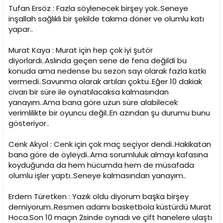
Tufan Ersöz : Fazla söylenecek birşey yok..Seneye
inşallah sağlıklı bir şekilde takıma döner ve olumlu katı
yapar..
Murat Kaya : Murat için hep çok iyi şutör
diyorlardı..Aslında geçen sene de fena değildi bu
konuda ama nedense bu sezon sayı olarak fazla katkı
vermedi..Savunma olarak artıları çoktu..Eğer 10 dakiak
civarı bir süre ile oynatılacaksa kalmasından
yanayım..Ama bana göre uzun süre alabilecek
verimlilikte bir oyuncu değil..En azından şu durumu bunu
gösteriyor..
Cenk Akyol : Cenk için çok maç seçiyor dendi..Hakikatan
bana göre de öyleydi..Ama sorumluluk almayı kafasına
koyduğunda da hem hücumda hem de müsafada
olumlu işler yaptı..Seneye kalmasından yanayım..
Erdem Türetken : Yazık oldu diyorum başka birşey
demiyorum..Resmen adamı basketbola küstürdü Murat
Hoca.Son 10 maçın 2sinde oynadı ve çift hanelere ulaştı