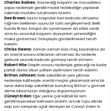
Charles Gaines:
Gösterdiği başarım ve mücadeleci
yapısı nedeniyle gerekli maddi fedakarlığın yapılarak
takımda mutlaka tutulmasını isterim.
Dee Brown:
Sezon başından beri kadroda olmasına
rağmen beklenen oyunu bir türlü sergileyemedi. Belki
bunda ilk kez Avrupa´da oynamasının da etkisi vardır
ama bu sezonluk başarım düzeyininin yetersizliğini
makul göstermez. Dolayısıyla gönderilmesini tercih
ederim.
Chriss Owens:
Zaman zaman bize maç kazandırsa da
en önemli sorunu istikrarının olmaması. Bu nedenle
gelecek sezonki kadroda görmeyi tercih etmem.
Robert Hite:
Disiplin sorunu nedeniyle geleceği ne kadar
parlak olursa olsun yolların ayrılmasını tercih ederim.
Britton Johnsen:
Belki sakatlıktan yeni çıkması
nedeniyle kalitesiyle orantılı maçlar çıkaramadı ama bir
sene daha kalıp sakatlıktan kurtulmuş Britton´u görmeli
deme lüksümüzün olduğunu düşünmüyorum.
Cüneyt Erden:
Eğer yerine çok kaliteli bir isim
getirilmeyecekse kalmasını isterim. Ancak topu elinde
ezip son saniyede üçlük deneyen bir Cüneyt Erden´in