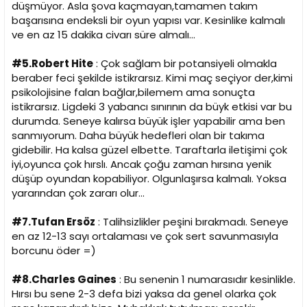
düşmüyor. Asla şova kaçmayan,tamamen takım
başarısına endeksli bir oyun yapısı var. Kesinlike kalmalı
ve en az 15 dakika civarı süre almalı...
#5.Robert Hite
: Çok sağlam bir potansiyeli olmakla
beraber feci şekilde istikrarsız. Kimi maç seçiyor der,kimi
psikolojisine falan bağlar,bilemem ama sonuçta
istikrarsız. Ligdeki 3 yabancı sınırının da büyk etkisi var bu
durumda. Seneye kalırsa büyük işler yapabilir ama ben
sanmıyorum. Daha büyük hedefleri olan bir takıma
gidebilir. Ha kalsa güzel elbette. Taraftarla iletişimi çok
iyi,oyunca çok hırslı. Ancak çoğu zaman hırsına yenik
düşüp oyundan kopabiliyor. Olgunlaşırsa kalmalı. Yoksa
yararından çok zararı olur...
#7.Tufan Ersöz
: Talihsizlikler peşini bırakmadı. Seneye
en az 12-13 sayı ortalaması ve çok sert savunmasıyla
borcunu öder =)
#8.Charles Gaines
: Bu senenin 1 numarasıdır kesinlikle.
Hırsı bu sene 2-3 defa bizi yaksa da genel olarka çok