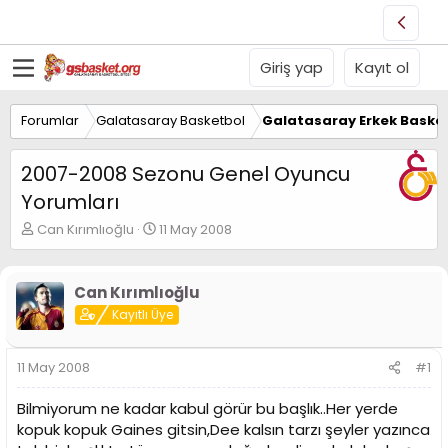
Giriş yap
Kayıt ol
Forumlar
Galatasaray Basketbol
Galatasaray Erkek Basket
2007-2008 Sezonu Genel Oyuncu
Yorumları
K
B
Can Kırımlıoğlu
11 May 2008
o
a
n
ş
u
l
Can Kırımlıoğlu
y
a
Kayıtlı Üye
u
n
B
g
a
ı
11 May 2008
#1
ş
ç
l
t
Bilmiyorum ne kadar kabul görür bu başlık..Her yerde
a
a
t
r
kopuk kopuk Gaines gitsin,Dee kalsın tarzı şeyler yazınca
a
i