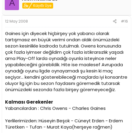
A
Kayıtlı Üye
12 May 2008
#16
Gaines için diyecek hiçbirşey yok yabancı olarak
tartışmasız en büyük verimi ondan aldık önümüzdeki
sezon kesinlikle kadroda tutulmalı. Owens konusunda
çok fazla iyimser değildim çok fazla istikrarsızlık yaşadı
ama Play-Off larda oynadığı oyunla isteyince neler
yapabileceğini görebildik. Hite ise maalesef Avrupada
oynadığı oyunu ligde oynayamadı şu kesin ki maç
seçiyor... kendini gösterebileceği maçlarda iyi konsantre
oluyor lig için bu sezon faydasını göremedik tutarsak
önümüzdeki sezonda fazla birşey göremeyeceğiz.
Kalması Gerekenler
Yabancılardan : Chris Owens - Charles Gaines
Yerlilerimizden: Hüseyin Beşok - Cüneyt Erden - Erdem
Türetken - Tufan - Murat Kaya(herşeye rağmen)