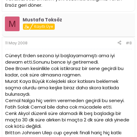
Ersöz geri döner.
Mustafa Toksöz
M
Kayıtlı Üye
11 May 2008
#8
Cüneyt Erden sezona iyi başlayamamıştı ama iyi
dewam etti.Sonunu bence iyi getiremedi.
Dee Brown kesinlikle cok istikrarsız bir sene geçirdi bu
kadar, cok süre almasına ragmen.
Murat Kaya Büyük Kolejdeki skor katkısını beklemek
saçma olurdu ama keşke biraz daha skora katkıda
bulunsaydı.
Cemal Nalga hiç verim veremeden geçirdi bu seneyi.
Fatih Solak Cemal bile daha cok mücadele etti.
Cenk Akyol düzenli süre alamadı ilk beş başladıgı bir
maçta 30 dk süre alırken bi maçta 2 dk süre aldı yinede
cok kötü değildi.
Britton Johnsen Ulep cup çeyrek finali hariç hiç katkı