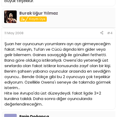
büyük teşekkür.
Burak Uğur Yılmaz
Kayıtlı Üye
11 May 2008
#4
Şuan her oyuncunun yorumlarını ayrı ayrı girmeyeceğim
fakat. Hüseyin, Tufan ve Cücü dışında kim gider veya
gelir bilemem. Gaines savaşçılığı ile gönülleri fethetti.
Bana göre oldukça istikrarlıydı. Owens'da yeteneği üst
sınırlarda olan fakat istikrar konusunda zayıf olan bir kişi.
Benim şahsen yabancı oyuncular arasında en sevdiğim
oyuncu... Bende Gökçe gibi bu 2 oyuncuya çok teşekkür
ediyorum. Özellikle Owens'ı seneye de takımda görmek
isterim...
Hite ise Avrupa'da üst düzeydeydi. fakat ligde 3+2
kuralına takıldı. Daha sonra diğer oyuncularıda
değerlendireceğim..
Emin Doğanca