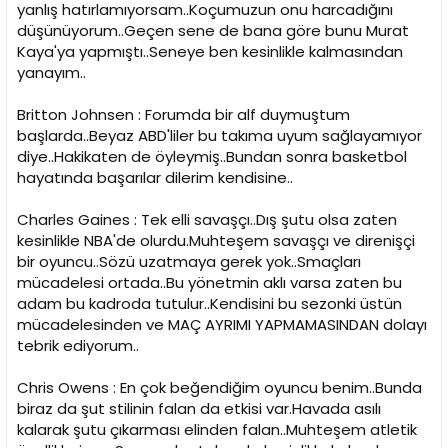
yanlış hatırlamıyorsam..Koçumuzun onu harcadığını
düşünüyorum..Geçen sene de bana göre bunu Murat
Kaya'ya yapmıştı..Seneye ben kesinlikle kalmasından
yanayım..
Britton Johnsen : Forumda bir alf duymuştum
başlarda..Beyaz ABD'liler bu takıma uyum sağlayamıyor
diye..Hakikaten de öyleymiş..Bundan sonra basketbol
hayatında başarılar dilerim kendisine..
Charles Gaines : Tek elli savaşçı..Dış şutu olsa zaten
kesinlikle NBA'de olurdu.Muhteşem savaşçı ve direnişçi
bir oyuncu..Sözü uzatmaya gerek yok..Smaçları
mücadelesi ortada..Bu yönetmin aklı varsa zaten bu
adam bu kadroda tutulur..Kendisini bu sezonki üstün
mücadelesinden ve MAÇ AYRIMI YAPMAMASINDAN dolayı
tebrik ediyorum..
Chris Owens : En çok beğendiğim oyuncu benim..Bunda
biraz da şut stilinin falan da etkisi var.Havada asılı
kalarak şutu çıkarması elinden falan..Muhteşem atletik