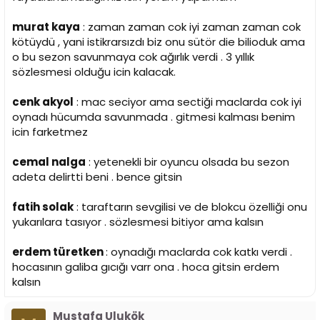
murat kaya
: zaman zaman cok iyi zaman zaman cok
kötüydü , yani istikrarsızdı biz onu sütör die bilioduk ama
o bu sezon savunmaya cok ağırlık verdi . 3 yıllık
sözlesmesi olduğu icin kalacak.
cenk akyol
: mac seciyor ama sectiği maclarda cok iyi
oynadı hücumda savunmada . gitmesi kalması benim
icin farketmez
cemal nalga
: yetenekli bir oyuncu olsada bu sezon
adeta delirtti beni . bence gitsin
fatih solak
: taraftarın sevgilisi ve de blokcu özelliği onu
yukarılara tasıyor . sözlesmesi bitiyor ama kalsın
erdem türetken
: oynadığı maclarda cok katkı verdi .
hocasının galiba gıcığı varr ona . hoca gitsin erdem
kalsın
Mustafa Ulukök