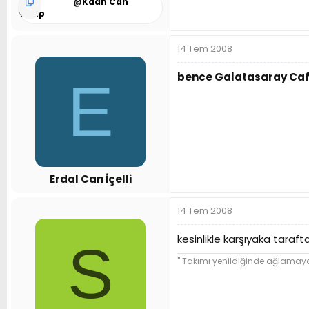
@
Kaan Can
Garip
14 Tem 2008
bence Galatasaray Ca
E
Erdal Can İçelli
14 Tem 2008
kesinlikle karşıyaka taraftard
S
'' Takımı yenildiğinde ağlama