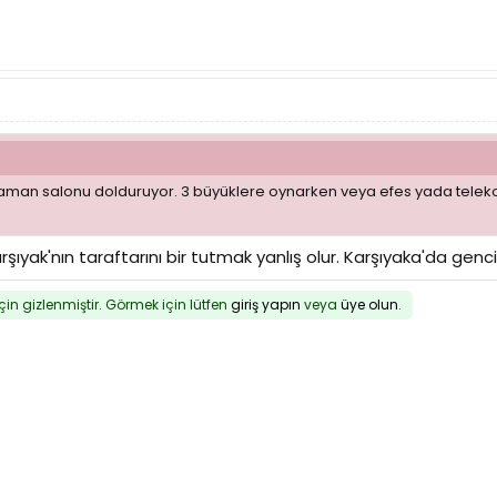
zaman salonu dolduruyor. 3 büyüklere oynarken veya efes yada teleko
rşıyak'nın taraftarını bir tutmak yanlış olur. Karşıyaka'da genc
için gizlenmiştir. Görmek için lütfen
giriş yapın
veya
üye olun
.