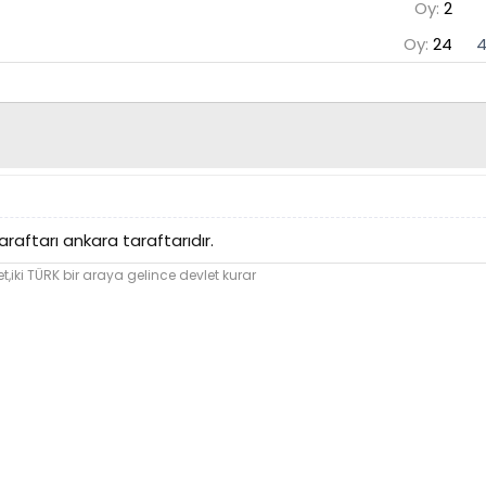
Oy:
2
Oy:
24
4
raftarı ankara taraftarıdır.
et,iki TÜRK bir araya gelince devlet kurar