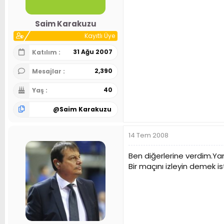
Saim Karakuzu
Kayıtlı Üye
31 Ağu 2007
Katılım
2,390
Mesajlar
40
Yaş
@
Saim Karakuzu
14 Tem 2008
Ben diğerlerine verdim.Yan
Bir maçını izleyin demek is