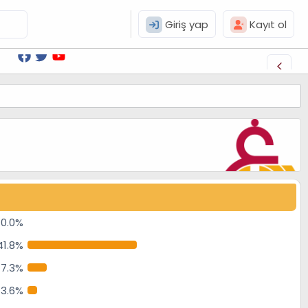
Giriş yap
Kayıt ol
0.0%
41.8%
7.3%
3.6%