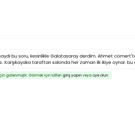
ulsaydı bu soru, kesinlikle Galatasaray derdim. Ahmet cömert'
ra.. Karşıkayaka taraftarı salonda her zaman ilk ikiye oynar. b
için gizlenmiştir. Görmek için lütfen
giriş yapın
veya
üye olun
.