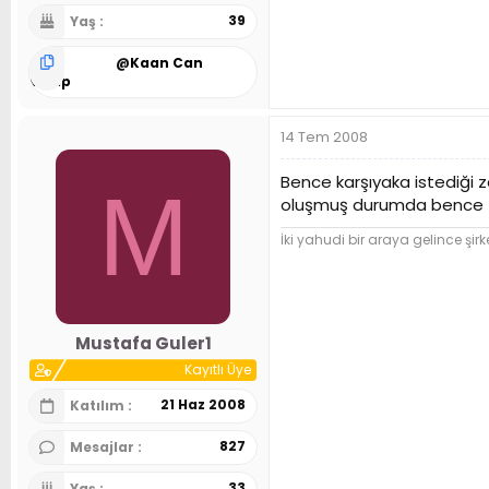
39
Yaş
@
Kaan Can
Garip
14 Tem 2008
Bence karşıyaka istediği 
M
oluşmuş durumda bence
İki yahudi bir araya gelince şirk
Mustafa Guler1
Kayıtlı Üye
21 Haz 2008
Katılım
827
Mesajlar
33
Yaş