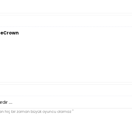
feCrown
ır ....
yan hiç bir zaman büyük oyuncu olamaz ''