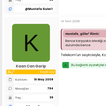
@
Mustafa Guler1
14 Tem 2008
K
mustafa_güler' Alıntı:
Bence karşıyaka istediği 
durumda bence
Telekom'un seyircisiyle, Ka
Bu bağlantı ziyaretçiler 
Kaan Can Garip
Kayıtlı Üye
16 May 2008
Katılım
794
Mesajlar
39
Yaş