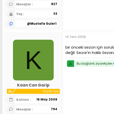
827
Mesajlar
33
Yaş
@
Mustafa Guler1
14 Tem 2008
bir önceki sezon için sor
K
değil. Sezar'ın hakkı Seza
Bu bağlantı ziyaretçiler 
Kaan Can Garip
Kayıtlı Üye
16 May 2008
Katılım
794
Mesajlar