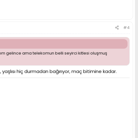
#4
m gelince ama telekomun belli seyirci kitlesi oluşmuş
i, yaşlısı hiç durmadan bağırıyor, maç bitimine kadar.