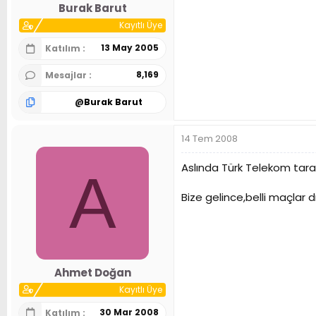
Burak Barut
Kayıtlı Üye
13 May 2005
Katılım
8,169
Mesajlar
@
Burak Barut
14 Tem 2008
Aslında Türk Telekom taraf
A
Bize gelince,belli maçlar 
Ahmet Doğan
Kayıtlı Üye
30 Mar 2008
Katılım