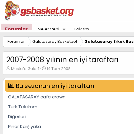
Forumlar
Neler yeni
Takvim
Forumlar
Galatasaray Basketbol
Galatasaray Erkek Bas
2007-2008 yılının en iyi taraftarı
K
B
Mustafa Guler1
14 Tem 2008
o
a
n
ş
u
Bu sezonun en iyi taraftarı
l
y
a
u
n
GALATASARAY cafe crown
B
g
a
ı
Türk Telekom
ş
ç
Diğerleri
l
t
a
a
Pınar Karşıyaka
t
r
a
i