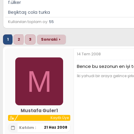
f.ülker
n
h
i
Beşiktaş cola turka
Kullanılan toplam oy
55
1
2
3
Sonraki
14 Tem 2008
Bence bu sezonun en iyi ta
M
İki yahudi bir araya gelince şirk
Mustafa Guler1
Kayıtlı Üye
21 Haz 2008
Katılım