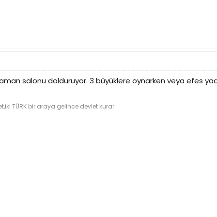
zaman salonu dolduruyor. 3 büyüklere oynarken veya efes yada
et,iki TÜRK bir araya gelince devlet kurar