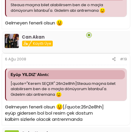
Steaua maçına bilet alabilirsem ben de o maçla
dönüyorum İstanbul'a. Gidelim abi antremana
Gelmeyen fenerli olsun
Can Akan
Kayıtlı Üye
6 Ağu 2008
#19
Eyüp YILDIZ' Alıntı:
[quote="Kerem SEÇER":26n2e8hh]Steaua maçına bilet
alabilirsem ben de o maçla dönüyorum İstanbul'a.
Gidelim abi antremana
Gelmeyen fenerli olsun
[/quote:26n2e8hh]
eyüp gidersen bol bol resim çek dostum
kalbim sizlerle olacak antrenmanda