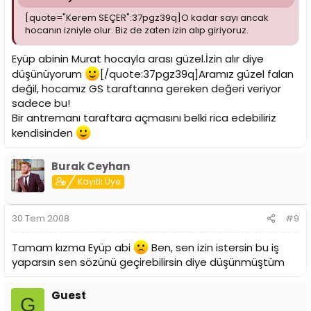
[quote="Kerem SEÇER":37pgz39q]O kadar sayı ancak
hocanın izniyle olur. Biz de zaten izin alıp giriyoruz.
Eyüp abinin Murat hocayla arası güzel.İzin alır diye
düşünüyorum
[/quote:37pgz39q]Aramız güzel falan
değil, hocamız GS taraftarına gereken değeri veriyor
sadece bu!
Bir antremanı taraftara açmasını belki rica edebiliriz
kendisinden
Burak Ceyhan
Kayıtlı Üye
30 Tem 2008
#9
Tamam kızma Eyüp abi
Ben, sen izin istersin bu iş
yaparsın sen sözünü geçirebilirsin diye düşünmüştüm
Guest
G