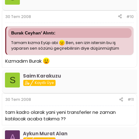
30 Tem 2008
#10
Burak Ceyhan' Alıntı:
Tamam kızma Eyüp abi
Ben, sen izin istersin bu iş
yaparsın sen sözünü geçirebilirsin diye düşünmüştüm
Kızmadım Burak
Saim Karakuzu
S
Kayıtlı Üye
30 Tem 2008
#11
tam kadro olarak yani yeni transferler ne zaman
katılacak acaba takıma ??
Aykun Murat Alan
A