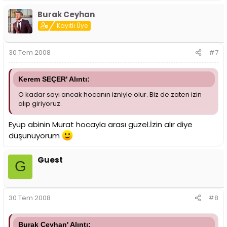
Burak Ceyhan
Kayıtlı Üye
30 Tem 2008
#7
Kerem SEÇER' Alıntı:
O kadar sayı ancak hocanın izniyle olur. Biz de zaten izin
alıp giriyoruz.
Eyüp abinin Murat hocayla arası güzel.İzin alır diye
düşünüyorum
Guest
G
30 Tem 2008
#8
Burak Ceyhan' Alıntı: