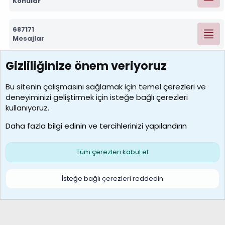
Konular
687171
Mesajlar
Gizliliğinize önem veriyoruz
7388
Kullanıcılar
Bu sitenin çalışmasını sağlamak için temel
çerezleri
ve
deneyiminizi geliştirmek için isteğe bağlı çerezleri
borabekirogluu
kullanıyoruz.
Son üye
Daha fazla bilgi edinin ve tercihlerinizi yapılandırın
Bize ulaşın
Şartlar ve kurallar
Gizlilik politikası
Çerezler
Yardım
Ana sayfa
R
Tüm çerezleri kabul et
S
S
Galatasaray Basketbol | GS Basket Taraftar Platformu
İsteğe bağlı çerezleri reddedin
®
Community platform by XenForo
© 2010-2026 XenForo Ltd.
XenForo Türkçe 🇹🇷 Destek Forumu –
XenWp.Com