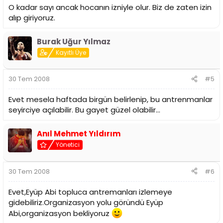
O kadar sayı ancak hocanın izniyle olur. Biz de zaten izin
alıp giriyoruz.
Burak Uğur Yılmaz
Kayıtlı Üye
30 Tem 2008
#5
Evet mesela haftada birgün belirlenip, bu antrenmanlar
seyirciye açılabilir. Bu gayet güzel olabilir...
Anıl Mehmet Yıldırım
Yönetici
30 Tem 2008
#6
Evet,Eyüp Abi topluca antremanları izlemeye
gidebiliriz.Organizasyon yolu göründü Eyüp
Abi,organizasyon bekliyoruz