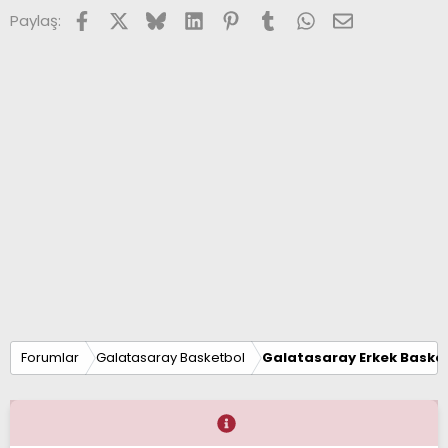
Facebook
X (Twitter)
Bluesky
LinkedIn
Pinterest
Tumblr
WhatsApp
E-posta
Paylaş:
Forumlar
Galatasaray Basketbol
Galatasaray Erkek Basket