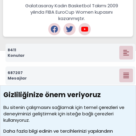
Galatasaray Kadın Basketbol Takımı 2009
yılında FIBA EuroCup Women kupasını
kazanmıştır.
8411
Konular
687207
Mesajlar
Gizliliğinize önem veriyoruz
7388
Kullanıcılar
Bu sitenin çalışmasını sağlamak için temel
çerezleri
ve
deneyiminizi geliştirmek için isteğe bağlı çerezleri
borabekirogluu
kullanıyoruz.
Son üye
Daha fazla bilgi edinin ve tercihlerinizi yapılandırın