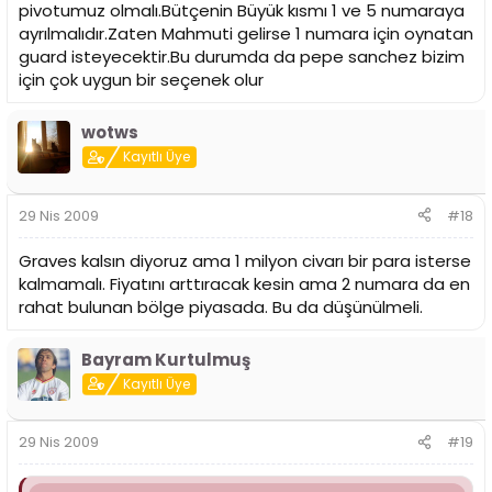
pivotumuz olmalı.Bütçenin Büyük kısmı 1 ve 5 numaraya
ayrılmalıdır.Zaten Mahmuti gelirse 1 numara için oynatan
guard isteyecektir.Bu durumda da pepe sanchez bizim
için çok uygun bir seçenek olur
wotws
Kayıtlı Üye
29 Nis 2009
#18
Graves kalsın diyoruz ama 1 milyon civarı bir para isterse
kalmamalı. Fiyatını arttıracak kesin ama 2 numara da en
rahat bulunan bölge piyasada. Bu da düşünülmeli.
Bayram Kurtulmuş
Kayıtlı Üye
29 Nis 2009
#19