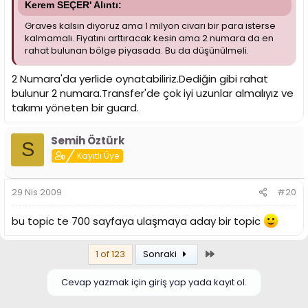
Kerem SEÇER' Alıntı:
Graves kalsın diyoruz ama 1 milyon civarı bir para isterse
kalmamalı. Fiyatını arttıracak kesin ama 2 numara da en
rahat bulunan bölge piyasada. Bu da düşünülmeli.
2 Numara'da yerlide oynatabiliriz.Dediğin gibi rahat
bulunur 2 numara.Transfer'de çok iyi uzunlar almalıyız ve
takımı yöneten bir guard.
Semih Öztürk
S
Kayıtlı Üye
29 Nis 2009
#20
bu topic te 700 sayfaya ulaşmaya aday bir topic
Son
1 of 123
Sonraki
Cevap yazmak için giriş yap yada kayıt ol.