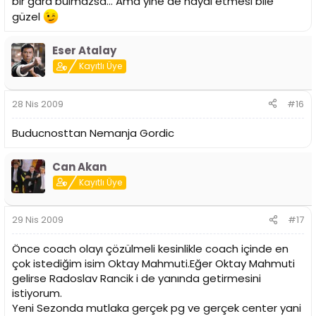
bir gard bulmazsa... Ama yine de hayal etmesi bile
İbrahim Jaaber
güzel
Eser Atalay
Kayıtlı Üye
28 Nis 2009
#16
Buducnosttan Nemanja Gordic
Can Akan
Kayıtlı Üye
29 Nis 2009
#17
Önce coach olayı çözülmeli kesinlikle coach içinde en
çok istediğim isim Oktay Mahmuti.Eğer Oktay Mahmuti
gelirse Radoslav Rancik i de yanında getirmesini
istiyorum.
Yeni Sezonda mutlaka gerçek pg ve gerçek center yani