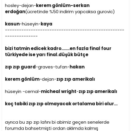
hosley-dejan-
kerem gönlüm-serkan
erdoğan
(ücretinde %50 indirim yapcaksa gurovic)
kasun
-hüseyin-
kaya
---------------------------------------------------
--------------
bizi tatmin edicek kadro.......en fazla final four
türkiyede ise yarı final.düşük bütçe
zıp zıp guard
-graves-tufan-
hakan
kerem gönlüm
-dejan-
zıp zıp amerikalı
hüseyin -cemal-
micheal wright
-
zıp zıp amerikalı
koç tabiki zıp zıp olmayacak ortalama biri olur...
ayrıca bu zıp zıp lafını bi abimiz geçen senelerde
forumda bahsetmişti ordan aklımda kalmış