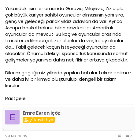
Yukarıdaki isimler arasında Gurovic, Milojevic, Zizic gibi
çok büyük kariyer sahibi oyuncular olmasının yanı sıra,
genç ve geleceği parlak yıldız adayları da var. Ayrıca
Avrupa basketbolunu bilen bazı kaliteli Amerikalı
oyuncular da mevcut. Bu koç ve oyuncular arasında
transfer edilmesi çok zor olanlar da var, kolay olanlar
da... Tabii gelecek koçun isteyeceği oyuncular da
olacaktır. Önümüzdeki yıl sponsorluk konusunda somut
gelişmeler yaşanırsa daha net fikirler ortaya çıkacaktır.
Dilerim geçtiğimiz yıllarda yapılan hatalar tekrar edilmez
ve daha iyi bir kimya oluşturulup; dengeli bir takım
kurulur.
Rastgele...
Emre Evren İçöz
E
Kayıtlı Üye
28 Nis 2009
#2