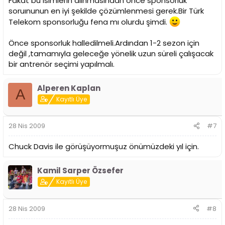
Fakat bu isimlerin alınmasından önce sponsorluk
soruınunun en iyi şekilde çözümlenmesi gerek.Bir Türk
Telekom sponsorluğu fena mı olurdu şimdi.
Önce sponsorluk halledilmeli.Ardından 1-2 sezon için
değil ,tamamıyla geleceğe yönelik uzun süreli çalışacak
bir antrenör seçimi yapılmalı.
Alperen Kaplan
A
Kayıtlı Üye
28 Nis 2009
#7
Chuck Davis ile görüşüyormuşuz önümüzdeki yıl için.
Kamil Sarper Özsefer
Kayıtlı Üye
28 Nis 2009
#8