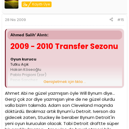
Kayıtlı Üye
28 Nis 2009
#15
Ahmed Salih' Alıntı:
2009 - 2010 Transfer Sezonu
Oyun kurucu
Tutku Açık
Hakan Köseoğlu
Pablo Prigioni (zor)
Pepe Sanchez
Genişletmek için tıkla ...
Will Bynum (çok zor)
Milos Teodosic
Ahmet Abi ne güzel yazmışsın öyle Will Bynum diye...
Rok Stipcevic
Gerçi çok zor diye yazmışsın yine de ne güzel olurdu
Aaron Miles
valla bizim takımda. Adam son Cleveland maçında
Mantas Kalnietis
Hollis Price
döktürdü. Bırakmaz artık Bynum'u Detroit. Iverson da
George Tsintsadze
gidecek zaten, Stuckey ile beraber Bynum Detroit'in
Marcus Williams
yeni oyun kurucuları olacak. Tabi Detroit draftte süper
Doron Perkins