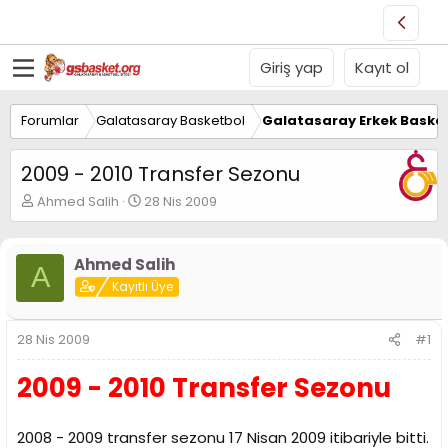
Giriş yap
Kayıt ol
Forumlar
Galatasaray Basketbol
Galatasaray Erkek Basket
2009 - 2010 Transfer Sezonu
K
B
Ahmed Salih
28 Nis 2009
o
a
n
ş
u
l
Ahmed Salih
A
y
a
Kayıtlı Üye
u
n
B
g
a
ı
28 Nis 2009
#1
ş
ç
l
t
2009 - 2010 Transfer Sezonu
a
a
t
r
a
i
n
h
2008 - 2009 transfer sezonu 17 Nisan 2009 itibariyle bitti.