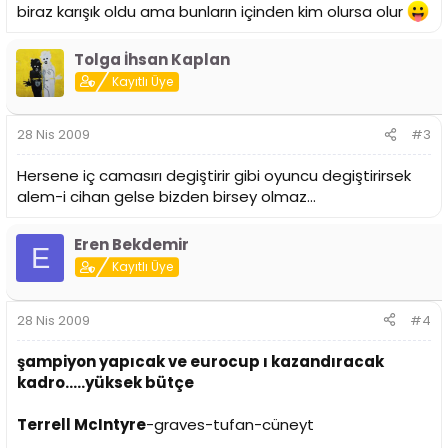
biraz karışık oldu ama bunların içinden kim olursa olur
Tolga İhsan Kaplan
Kayıtlı Üye
28 Nis 2009
#3
Hersene iç camasırı degiştirir gibi oyuncu degiştirirsek
alem-i cihan gelse bizden birsey olmaz...
Eren Bekdemir
E
Kayıtlı Üye
28 Nis 2009
#4
şampiyon yapıcak ve eurocup ı kazandıracak
kadro.....yüksek bütçe
Terrell McIntyre
-graves-tufan-cüneyt