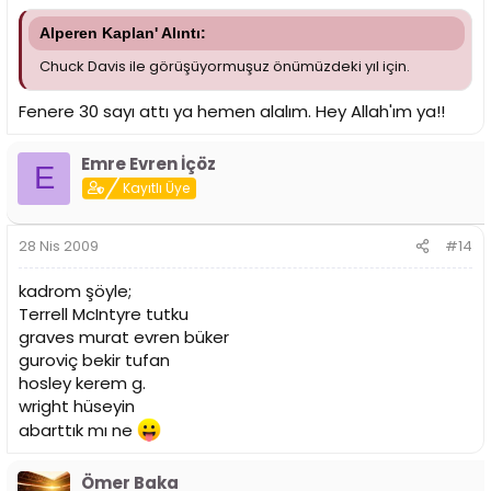
Alperen Kaplan' Alıntı:
Chuck Davis ile görüşüyormuşuz önümüzdeki yıl için.
Fenere 30 sayı attı ya hemen alalım. Hey Allah'ım ya!!
Emre Evren İçöz
E
Kayıtlı Üye
28 Nis 2009
#14
kadrom şöyle;
Terrell McIntyre tutku
graves murat evren büker
guroviç bekir tufan
hosley kerem g.
wright hüseyin
abarttık mı ne
Ömer Baka