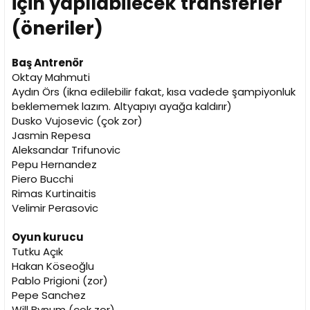
için yapılabilecek transferler
(öneriler)
Baş Antrenör
Oktay Mahmuti
Aydın Örs (ikna edilebilir fakat, kısa vadede şampiyonluk
beklememek lazım. Altyapıyı ayağa kaldırır)
Dusko Vujosevic (çok zor)
Jasmin Repesa
Aleksandar Trifunovic
Pepu Hernandez
Piero Bucchi
Rimas Kurtinaitis
Velimir Perasovic
Oyun kurucu
Tutku Açık
Hakan Köseoğlu
Pablo Prigioni (zor)
Pepe Sanchez
Will Bynum (çok zor)