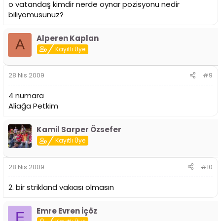
o vatandaş kimdir nerde oynar pozisyonu nedir
biliyomusunuz?
Alperen Kaplan
A
Kayıtlı Üye
28 Nis 2009
#9
4 numara
Aliağa Petkim
Kamil Sarper Özsefer
Kayıtlı Üye
28 Nis 2009
#10
2. bir strikland vakıası olmasın
Emre Evren İçöz
E