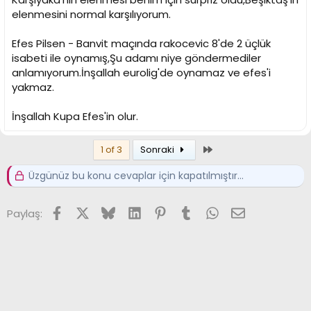
elenmesini normal karşılıyorum.
Efes Pilsen - Banvit maçında rakocevic 8'de 2 üçlük
isabeti ile oynamış,Şu adamı niye göndermediler
anlamıyorum.İnşallah eurolig'de oynamaz ve efes'i
yakmaz.
İnşallah Kupa Efes'in olur.
Son
1 of 3
Sonraki
Üzgünüz bu konu cevaplar için kapatılmıştır...
Facebook
X (Twitter)
Bluesky
LinkedIn
Pinterest
Tumblr
WhatsApp
E-posta
Paylaş: