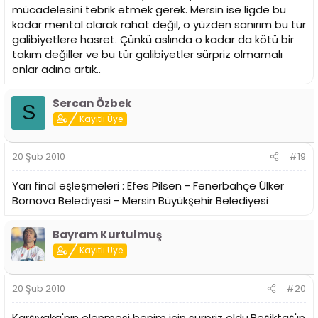
mücadelesini tebrik etmek gerek. Mersin ise ligde bu
kadar mental olarak rahat değil, o yüzden sanırım bu tür
galibiyetlere hasret. Çünkü aslında o kadar da kötü bir
takım değiller ve bu tür galibiyetler sürpriz olmamalı
onlar adına artık..
Sercan Özbek
S
Kayıtlı Üye
20 Şub 2010
#19
Yarı final eşleşmeleri : Efes Pilsen - Fenerbahçe Ülker
Bornova Belediyesi - Mersin Büyükşehir Belediyesi
Bayram Kurtulmuş
Kayıtlı Üye
20 Şub 2010
#20
Karşıyaka'nın elenmesi benim için sürpriz oldu,Beşiktaş'ın