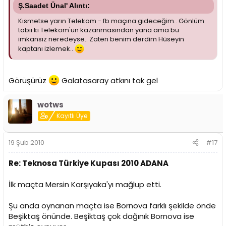
Ş.Saadet Ünal' Alıntı:
Kısmetse yarın Telekom - fb maçına gideceğim.. Gönlüm
tabii ki Telekom'un kazanmasından yana ama bu
imkansız neredeyse.. Zaten benim derdim Hüseyin
kaptanı izlemek..
Görüşürüz
Galatasaray atkını tak gel
wotws
Kayıtlı Üye
19 Şub 2010
#17
Re: Teknosa Türkiye Kupası 2010 ADANA
İlk maçta Mersin Karşıyaka'yı mağlup etti.
Şu anda oynanan maçta ise Bornova farklı şekilde önde
Beşiktaş önünde. Beşiktaş çok dağınık Bornova ise