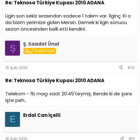
Re: Teknosa Türkiye Kupası 2010 ADANA
Ligin son sekiz sırasından sadece 1 takım var. İlginç. Ki o
da bizim yerimize giden Mersin. Demek ki ligin sonucu
sezon öncesinden belli etti kendini.
Ş. Saadet Ünal
Ş
Kayıtlı Üye
15 Şub 2010
#10
Re: Teknosa Türkiye Kupası 2010 ADANA
Telekom - fb maçı saat 20:45'teymiş. Bende ki de şans
işte peh..
Erdal Can İçelli
E
16 Şub 2010
#11