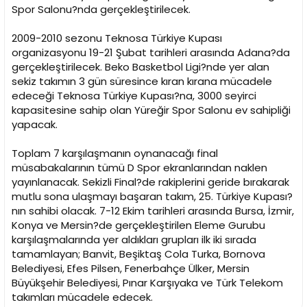
i
Spor Salonu?nda gerçekleştirilecek.
2009-2010 sezonu Teknosa Türkiye Kupası
organizasyonu 19-21 Şubat tarihleri arasında Adana?da
gerçekleştirilecek. Beko Basketbol Ligi?nde yer alan
sekiz takımın 3 gün süresince kıran kırana mücadele
edeceği Teknosa Türkiye Kupası?na, 3000 seyirci
kapasitesine sahip olan Yüreğir Spor Salonu ev sahipliği
yapacak.
Toplam 7 karşılaşmanın oynanacağı final
müsabakalarının tümü D Spor ekranlarından naklen
yayınlanacak. Sekizli Final?de rakiplerini geride bırakarak
mutlu sona ulaşmayı başaran takım, 25. Türkiye Kupası?
nın sahibi olacak. 7-12 Ekim tarihleri arasında Bursa, İzmir,
Konya ve Mersin?de gerçekleştirilen Eleme Gurubu
karşılaşmalarında yer aldıkları grupları ilk iki sırada
tamamlayan; Banvit, Beşiktaş Cola Turka, Bornova
Belediyesi, Efes Pilsen, Fenerbahçe Ülker, Mersin
Büyükşehir Belediyesi, Pınar Karşıyaka ve Türk Telekom
takımları mücadele edecek.