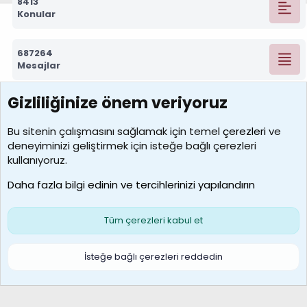
8413
Konular
687264
Mesajlar
Gizliliğinize önem veriyoruz
7388
Kullanıcılar
Bu sitenin çalışmasını sağlamak için temel
çerezleri
ve
deneyiminizi geliştirmek için isteğe bağlı çerezleri
borabekirogluu
kullanıyoruz.
Son üye
Daha fazla bilgi edinin ve tercihlerinizi yapılandırın
Bize ulaşın
Şartlar ve kurallar
Gizlilik politikası
Çerezler
Yardım
Ana sayfa
R
Tüm çerezleri kabul et
S
S
Galatasaray Basketbol | GS Basket Taraftar Platformu
İsteğe bağlı çerezleri reddedin
®
Community platform by XenForo
© 2010-2026 XenForo Ltd.
XenForo Türkçe 🇹🇷 Destek Forumu –
XenWp.Com