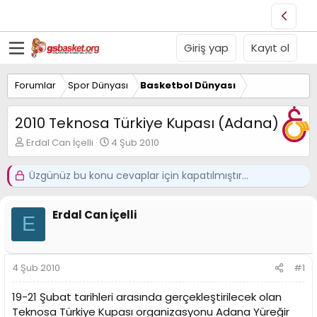
Giriş yap
Kayıt ol
Forumlar
Spor Dünyası
Basketbol Dünyası
2010 Teknosa Türkiye Kupası (Adana)
K
B
Erdal Can İçelli
4 Şub 2010
o
a
n
ş
Üzgünüz bu konu cevaplar için kapatılmıştır...
u
l
y
a
u
n
Erdal Can İçelli
B
g
E
a
ı
ş
ç
l
t
4 Şub 2010
#1
a
a
t
r
a
i
19-21 Şubat tarihleri arasında gerçekleştirilecek olan
n
h
Teknosa Türkiye Kupası organizasyonu Adana Yüreğir