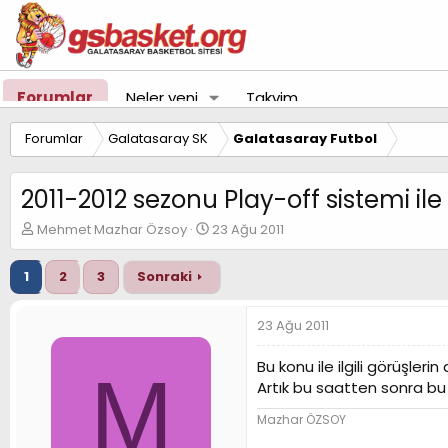
Forumlar
Neler yeni
Takvim
Forumlar
Galatasaray SK
Galatasaray Futbol
2011-2012 sezonu Play-off sistemi i
K
B
Mehmet Mazhar Özsoy
23 Ağu 2011
o
a
n
ş
1
2
3
Sonraki
u
l
y
a
u
n
23 Ağu 2011
B
g
a
ı
Bu konu ile ilgili görüşleri
M
ş
ç
Artık bu saatten sonra bu 
l
t
a
a
Mazhar ÖZSOY
t
r
a
i