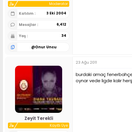
Moderator
3 Eki 2004
Katılım
6,412
Mesajlar
34
Yaş
@
Onur Uncu
23 Ağu 2011
burdaki amaç fenerbahçey
oynar vede ligde kalır her
Zeyit Terekli
Kayıtlı Üye