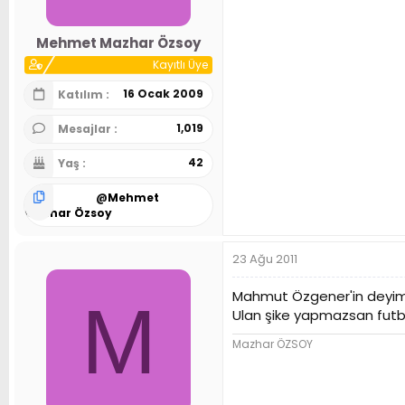
Mehmet Mazhar Özsoy
Kayıtlı Üye
16 Ocak 2009
Katılım
1,019
Mesajlar
42
Yaş
@
Mehmet
Mazhar Özsoy
23 Ağu 2011
Mahmut Özgener'in deyimiy
M
Ulan şike yapmazsan futbol
Mazhar ÖZSOY