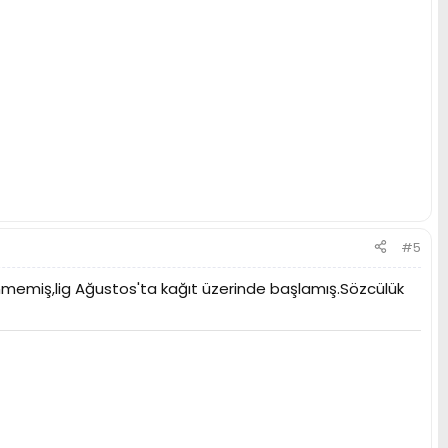
#5
emiş,lig Ağustos'ta kağıt üzerinde başlamış.Sözcülük