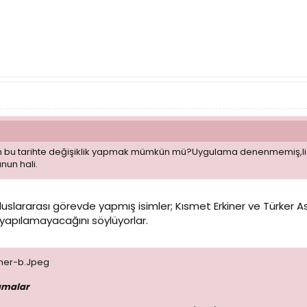
tim bu tarihte değişiklik yapmak mümkün mü?Uygulama denenmemiş,li
nun hali.
uluslararası görevde yapmış isimler; Kısmet Erkiner ve Türker A
in yapılamayacağını söylüyorlar.
amalar