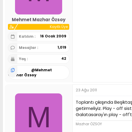
n
h
i
Mehmet Mazhar Özsoy
Kayıtlı Üye
16 Ocak 2009
Katılım
1,019
Mesajlar
42
Yaş
@
Mehmet
Mazhar Özsoy
23 Ağu 2011
Toplantı çıkışında Beşikt
M
getirmeliyiz. Play - off si
Galatasaray'ın play - off'
Mazhar ÖZSOY