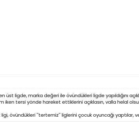
üst ligde, marka değeri ile övündükleri ligde yapıldığını açıkla
iken tersi yönde hareket ettiklerini açıklasın, valla helal ols
igi, övündükleri ''tertemiz'' liglerini çocuk oyuncağı yaptılar, ve