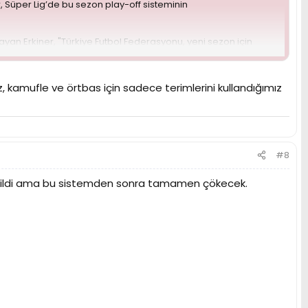
 Süper Lig’de bu sezon play-off sisteminin
yan Erkiner, "Türkiye Futbol Federasyonu, yeni sezon için
lendiği söylendi. Yani resmi olarak şu anda sezon başladı.
ay-off sistemi ile oynanamaz" dedi. Play-off sistemi gibi köklü
i ifade eden Kısmet Erkiner, 2011-2012 sezonunun da aynı mevcut
 kamufle ve örtbas için sadece terimlerini kullandığımız
#8
 değildi ama bu sistemden sonra tamamen çökecek.