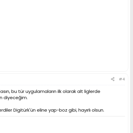
#4
sın, bu tür uygulamaların ilk olarak alt liglerde
un diyeceğim.
rdiler Digitürk'ün eline yap-boz gibi, hayırlı olsun.