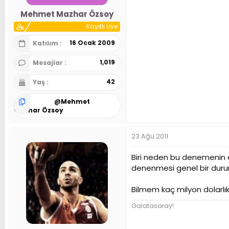
Mehmet Mazhar Özsoy
Kayıtlı Üye
16 Ocak 2009
Katılım
1,019
Mesajlar
42
Yaş
@
Mehmet
Mazhar Özsoy
23 Ağu 2011
Biri neden bu denemenin en 
denenmesi genel bir durum 
Bilmem kaç milyon dolarlık l
Galatasaray!