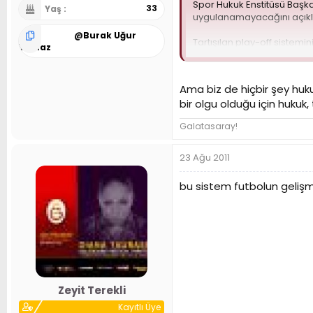
Spor Hukuk Enstitüsü Başka
33
Yaş
uygulanamayacağını açıkl
@
Burak Uğur
Tartışılan play-off sistem
Yılmaz
açıklamalarını daha önce y
Başlayan bir sezonda herha
değişikliklerin ligler baş
Ama biz de hiçbir şey huku
statüde oynanabileceğini 
bir olgu olduğu için hukuk,
Bu bağlantı ziyaretç
Galatasaray!
23 Ağu 2011
bu sistem futbolun gelişm
Zeyit Terekli
Kayıtlı Üye