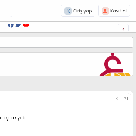
Giriş yap
Kayıt ol
#1
ka çare yok.