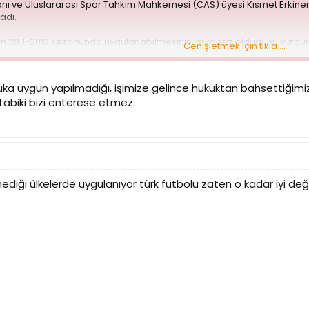
nı ve Uluslararası Spor Tahkim Mahkemesi (CAS) üyesi Kısmet Erkiner,
adı.
inin 2011-2012 sezonunda uygulanabilmesinin imkansız olduğunu vurgula
Genişletmek için tıkla ...
aptı. Lig, 5 Ağustos tarihinde resmi olarak başladı. Ligin sadece erte
ngi bir kural değişikliği yapılamaz. Bu nedenle de 2011-2012 sezonu pl
lamadan önce açıklanması ve gerekli hazırlıkların yapılması gerektiğin
ka uygun yapılmadığı, işimize gelince hukuktan bahsettiğimiz,
kaydetti.
 tabiki bizi enterese etmez.
iler için gizlenmiştir. Görmek için lütfen
giriş yapın
veya
üye olun
.
ediği ülkelerde uygulanıyor türk futbolu zaten o kadar iyi