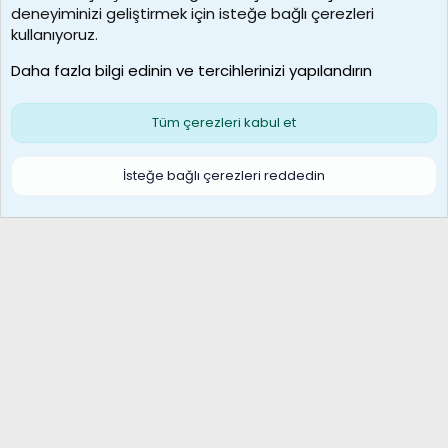
deneyiminizi geliştirmek için isteğe bağlı çerezleri
borabekirogluu
kullanıyoruz.
Son üye
Daha fazla bilgi edinin ve tercihlerinizi yapılandırın
Bize ulaşın
Şartlar ve kurallar
Gizlilik politikası
Çerezler
Yardım
Ana sayfa
R
Tüm çerezleri kabul et
S
S
Galatasaray Basketbol | GS Basket Taraftar Platformu
İsteğe bağlı çerezleri reddedin
®
Community platform by XenForo
© 2010-2026 XenForo Ltd.
XenForo Türkçe 🇹🇷 Destek Forumu –
XenWp.Com