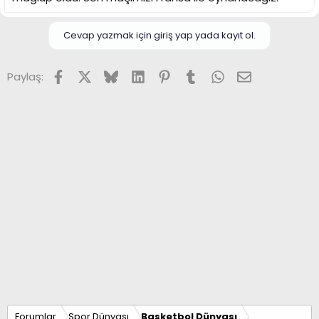
n
h
i
Cevap yazmak için giriş yap yada kayıt ol.
Facebook
X (Twitter)
Bluesky
LinkedIn
Pinterest
Tumblr
WhatsApp
E-posta
Paylaş:
Forumlar
Spor Dünyası
Basketbol Dünyası