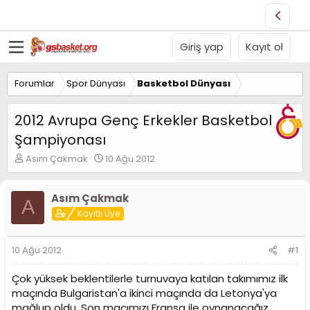
Giriş yap
Kayıt ol
Forumlar
Spor Dünyası
Basketbol Dünyası
2012 Avrupa Genç Erkekler Basketbol
Şampiyonası
K
B
Asım Çakmak
10 Ağu 2012
o
a
n
ş
u
l
Asım Çakmak
A
y
a
Kayıtlı Üye
u
n
B
g
a
ı
10 Ağu 2012
#1
ş
ç
l
t
Çok yüksek beklentilerle turnuvaya katılan takımımız ilk
a
a
maçında Bulgaristan'a ikinci maçında da Letonya'ya
t
r
mağlup oldu. Son maçımızı Fransa ile oynanacağız.
a
i