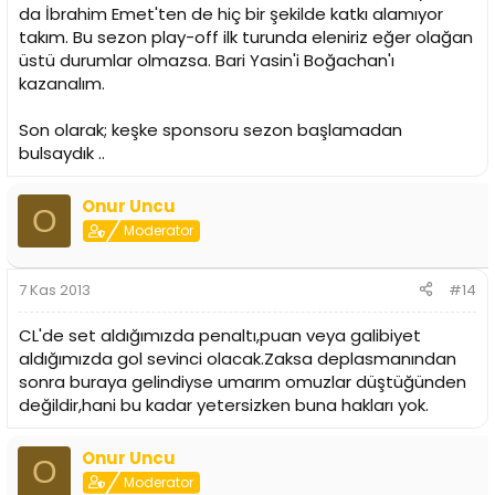
da İbrahim Emet'ten de hiç bir şekilde katkı alamıyor
takım. Bu sezon play-off ilk turunda eleniriz eğer olağan
üstü durumlar olmazsa. Bari Yasin'i Boğachan'ı
kazanalım.
Son olarak; keşke sponsoru sezon başlamadan
bulsaydık ..
Onur Uncu
O
Moderator
7 Kas 2013
#14
CL'de set aldığımızda penaltı,puan veya galibiyet
aldığımızda gol sevinci olacak.Zaksa deplasmanından
sonra buraya gelindiyse umarım omuzlar düştüğünden
değildir,hani bu kadar yetersizken buna hakları yok.
Onur Uncu
O
Moderator