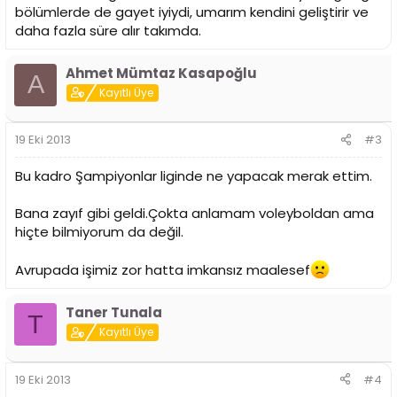
bölümlerde de gayet iyiydi, umarım kendini geliştirir ve
daha fazla süre alır takımda.
Ahmet Mümtaz Kasapoğlu
A
Kayıtlı Üye
19 Eki 2013
#3
Bu kadro Şampiyonlar liginde ne yapacak merak ettim.
Bana zayıf gibi geldi.Çokta anlamam voleyboldan ama
hiçte bilmiyorum da değil.
Avrupada işimiz zor hatta imkansız maalesef
Taner Tunala
T
Kayıtlı Üye
19 Eki 2013
#4