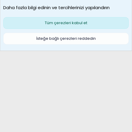
Son üye
Daha fazla bilgi edinin ve tercihlerinizi yapılandırın
Bize ulaşın
Şartlar ve kurallar
Gizlilik politikası
Çerezler
Yardım
Ana sayfa
R
Tüm çerezleri kabul et
S
S
Galatasaray Basketbol | GS Basket Taraftar Platformu
İsteğe bağlı çerezleri reddedin
®
Community platform by XenForo
© 2010-2026 XenForo Ltd.
XenForo Türkçe 🇹🇷 Destek Forumu –
XenWp.Com