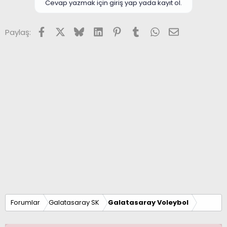
Cevap yazmak için giriş yap yada kayıt ol.
Facebook
X (Twitter)
Bluesky
LinkedIn
Pinterest
Tumblr
WhatsApp
E-posta
Paylaş:
Forumlar
Galatasaray SK
Galatasaray Voleybol