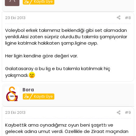
Kayıtlı Üye
23 Eki 2013
#8
Voleybol erkek takımımız beklendiği gibi set alamadan
yenildi.Aksi zaten sürpriz olurdu.Bu takımla şampiyonlar
ligine katılmak hakikaten şamp.ligine ayıp.
Her ligin kendine göre değeri var.
Galatasaray a bu lig e bu takımla katılnmak hiç
yakışmadı.
Bora
Kayıtlı Üye
23 Eki 2013
#9
Kaybettik ama oynadığımız oyun beni şaşırttı ve
gelecek adına umut verdi. Özellikle de Ziraat maçından