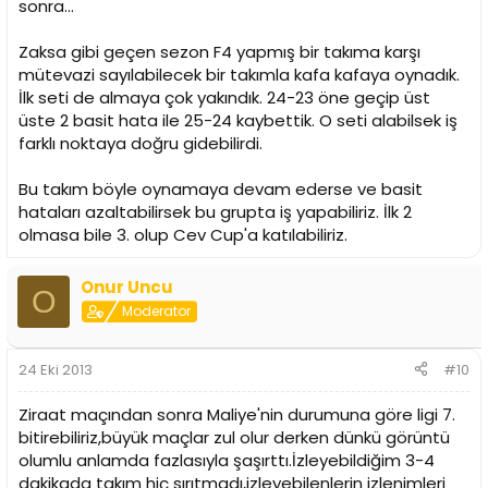
sonra...
Zaksa gibi geçen sezon F4 yapmış bir takıma karşı
mütevazi sayılabilecek bir takımla kafa kafaya oynadık.
İlk seti de almaya çok yakındık. 24-23 öne geçip üst
üste 2 basit hata ile 25-24 kaybettik. O seti alabilsek iş
farklı noktaya doğru gidebilirdi.
Bu takım böyle oynamaya devam ederse ve basit
hataları azaltabilirsek bu grupta iş yapabiliriz. İlk 2
olmasa bile 3. olup Cev Cup'a katılabiliriz.
Onur Uncu
O
Moderator
24 Eki 2013
#10
Ziraat maçından sonra Maliye'nin durumuna göre ligi 7.
bitirebiliriz,büyük maçlar zul olur derken dünkü görüntü
olumlu anlamda fazlasıyla şaşırttı.İzleyebildiğim 3-4
dakikada takım hiç sırıtmadı,izleyebilenlerin izlenimleri