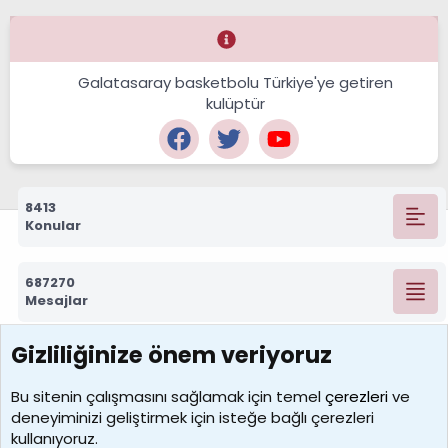
Galatasaray basketbolu Türkiye'ye getiren
kulüptür
8413
Konular
687270
Mesajlar
Gizliliğinize önem veriyoruz
7388
Kullanıcılar
Bu sitenin çalışmasını sağlamak için temel
çerezleri
ve
deneyiminizi geliştirmek için isteğe bağlı çerezleri
borabekirogluu
kullanıyoruz.