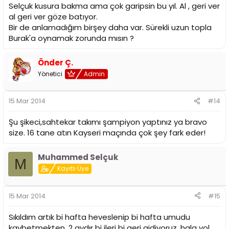
Selçuk kusura bakma ama çok garipsin bu yıl. Al , geri ver
al geri ver göze batıyor.
Bir de anlamadığım birşey daha var. Sürekli uzun topla
Burak'a oynamak zorunda mısın ?
Önder Ç.
Yönetici
Admin
15 Mar 2014
#14
Şu şikeci,sahtekar takımı şampiyon yaptınız ya bravo
size. 16 tane atın Kayseri maçında çok şey fark eder!
Muhammed Selçuk
M
Kayıtlı Üye
15 Mar 2014
#15
Sıkıldım artık bi hafta heveslenip bi hafta umudu
kaybetmekten. 2 aydır bi ileri bi geri gidiyoruz, hala yol