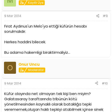
M
Kayıtlı Üye
9 Mar 2014
#9
Fırat Aydınus'un Melo'ya ettiği küfürün hesabı
sorulmalıdır.
Herkes haddini bilecek.
Bu adama hakemligi biraktirmaliyiz...
Onur Uncu
O
Moderator
9 Mar 2014
#10
Küfür olayında net olmayan tek kişi ben miyim?
Galatasaray taraftarında tribünün kötü
yönetilmesinden kaynaklı olarak bataklığa tepki
verememek,oluşan haklı tepkiyi atabilmek içinse sinek