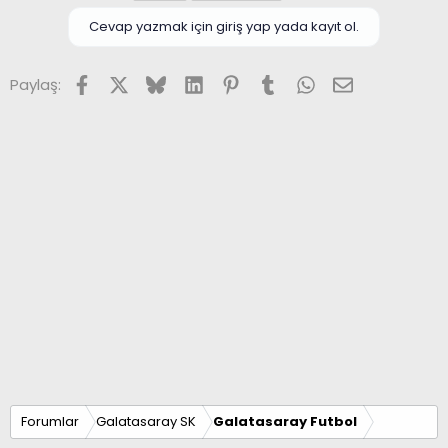
Cevap yazmak için giriş yap yada kayıt ol.
Facebook
X (Twitter)
Bluesky
LinkedIn
Pinterest
Tumblr
WhatsApp
E-posta
Paylaş:
Forumlar
Galatasaray SK
Galatasaray Futbol