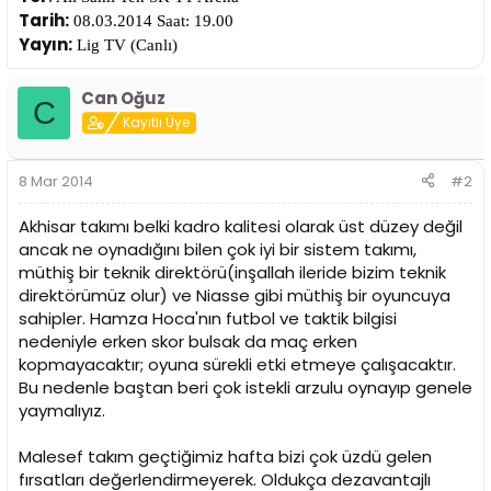
i
Tarih:
08.03.2014 Saat: 19.00
Yayın:
Lig TV (Canlı)
Can Oğuz
C
Kayıtlı Üye
8 Mar 2014
#2
Akhisar takımı belki kadro kalitesi olarak üst düzey değil
ancak ne oynadığını bilen çok iyi bir sistem takımı,
müthiş bir teknik direktörü(inşallah ileride bizim teknik
direktörümüz olur) ve Niasse gibi müthiş bir oyuncuya
sahipler. Hamza Hoca'nın futbol ve taktik bilgisi
nedeniyle erken skor bulsak da maç erken
kopmayacaktır; oyuna sürekli etki etmeye çalışacaktır.
Bu nedenle baştan beri çok istekli arzulu oynayıp genele
yaymalıyız.
Malesef takım geçtiğimiz hafta bizi çok üzdü gelen
fırsatları değerlendirmeyerek. Oldukça dezavantajlı