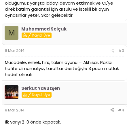
olduğumuz yarışta iddayı devam ettirmek ve CL'ye
direk katılım garantisi için arzulu ve istekli bir oyun
oynasınlar yeter. Skor gelecektir.
Muhammed Selçuk
M
Kayıtlı Üye
8 Mar 2014
#3
Mücadele, emek, hırs, takım oyunu = Akhisar. Rakibi
hafife almamalıyız, taraftar desteğiyle 3 puan mutlak
hedef olmalı.
Serkut Yavuzşen
Kayıtlı Üye
8 Mar 2014
#4
İlk yarıyı 2-0 önde kapattık.