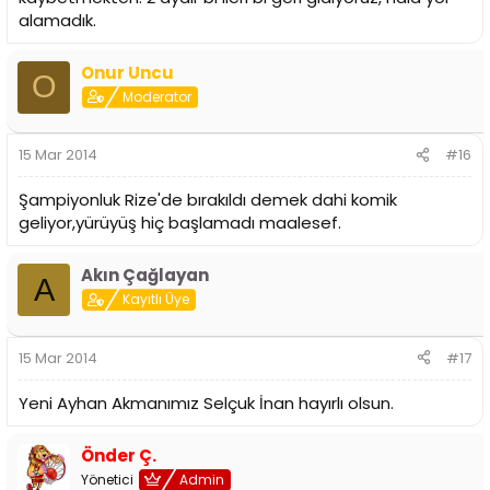
alamadık.
Onur Uncu
O
Moderator
15 Mar 2014
#16
Şampiyonluk Rize'de bırakıldı demek dahi komik
geliyor,yürüyüş hiç başlamadı maalesef.
Akın Çağlayan
A
Kayıtlı Üye
15 Mar 2014
#17
Yeni Ayhan Akmanımız Selçuk İnan hayırlı olsun.
Önder Ç.
Yönetici
Admin