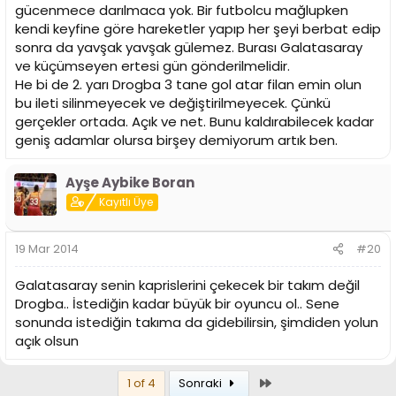
gücenmece darılmaca yok. Bir futbolcu mağlupken
kendi keyfine göre hareketler yapıp her şeyi berbat edip
sonra da yavşak yavşak gülemez. Burası Galatasaray
ve küçümseyen ertesi gün gönderilmelidir.
He bi de 2. yarı Drogba 3 tane gol atar filan emin olun
bu ileti silinmeyecek ve değiştirilmeyecek. Çünkü
gerçekler ortada. Açık ve net. Bunu kaldırabilecek kadar
geniş adamlar olursa birşey demiyorum artık ben.
Ayşe Aybike Boran
Kayıtlı Üye
19 Mar 2014
#20
Galatasaray senin kaprislerini çekecek bir takım değil
Drogba.. İstediğin kadar büyük bir oyuncu ol.. Sene
sonunda istediğin takıma da gidebilirsin, şimdiden yolun
açık olsun
Son
1 of 4
Sonraki