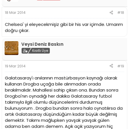
18 Mar 2014
#18
Chelsea' yi eleyecekmişiz gibi bir his var içimde. Umarım
doğru çıkar.
Veysi Deniz Baskın
Kısıtlı Üye
19 Mar 2014
#19
Galatasaray'ı anılarının mastürbasyon kaynağı olarak
kullanan Drogba uçağa bile alınmadan orada
bırakılmalıdır. Mahallesi sahip çıksın ona. Bundan sonra
Drogba'nın oynadığı her dakika Galatasaray futbol
takımıyla ilgili olumlu düşüncelerimi durdurmuş
bulunuyorum . Drogba bundan sonra hala oynatılırsa da
artık Galatasaray düşündüğüm kadar büyük değilmiş
demektir. Takımı mağlupken yavşak yavşak gülen
adama ben adam demem. Açık açık yazıyorum hiç