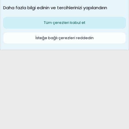
Son üye
Daha fazla bilgi edinin ve tercihlerinizi yapılandırın
Bize ulaşın
Şartlar ve kurallar
Gizlilik politikası
Çerezler
Yardım
Ana sayfa
R
Tüm çerezleri kabul et
S
S
Galatasaray Basketbol | GS Basket Taraftar Platformu
İsteğe bağlı çerezleri reddedin
®
Community platform by XenForo
© 2010-2026 XenForo Ltd.
XenForo Türkçe 🇹🇷 Destek Forumu –
XenWp.Com