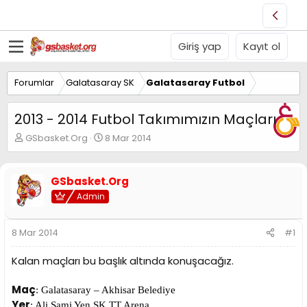
Giriş yap
Kayıt ol
Forumlar
Galatasaray SK
Galatasaray Futbol
2013 - 2014 Futbol Takımımızın Maçları
K
B
GSbasket.Org
8 Mar 2014
o
a
n
ş
u
l
GSbasket.Org
y
a
Admin
u
n
B
g
a
ı
8 Mar 2014
#1
ş
ç
l
t
Kalan maçları bu başlık altında konuşacağız.
a
a
t
r
a
i
Maç
: Galatasaray – Akhisar Belediye
n
h
Yer
: Ali Sami Yen SK TT Arena