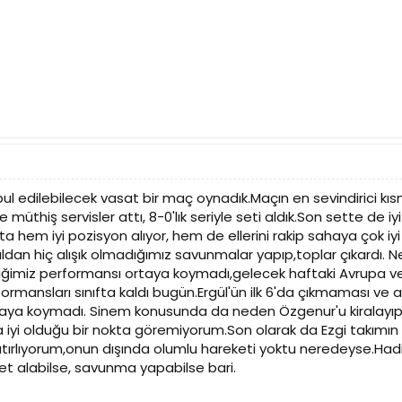
ul edilebilecek vasat bir maç oynadık.Maçın en sevindirici kısmı
 müthiş servisler attı, 8-0'lık seriyle seti aldık.Son sette de 
okta hem iyi pozisyon alıyor, hem de ellerini rakip sahaya çok 
ldan hiç alışık olmadığımız savunmalar yapıp,toplar çıkardı. 
ğimiz performansı ortaya koymadı,gelecek haftaki Avrupa ve
formansları sınıfta kaldı bugün.Ergül'ün ilk 6'da çıkmaması ve
taya koymadı. Sinem konusunda da neden Özgenur'u kiralayıp,
iyi olduğu bir nokta göremiyorum.Son olarak da Ezgi takımın e
atırlıyorum,onun dışında olumlu hareketi yoktu neredeyse.Ha
t alabilse, savunma yapabilse bari.