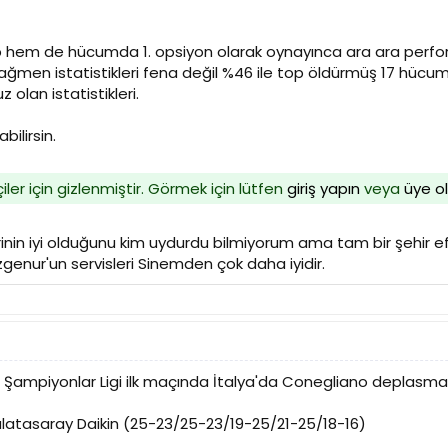
hem de hücumda 1. opsiyon olarak oynayınca ara ara perfor
men istatistikleri fena değil %46 ile top öldürmüş 17 hücum 
olan istatistikleri.
bilirsin.
iler için gizlenmiştir. Görmek için lütfen
giriş yapın
veya
üye o
erinin iyi olduğunu kim uydurdu bilmiyorum ama tam bir şehir 
Özgenur'un servisleri Sinemden çok daha iyidir.
Şampiyonlar Ligi ilk maçında İtalya'da Conegliano deplasman
atasaray Daikin (25-23/25-23/19-25/21-25/18-16)