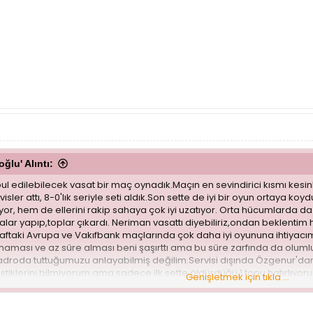
lu' Alıntı:
l edilebilecek vasat bir maç oynadık.Maçın en sevindirici kısmı kesinl
isler attı, 8-0'lık seriyle seti aldık.Son sette de iyi bir oyun ortaya ko
ıyor, hem de ellerini rakip sahaya çok iyi uzatıyor. Orta hücumlarda d
alar yapıp,toplar çıkardı. Neriman vasattı diyebiliriz,ondan beklent
taki Avrupa ve Vakıfbank maçlarında çok daha iyi oyununa ihtiyacımız
ıkmaması ve az süre alması beni şaşırttı ama bu süre zarfında da ol
kadroda tuttuğumuzu anlayabilmiş değilim.Servisi dışında Özgenur'da
tistiklerini bilmiyorum ama sadece ilk sette öldürdüğü 1 topu hatırlı
Genişletmek için tıkla ...
emiyoruz kendisinden ama en azından vasat üstü manşet alabilse, s