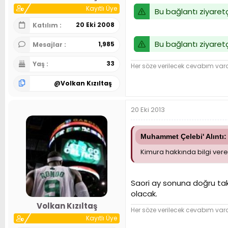
Kayıtlı Üye
Bu bağlantı ziyaretç
20 Eki 2008
Katılım
Bu bağlantı ziyaretç
1,985
Mesajlar
33
Yaş
Her söze verilecek cevabım var
@
Volkan Kızıltaş
20 Eki 2013
Muhammet Çelebi' Alıntı:
Kimura hakkında bilgi vere
Saori ay sonuna doğru tak
olacak.
Volkan Kızıltaş
Her söze verilecek cevabım var
Kayıtlı Üye