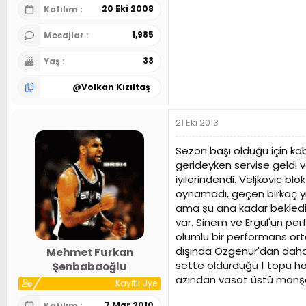
20 Eki 2008
Katılım
1,985
Mesajlar
33
Yaş
@
Volkan Kızıltaş
21 Eki 2013
Sezon başı olduğu için kab
gerideyken servise geldi ve
iyilerindendi. Veljkovic bl
oynamadı, geçen birkaç yı
ama şu ana kadar bekledi
var. Sinem ve Ergül'ün per
olumlu bir performans or
dışında Özgenur'dan daha 
Mehmet Furkan
sette öldürdüğü 1 topu h
Şenbabaoğlu
azından vasat üstü manşe
Kayıtlı Üye
7 Mar 2010
Katılım