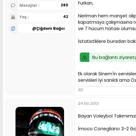
Furkan,
280
Mesajlar
Neriman hem manşet alıp 
42
Yaş
kapatmaya çalışmasına rağ
ve 7 hücum hatası olumsuz 
@
Çiğdem Bağcı
İstatistiklere buradan baka
Bu bağlantı ziyaretç
Ek olarak Sinem'in servisl
servisleri iyi sanıldı ama 
AD
24 Eki 2013
Bayan Voleybol Takımımız 
İmoco Conegliano 3-2 Gal