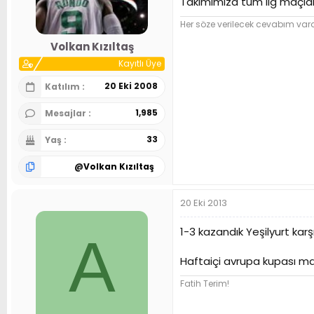
Takımımıza tüm lig maçlar
n
h
i
Her söze verilecek cevabım var
Volkan Kızıltaş
Kayıtlı Üye
20 Eki 2008
Katılım
1,985
Mesajlar
33
Yaş
@
Volkan Kızıltaş
20 Eki 2013
1-3 kazandık Yeşilyurt karş
A
Haftaiçi avrupa kupası maç
Fatih Terim!