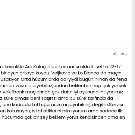
#6
 kesinlikle Aslı Kalaç'ın performansı oldu.3. sette 22-17
iyi bir oyun ortaya koydu. Veljkovic ve Lo Bianco da maçın
iyi uzatıyor. Orta hücumlarda da iyiydi bugün. Nihan da fena
Neriman vasattı diyebiliriz,ondan beklentim hep çok yüksek
 Vakıfbank maçlarında çok daha iyi oyununa ihtiyacımız
 az süre alması beni şaşırttı ama bu süre zarfında da
 onu kadroda tuttuğumuzu anlayabilmiş değilim.Servisi
n kötüsüydü, istatistiklerini bilmiyorum ama sadece ilk
di hücumda çok bir şey beklemiyoruz kendisinden ama en