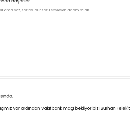
ında başarılar.
dır ama söz, söz müdür sözü söyleyen adam mıdır...
ısında.
ımız var ardından Vakıfbank maçı bekliyor bizi Burhan Felek't