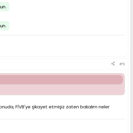
lun
.
lun
.
#5
onuda, FİVB'ye şikayet etmişiz zaten bakalım neler