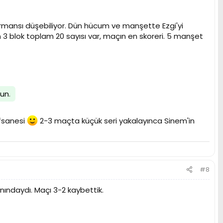
mansı düşebiliyor. Dün hücum ve manşette Ezgi'yi
3 blok toplam 20 sayısı var, maçın en skoreri. 5 manşet
lun
.
efsanesi
2-3 maçta küçük seri yakalayınca Sinem'in
#8
ındaydı. Maçı 3-2 kaybettik.