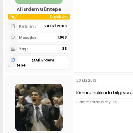
Ali Erdem Güntepe
Kayıtlı Üye
24 Eki 2008
Katılım
1,968
Mesajlar
33
Yaş
@
Ali Erdem
Güntepe
20 Eki 2013
Kimura hakkında bilgi vere
Galatasaray is my life.