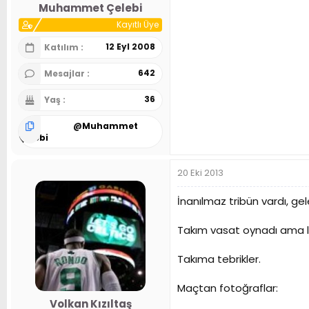
Muhammet Çelebi
Kayıtlı Üye
12 Eyl 2008
Katılım
642
Mesajlar
36
Yaş
@
Muhammet
Çelebi
20 Eki 2013
İnanılmaz tribün vardı, ge
Takım vasat oynadı ama ligi
Takıma tebrikler.
Maçtan fotoğraflar:
Volkan Kızıltaş