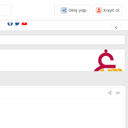
Giriş yap
Kayıt ol
#1