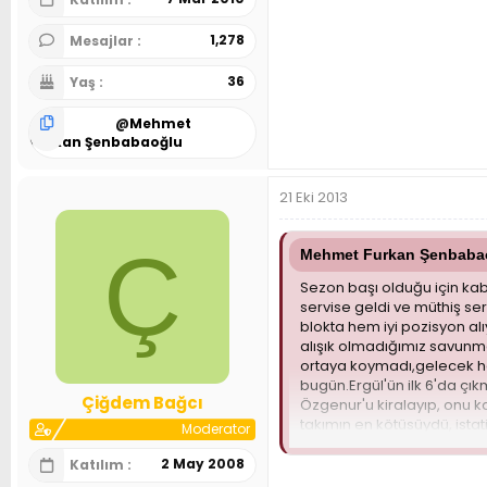
1,278
Mesajlar
36
Yaş
@
Mehmet
Furkan Şenbabaoğlu
21 Eki 2013
Ç
Mehmet Furkan Şenbabaoğ
Sezon başı olduğu için kabu
servise geldi ve müthiş serv
blokta hem iyi pozisyon al
alışık olmadığımız savunm
ortaya koymadı,gelecek haf
bugün.Ergül'ün ilk 6'da ç
Çiğdem Bağcı
Özgenur'u kiralayıp, onu 
takımın en kötüsüydü, ista
Moderator
hücumda çok bir şey bekl
2 May 2008
Katılım