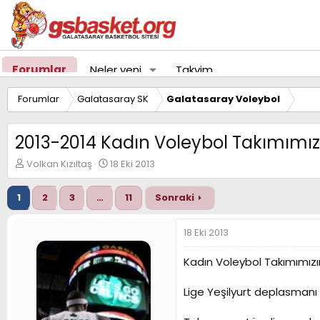
Forumlar
Neler yeni
Takvim
Forumlar
Galatasaray SK
Galatasaray Voleybol
2013-2014 Kadın Voleybol Takımımız
K
B
Volkan Kızıltaş
18 Eki 2013
o
a
n
ş
1
2
3
…
11
Sonraki
u
l
y
a
u
n
18 Eki 2013
B
g
a
ı
Kadın Voleybol Takımımızın
ş
ç
l
t
Lige Yeşilyurt deplasmanı
a
a
t
r
a
i