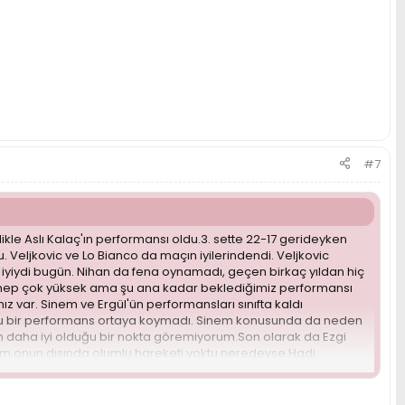
#7
ikle Aslı Kalaç'ın performansı oldu.3. sette 22-17 gerideyken
ydu. Veljkovic ve Lo Bianco da maçın iyilerindendi. Veljkovic
a iyiydi bugün. Nihan da fena oynamadı, geçen birkaç yıldan hiç
im hep çok yüksek ama şu ana kadar beklediğimiz performansı
 var. Sinem ve Ergül'ün performansları sınıfta kaldı
umlu bir performans ortaya koymadı. Sinem konusunda da neden
n daha iyi olduğu bir nokta göremiyorum.Son olarak da Ezgi
yorum,onun dışında olumlu hareketi yoktu neredeyse.Hadi
avunma yapabilse bari.