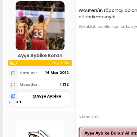
Wauters'ın röportajı dola
dillendirmeseydi
Sokaktaki canlılar için bir kap y
Ayşe Aybike Boran
Kayıtlı Üye
14 Mar 2012
Katılım
1,132
Mesajlar
@
Ayşe Aybike
Boran
5 May 2013
Ayşe Aybike Boran' Alıntı