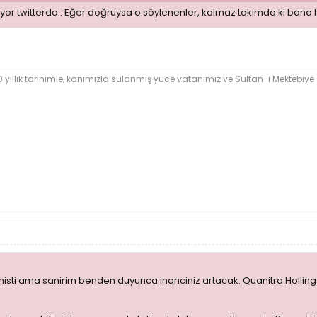
ıyor twitterda.. Eğer doğruysa o söylenenler, kalmaz takımda ki ban
ıllık tarihimle, kanımızla sulanmış yüce vatanımız ve Sultan-ı Mektebiy
misti ama sanirim benden duyunca inanciniz artacak. Quanitra Holling