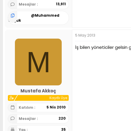
13,911
Mesajlar
@
Muhammed
Selçuk
5 May 2013
İş bilen yöneticiler gelsin ge
M
Mustafa Akkoç
Kayıtlı Üye
5 Nis 2010
Katılım
220
Mesajlar
35
Yaş