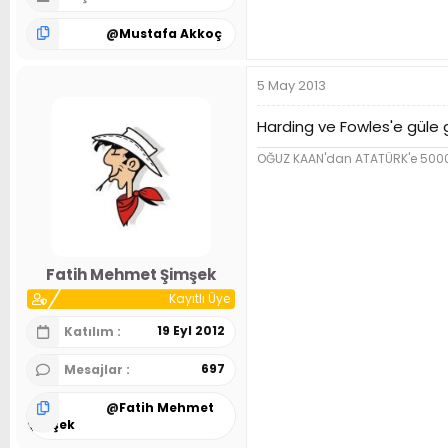
@
Mustafa Akkoç
5 May 2013
Harding ve Fowles'e güle g
OĞUZ KAAN'dan ATATÜRK'e 5000 y
Fatih Mehmet Şimşek
Kayıtlı Üye
19 Eyl 2012
Katılım
697
Mesajlar
@
Fatih Mehmet
Şimşek