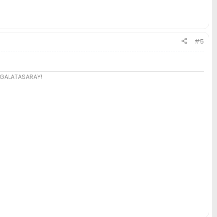
#5
e GALATASARAY!