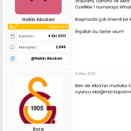
Wauters, Sancho ve Alba (1 
n
h
Özellikle 1 numaraya Whalen
i
Başımızda çok önemli bir k
Hakkı Abukan
Kayıtlı Üye
İhşallah bu Sefer olur!!!
4 Eki 2011
Katılım
2,685
Mesajlar
@
Hakkı Abukan
5 May 2013
Ben de Alba'nın mutlaka ta
oyuncu eksiğimizi kapatmal
Bora