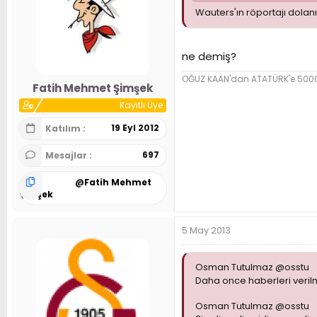
Wauters'ın röportajı dolan
ne demiş?
OĞUZ KAAN'dan ATATÜRK'e 5000 y
Fatih Mehmet Şimşek
Kayıtlı Üye
19 Eyl 2012
Katılım
697
Mesajlar
@
Fatih Mehmet
Şimşek
5 May 2013
Osman Tutulmaz @osstu
Daha once haberleri veril
Osman Tutulmaz @osstu