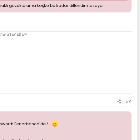
a haklı gözüktü ama keşke bu kadar dillendirmeseydi
e GALATASARAY!
#9
sworth Fenerbahce'de !...