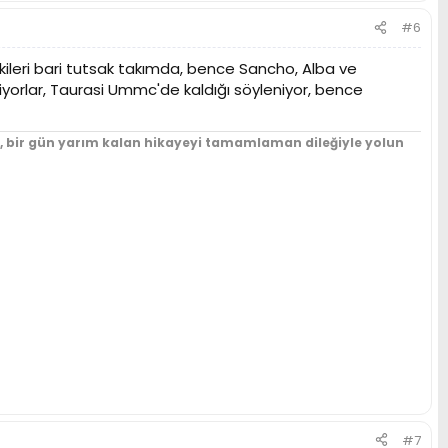
#6
ekileri bari tutsak takımda, bence Sancho, Alba ve
orlar, Taurasi Ummc'de kaldığı söyleniyor, bence
un, bir gün yarım kalan hikayeyi tamamlaman dileğiyle yolun
#7