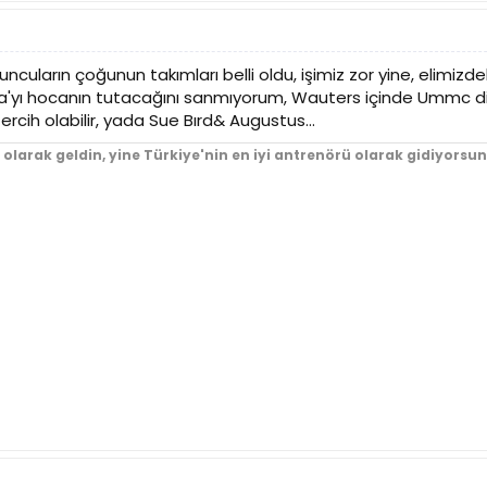
ncuların çoğunun takımları belli oldu, işimiz zor yine, elimizd
a'yı hocanın tutacağını sanmıyorum, Wauters içinde Ummc diy
tercih olabilir, yada Sue Bırd& Augustus...
ü olarak geldin, yine Türkiye'nin en iyi antrenörü olarak gidiyors