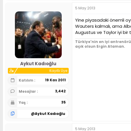
5 May 2013
Yine piyasadaki önemli oyu
Wauters kalmalı, ama Alb
Augustus ve Taylor iyi bir 
Türkiye'nin en iyi antrenör
açık olsun Ergin Ataman.
Aykut Kadıoğlu
Kayıtlı Üye
19 Kas 2011
Katılım
3,442
Mesajlar
35
Yaş
@
Aykut Kadıoğlu
5 May 2013