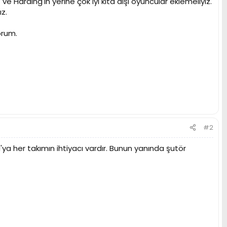
ve Harding'in yerine çok iyi kıta dışı oyuncular eklemeliyiz.
ız.
orum.
#2
ya her takımın ihtiyacı vardır. Bunun yanında şutör