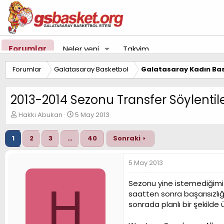
Forumlar
Neler yeni
Takvim
Forumlar
Galatasaray Basketbol
Galatasaray Kadın Bas
2013-2014 Sezonu Transfer Söylentile
K
B
Hakkı Abukan
5 May 2013
o
a
n
ş
1
2
3
…
40
Sonraki
u
l
y
a
u
n
5 May 2013
B
g
a
ı
Sezonu yine istemediğimiz
H
ş
ç
saatten sonra başarısızlığ
l
t
sonrada planlı bir şekilde
a
a
t
r
a
i