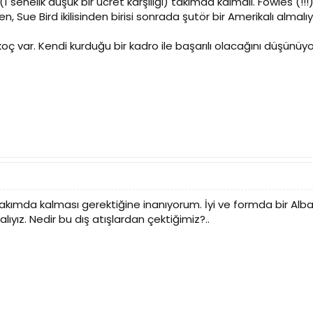
senelik düşük bir ücret karşılığı) takımda kalmalı. Fowles (!!!) 
, Sue Bird ikilisinden birisi sonrada şutör bir Amerikalı almalıy
oç var. Kendi kurduğu bir kadro ile başarılı olacağını düşünüy
kımda kalması gerektiğine inanıyorum. İyi ve formda bir Alba'
ıyız. Nedir bu dış atışlardan çektiğimiz?..