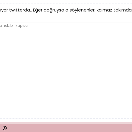
nıyor twitterda.. Eğer doğruysa o söylenenler, kalmaz takımd
emek, bir kap su...
: