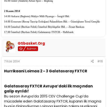
16.00 İzmir (Atatürk) Arkas Spor – Beşiktaş
2 Kasım 2014
14.00 Ankara (Başkent) Maliye Milli Piyango – İnegöl Bld.
14.00 Erzurum (Recep Tayyip Erdoğan) Palandöken Bld. – Gümüşhane Torul Gençlik
14.00 İstanbul (Burhan Felek) İstanbul Büyükşehir Bld. – Ziraat Bankası
17.00 İstanbul (Burhan Felek) Galatasaray FXTCR – Halkbank
GSbasket.Org
Admin
7 Kas 2014
#16
Hurrikaani Loimaa 2 - 3 Galatasaray FXTCR
Galatasaray FXTCR Avrupa’daki ilk maçından
galip ayrıldı!
Bu sezon Avrupa’da 2015 CEV Challenge Cup’da
mücadele eden Galatasaray FXTCR, kupanın ilk maçına
bugün Finlandiya’nın Loimaa kentinin takımı Hurrikaani