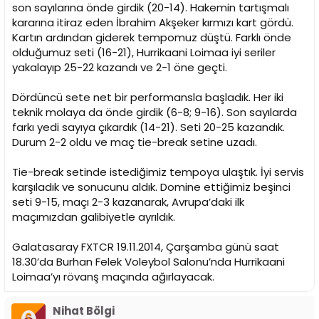
son sayılarına önde girdik (20-14). Hakemin tartışmalı
kararına itiraz eden İbrahim Akşeker kırmızı kart gördü.
Kartın ardından giderek tempomuz düştü. Farklı önde
olduğumuz seti (16-21), Hurrikaani Loimaa iyi seriler
yakalayıp 25-22 kazandı ve 2-1 öne geçti.
Dördüncü sete net bir performansla başladık. Her iki
teknik molaya da önde girdik (6-8; 9-16). Son sayılarda
farkı yedi sayıya çıkardık (14-21). Seti 20-25 kazandık.
Durum 2-2 oldu ve maç tie-break setine uzadı.
Tie-break setinde istediğimiz tempoya ulaştık. İyi servis
karşıladık ve sonucunu aldık. Domine ettiğimiz beşinci
seti 9-15, maçı 2-3 kazanarak, Avrupa’daki ilk
maçımızdan galibiyetle ayrıldık.
Galatasaray FXTCR 19.11.2014, Çarşamba günü saat
18.30’da Burhan Felek Voleybol Salonu’nda Hurrikaani
Loimaa’yı rövanş maçında ağırlayacak.
Nihat Bölgi