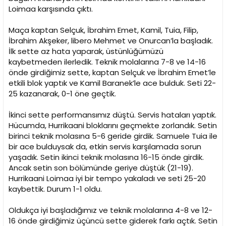
Loimaa karşısında çıktı.
Maça kaptan Selçuk, İbrahim Emet, Kamil, Tuia, Filip,
İbrahim Akşeker, libero Mehmet ve Onurcan’la başladık.
İlk sette az hata yaparak, üstünlüğümüzü
kaybetmeden ilerledik. Teknik molalarına 7-8 ve 14-16
önde girdiğimiz sette, kaptan Selçuk ve İbrahim Emet’le
etkili blok yaptık ve Kamil Baranek’le ace bulduk. Seti 22-
25 kazanarak, 0-1 öne geçtik.
İkinci sette performansımız düştü. Servis hataları yaptık.
Hücumda, Hurrikaani bloklarını geçmekte zorlandık. Setin
birinci teknik molasına 5-6 geride girdik. Samuele Tuia ile
bir ace bulduysak da, etkin servis karşılamada sorun
yaşadık. Setin ikinci teknik molasına 16-15 önde girdik.
Ancak setin son bölümünde geriye düştük (21-19).
Hurrikaani Loimaa iyi bir tempo yakaladı ve seti 25-20
kaybettik. Durum 1-1 oldu.
Oldukça iyi başladığımız ve teknik molalarına 4-8 ve 12-
16 önde girdiğimiz üçüncü sette giderek farkı açtık. Setin