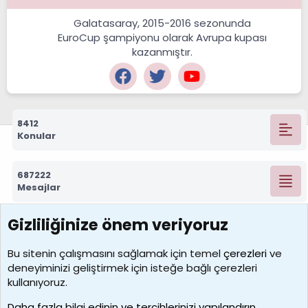
Galatasaray, 2015-2016 sezonunda
EuroCup şampiyonu olarak Avrupa kupası
kazanmıştır.
8412
Konular
687222
Mesajlar
Gizliliğinize önem veriyoruz
7388
Kullanıcılar
Bu sitenin çalışmasını sağlamak için temel
çerezleri
ve
deneyiminizi geliştirmek için isteğe bağlı çerezleri
borabekirogluu
kullanıyoruz.
Son üye
Daha fazla bilgi edinin ve tercihlerinizi yapılandırın