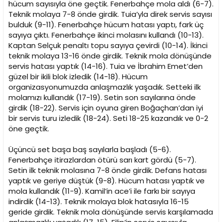
hücum sayısıyla öne geçtik. Fenerbahçe mola aldı (6-7).
Teknik molaya 7-8 önde girdik. Tuia’yla direk servis sayısı
bulduk (9-11). Fenerbahçe hücum hatası yaptı, fark üç
sayıya çıktı. Fenerbahçe ikinci molasını kullandı (10-13).
Kaptan Selçuk penaltı topu sayıya çevirdi (10-14). İkinci
teknik molaya 13-16 önde girdik. Teknik mola dönüşünde
servis hatası yaptık (14-16). Tuia ve İbrahim Emet’den
güzel bir ikili blok izledik (14-18). Hücum
organizasyonumuzda anlaşmazlık yaşadık. Setteki ilk
molamızı kullandık (17-19). Setin son sayılarına önde
girdik (18-22). Servis için oyuna giren Boğaçhan’dan iyi
bir servis turu izledik (18-24). Seti 18-25 kazandık ve 0-2
öne geçtik.
Üçüncü set başa baş sayılarla başladı (5-6).
Fenerbahçe itirazlardan ötürü sarı kart gördü (5-7).
Setin ilk teknik molasına 7-8 önde girdik. Defans hatası
yaptık ve geriye düştük (9-8). Hücum hatası yaptık ve
mola kullandık (11-9). Kamil’in ace’i ile farkı bir sayıya
indirdik (14-13). Teknik molaya blok hatasıyla 16-15
geride girdik. Teknik mola dönüşünde servis karşılamada