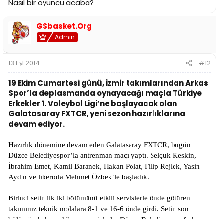
Nasıl bir oyuncu acaba?
GSbasket.Org
Admin
13 Eyl 2014
#12
19 Ekim Cumartesi günü, İzmir takımlarından Arkas
Spor’la deplasmanda oynayacağı maçla Türkiye
Erkekler 1. Voleybol Ligi’ne başlayacak olan
Galatasaray FXTCR, yeni sezon hazırlıklarına
devam ediyor.
Hazırlık dönemine devam eden Galatasaray FXTCR, bugün
Düzce Belediyespor’la antrenman maçı yaptı. Selçuk Keskin,
İbrahim Emet, Kamil Baranek, Hakan Polat, Filip Rejlek, Yasin
Aydın ve liberoda Mehmet Özbek’le başladık.
Birinci setin ilk iki bölümünü etkili servislerle önde götüren
takımımz teknik molalara 8-1 ve 16-6 önde girdi. Setin son