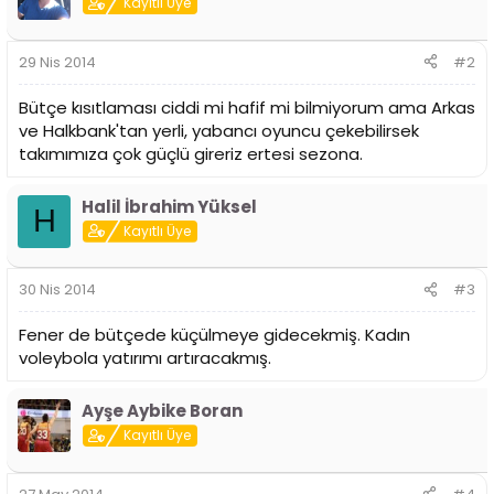
Kayıtlı Üye
i
29 Nis 2014
#2
Bütçe kısıtlaması ciddi mi hafif mi bilmiyorum ama Arkas
ve Halkbank'tan yerli, yabancı oyuncu çekebilirsek
takımımıza çok güçlü gireriz ertesi sezona.
Halil İbrahim Yüksel
H
Kayıtlı Üye
30 Nis 2014
#3
Fener de bütçede küçülmeye gidecekmiş. Kadın
voleybola yatırımı artıracakmış.
Ayşe Aybike Boran
Kayıtlı Üye