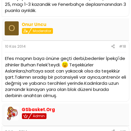
25, maçı 1-3 kazandık ve Fenerbahçe deplasmanından 3
puanla ayrıldık.
Onur Uncu
O
Moderator
10 Kas 2014
#18
Efes maçının baya önüne geçti derbi,bedenler İpekçi'de
zihinler Burhan Felek'teydi.
Teşekkürler
Aslanlara,haftaya saat can yakacak olsa da teşekkür
şart.Takımın sıradışı bir potansiyeli var ayrıca,antrenör eli
değmiş ve yabancı tercihleri yerinde.Kadınlarda uzun
zamandır kanayan yara olan blok düzeni burada
derbinin anahtarı olmuş.
GSbasket.Org
Admin