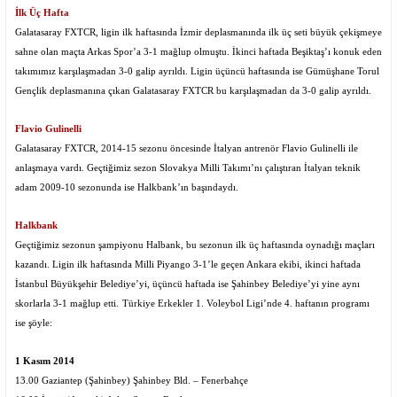
İlk Üç Hafta
Galatasaray FXTCR, ligin ilk haftasında İzmir deplasmanında ilk üç seti büyük çekişmeye
sahne olan maçta Arkas Spor’a 3-1 mağlup olmuştu. İkinci haftada Beşiktaş’ı konuk eden
takımımız karşılaşmadan 3-0 galip ayrıldı. Ligin üçüncü haftasında ise Gümüşhane Torul
Gençlik deplasmanına çıkan Galatasaray FXTCR bu karşılaşmadan da 3-0 galip ayrıldı.
Flavio Gulinelli
Galatasaray FXTCR, 2014-15 sezonu öncesinde İtalyan antrenör Flavio Gulinelli ile
anlaşmaya vardı. Geçtiğimiz sezon Slovakya Milli Takımı’nı çalıştıran İtalyan teknik
adam 2009-10 sezonunda ise Halkbank’ın başındaydı.
Halkbank
Geçtiğimiz sezonun şampiyonu Halbank, bu sezonun ilk üç haftasında oynadığı maçları
kazandı. Ligin ilk haftasında Milli Piyango 3-1’le geçen Ankara ekibi, ikinci haftada
İstanbul Büyükşehir Belediye’yi, üçüncü haftada ise Şahinbey Belediye’yi yine aynı
skorlarla 3-1 mağlup etti.
Türkiye Erkekler 1. Voleybol Ligi’nde 4. haftanın programı
ise şöyle:
1 Kasım 2014
13.00 Gaziantep (Şahinbey) Şahinbey Bld. – Fenerbahçe