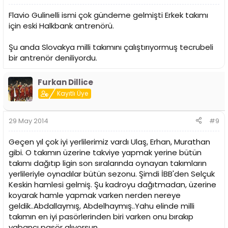
Flavio Gulinelli ismi çok gündeme gelmişti Erkek takımı
için eski Halkbank antrenörü.
Şu anda Slovakya milli takımını çalıştırıyormuş tecrubeli
bir antrenör deniliyordu.
Furkan Dillice
Kayıtlı Üye
29 May 2014
#9
Geçen yıl çok iyi yerlilerimiz vardı Ulaş, Erhan, Murathan
gibi. O takımın üzerine takviye yapmak yerine bütün
takımı dağıtıp ligin son sıralarında oynayan takımların
yerlileriyle oynadılar bütün sezonu. Şimdi İBB'den Selçuk
Keskin hamlesi gelmiş. Şu kadroyu dağıtmadan, üzerine
koyarak hamle yapmak varken nerden nereye
geldik..Abdallaymış, Abdelhaymış..Yahu elinde milli
takımın en iyi pasörlerinden biri varken onu bırakıp
yabancı pasör alıyorsun..