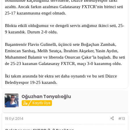
bölümünde kaçırdığımız servislerle, Düzce Belediyespor farkı
azalttı. Ancak farkın azalması Galatasaray FXTCR’nin birinci seti
25-17 kazanmasına engel olmadı.
Blokta etkili olduğumuz ve dengeli servis attığımız ikinci seti, 25-
9 kazandık. Durum 2-0 oldu.
Başantrenör Flavio Gulinelli, üçüncü sete Boğaçhan Zambak,
Emincan Sarıbaş, Melih Sıratça, İbrahim Akşeker, Yasin Aydın,
Muhammed Balamir ve liberoda Onurcan Çakır’la başladı. Bu seti
de 25-23 kazanan Galatasaray FXTCR, maçı 3-0 kazanmış oldu.
İki takım arasında bir ektra set daha oynandı ve bu seti Düzce
Belediyespor 19-25 kazandı.
Oğuzhan Tonyalıoğlu
Kayıtlı Üye
19 Eyl 2014
#13