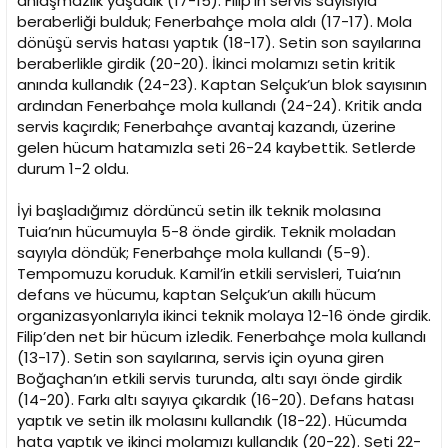
anlaşmazlık yaşadık (17-15). Filip’in servis sayısıyla
beraberliği bulduk; Fenerbahçe mola aldı (17-17). Mola
dönüşü servis hatası yaptık (18-17). Setin son sayılarına
beraberlikle girdik (20-20). İkinci molamızı setin kritik
anında kullandık (24-23). Kaptan Selçuk’un blok sayısının
ardından Fenerbahçe mola kullandı (24-24). Kritik anda
servis kaçırdık; Fenerbahçe avantaj kazandı, üzerine
gelen hücum hatamızla seti 26-24 kaybettik. Setlerde
durum 1-2 oldu.
İyi başladığımız dördüncü setin ilk teknik molasına
Tuia’nın hücumuyla 5-8 önde girdik. Teknik moladan
sayıyla döndük; Fenerbahçe mola kullandı (5-9).
Tempomuzu koruduk. Kamil’in etkili servisleri, Tuia’nın
defans ve hücumu, kaptan Selçuk’un akıllı hücum
organizasyonlarıyla ikinci teknik molaya 12-16 önde girdik.
Filip’den net bir hücum izledik. Fenerbahçe mola kullandı
(13-17). Setin son sayılarına, servis için oyuna giren
Boğaçhan’ın etkili servis turunda, altı sayı önde girdik
(14-20). Farkı altı sayıya çıkardık (16-20). Defans hatası
yaptık ve setin ilk molasını kullandık (18-22). Hücumda
hata yaptık ve ikinci molamızı kullandık (20-22). Seti 22-