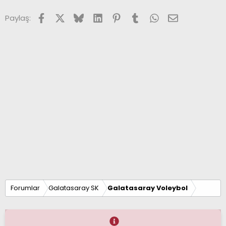
Facebook
X (Twitter)
Bluesky
LinkedIn
Pinterest
Tumblr
WhatsApp
E-posta
Paylaş:
Forumlar
Galatasaray SK
Galatasaray Voleybol