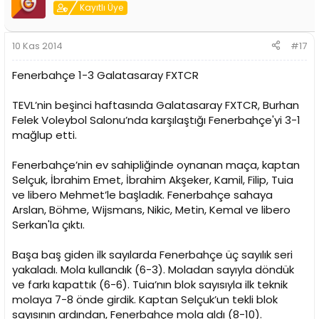
Kayıtlı Üye
10 Kas 2014
#17
Fenerbahçe 1-3 Galatasaray FXTCR
TEVL’nin beşinci haftasında Galatasaray FXTCR, Burhan
Felek Voleybol Salonu’nda karşılaştığı Fenerbahçe'yi 3-1
mağlup etti.
Fenerbahçe’nin ev sahipliğinde oynanan maça, kaptan
Selçuk, İbrahim Emet, İbrahim Akşeker, Kamil, Filip, Tuia
ve libero Mehmet’le başladık. Fenerbahçe sahaya
Arslan, Böhme, Wijsmans, Nikic, Metin, Kemal ve libero
Serkan'la çıktı.
Başa baş giden ilk sayılarda Fenerbahçe üç sayılık seri
yakaladı. Mola kullandık (6-3). Moladan sayıyla döndük
ve farkı kapattık (6-6). Tuia’nın blok sayısıyla ilk teknik
molaya 7-8 önde girdik. Kaptan Selçuk’un tekli blok
sayısının ardından, Fenerbahçe mola aldı (8-10).