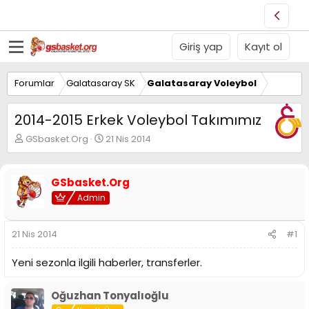
Giriş yap
Kayıt ol
Forumlar
Galatasaray SK
Galatasaray Voleybol
2014-2015 Erkek Voleybol Takımımız
K
B
GSbasket.Org
21 Nis 2014
o
a
n
ş
u
l
GSbasket.Org
y
a
Admin
u
n
B
g
a
ı
21 Nis 2014
#1
ş
ç
l
t
Yeni sezonla ilgili haberler, transferler.
a
a
t
r
a
i
Oğuzhan Tonyalıoğlu
n
h