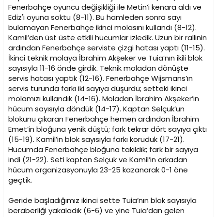
Fenerbahçe oyuncu değişikliği ile Metin’i kenara aldı ve
Ediz'i oyuna soktu (8-11). Bu hamleden sonra sayı
bulamayan Fenerbahçe ikinci molasını kullandı (8-12).
Kamil’den üst üste etkili hücumlar izledik. Uzun bir rallinin
ardından Fenerbahçe serviste çizgi hatası yaptı (11-15).
İkinci teknik molaya İbrahim Akşeker ve Tuia’nın ikili blok
sayısıyla 11-16 önde girdik. Teknik moladan dönüşte
servis hatası yaptık (12-16). Fenerbahçe Wijsmans’ın
servis turunda farkı iki sayıya düşürdü; setteki ikinci
molamızı kullandık (14-16). Moladan İbrahim Akşeker’in
hücum sayısıyla döndük (14-17). Kaptan Selçuk’un
blokunu çıkaran Fenerbahçe hemen ardından İbrahim
Emet’in bloğuna yenik düştü; fark tekrar dört sayıya çıktı
(15-19). Kamil’in blok sayısıyla farkı koruduk (17-21).
Hücumda Fenerbahçe bloğuna takıldık; fark bir sayıya
indi (21-22). Seti kaptan Selçuk ve Kamil’in arkadan
hücum organizasyonuyla 23-25 kazanarak 0-1 öne
geçtik.
Geride başladığımız ikinci sette Tuia’nın blok sayısıyla
beraberliği yakaladık (6-6) ve yine Tuia’dan gelen