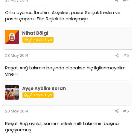
27 May 2014
#4
Orta oyuncu İbrahim Akşeker, pasör Selçuk Keskin ve
pasör çaprazı Filip Rejlek ile anlaşmışız..
Nihat Bölgi
Kayıtlı Üye
28 May 2014
#5
Reşat Arığ takımın başında olacaksa hiç ilgilenmeyelim
yine !!
Ayşe Aybike Boran
Kayıtlı Üye
28 May 2014
#6
Reşat Arığ ayrıldı, sanırım erkek milli takımının başına
geçiyormuş