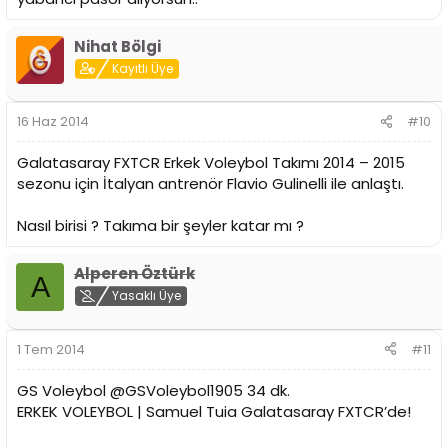
Nihat Bölgi
Kayıtlı Üye
16 Haz 2014
#10
Galatasaray FXTCR Erkek Voleybol Takımı 2014 – 2015
sezonu için İtalyan antrenör Flavio Gulinelli ile anlaştı.
Nasıl birisi ? Takıma bir şeyler katar mı ?
Alperen Öztürk
A
Yasaklı Üye
1 Tem 2014
#11
GS Voleybol ‏@GSVoleybol1905 34 dk.
ERKEK VOLEYBOL | Samuel Tuia Galatasaray FXTCR’de!