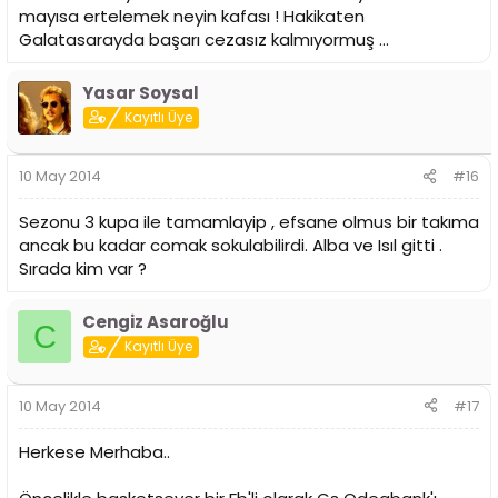
mayısa ertelemek neyin kafası ! Hakikaten
Galatasarayda başarı cezasız kalmıyormuş ...
Yasar Soysal
Kayıtlı Üye
10 May 2014
#16
Sezonu 3 kupa ile tamamlayip , efsane olmus bir takıma
ancak bu kadar comak sokulabilirdi. Alba ve Isıl gitti .
Sırada kim var ?
Cengiz Asaroğlu
C
Kayıtlı Üye
10 May 2014
#17
Herkese Merhaba..