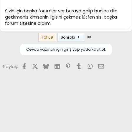
yapısıyla ilgili yorumlar yapmak isterim.
Sizin için başka forumlar var buraya gelip bunları dile
getirmeniz kimsenin ilgisini çekmez lütfen sizi başka
forum sitesine alalım.
Son
1 of 69
Sonraki
Cevap yazmak için giriş yap yada kayıt ol.
Facebook
X (Twitter)
Bluesky
LinkedIn
Pinterest
Tumblr
WhatsApp
E-posta
Paylaş: