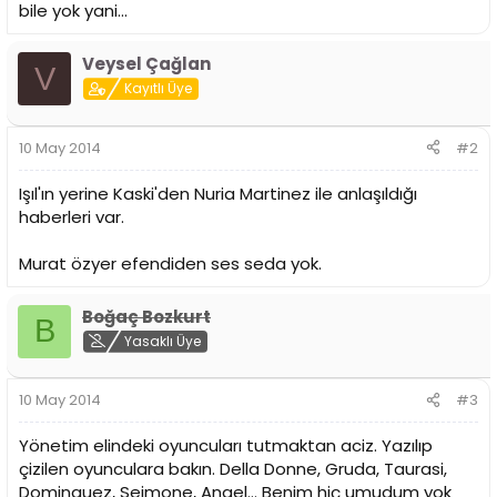
bile yok yani...
Veysel Çağlan
V
Kayıtlı Üye
10 May 2014
#2
Işıl'ın yerine Kaski'den Nuria Martinez ile anlaşıldığı
haberleri var.
Murat özyer efendiden ses seda yok.
Boğaç Bozkurt
B
Yasaklı Üye
10 May 2014
#3
Yönetim elindeki oyuncuları tutmaktan aciz. Yazılıp
çizilen oyunculara bakın. Della Donne, Gruda, Taurasi,
Dominguez, Seimone, Angel... Benim hiç umudum yok