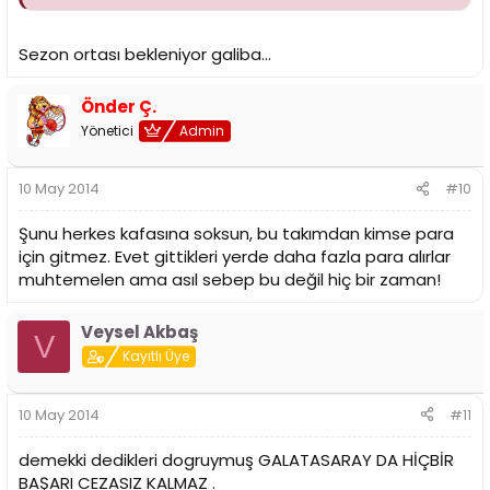
Sezon ortası bekleniyor galiba...
Önder Ç.
Yönetici
Admin
10 May 2014
#10
Şunu herkes kafasına soksun, bu takımdan kimse para
için gitmez. Evet gittikleri yerde daha fazla para alırlar
muhtemelen ama asıl sebep bu değil hiç bir zaman!
Veysel Akbaş
V
Kayıtlı Üye
10 May 2014
#11
demekki dedikleri dogruymuş GALATASARAY DA HİÇBİR
BAŞARI CEZASIZ KALMAZ .