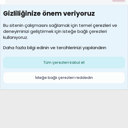
Gizliliğinize önem veriyoruz
7390
Kullanıcılar
Bu sitenin çalışmasını sağlamak için temel
çerezleri
ve
deneyiminizi geliştirmek için isteğe bağlı çerezleri
MosesBrownHayranı
kullanıyoruz.
Son üye
Daha fazla bilgi edinin ve tercihlerinizi yapılandırın
Bize ulaşın
Şartlar ve kurallar
Gizlilik politikası
Çerezler
Yardım
Ana sayfa
R
Tüm çerezleri kabul et
S
S
Galatasaray Basketbol | GS Basket Taraftar Platformu
İsteğe bağlı çerezleri reddedin
®
Community platform by XenForo
© 2010-2026 XenForo Ltd.
XenForo Türkçe 🇹🇷 Destek Forumu –
XenWp.Com