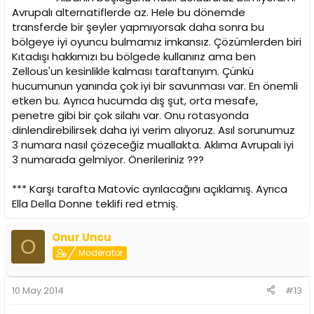
Avrupalı alternatiflerde az. Hele bu dönemde
transferde bir şeyler yapmıyorsak daha sonra bu
bölgeye iyi oyuncu bulmamız imkansız. Çözümlerden biri
Kıtadışı hakkımızı bu bölgede kullanırız ama ben
Zellous'un kesinlikle kalması taraftarıyım. Çünkü
hucumunun yanında çok iyi bir savunması var. En önemli
etken bu. Ayrıca hucumda dış şut, orta mesafe,
penetre gibi bir çok silahı var. Onu rotasyonda
dinlendirebilirsek daha iyi verim alıyoruz. Asıl sorunumuz
3 numara nasıl çözeceğiz muallakta. Aklıma Avrupalı iyi
3 numarada gelmiyor. Önerileriniz ???
*** Karşı tarafta Matovic ayrılacağını açıklamış. Ayrıca
Ella Della Donne teklifi red etmiş.
Onur Uncu
O
Moderator
10 May 2014
#13