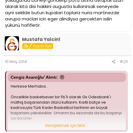
yoklugunda boneyi gonderip pota altina avrupali uzun
alarak kita disi hakkini augustla kullanirsak seneyede
ayni sekilde butun kupalari toplariz nuria martinezde
avrupa maclari icin eger alindiysa gercekten isilin
yükünü hafifletir.
Mustafa Yalcin1
Kayıtlı Üye
10 May 2014
#20
Cengiz Asaroğlu' Alıntı:
Herkese Merhaba..
Öncelikle basketsever bir Fb'li olarak Gs Odeabank'ı
müthiş başarısından ötürü kutlarım. Kısıtlı bütçe ve
kadrosuyla Türk Kadın Basketbol tarihinin en büyük
başarısını yakaladılar. Umarım bu sezonda da bu başarıyı
sürdürürler.
Genişletmek için tıkla ...
İzniniz olursa bende daha çok Fb transferleri ve kadro