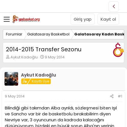
Giriş yap
Kayıt ol
Forumlar
Galatasaray Basketbol
Galatasaray Kadın Baske
2014-2015 Transfer Sezonu
K
B
Aykut Kadıoğlu
9 May 2014
o
a
n
ş
u
l
Aykut Kadıoğlu
y
a
Kayıtlı Üye
u
n
B
g
a
ı
9 May 2014
#1
ş
ç
l
t
Bilindiği gibi takımdan Alba ayrıldı, sözleşmesi biten Işıl
a
a
t
r
ve Sancho var bir de basketbolu bırakabilirim diyen
a
i
Nevriye var, 3 oyuncunun da kadroda kalacağını
n
h
düşünüyorum, bizdeki en büyük sorun Alba'nın yerinin