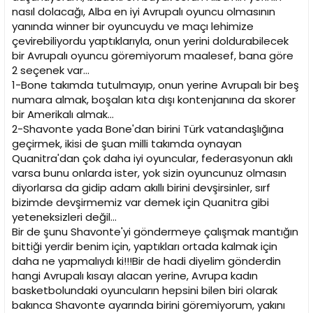
i
nasıl dolacağı, Alba en iyi Avrupalı oyuncu olmasının
yanında winner bir oyuncuydu ve maçı lehimize
çevirebiliyordu yaptıklarıyla, onun yerini doldurabilecek
bir Avrupalı oyuncu göremiyorum maalesef, bana göre
2 seçenek var...
1-Bone takımda tutulmayıp, onun yerine Avrupalı bir beş
numara almak, boşalan kıta dışı kontenjanına da skorer
bir Amerikalı almak...
2-Shavonte yada Bone'dan birini Türk vatandaşlığına
geçirmek, ikisi de şuan milli takımda oynayan
Quanitra'dan çok daha iyi oyuncular, federasyonun aklı
varsa bunu onlarda ister, yok sizin oyuncunuz olmasın
diyorlarsa da gidip adam akıllı birini devşirsinler, sırf
bizimde devşirmemiz var demek için Quanitra gibi
yeteneksizleri değil...
Bir de şunu Shavonte'yi göndermeye çalışmak mantığın
bittiği yerdir benim için, yaptıkları ortada kalmak için
daha ne yapmalıydı ki!!!Bir de hadi diyelim gönderdin
hangi Avrupalı kısayı alacan yerine, Avrupa kadın
basketbolundaki oyuncuların hepsini bilen biri olarak
bakınca Shavonte ayarında birini göremiyorum, yakını