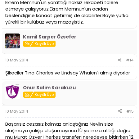
Ekrem Memnun'un yarattığı haksız rekabeti tolere
etmeye çalışıyoruz.Ekrem Memnun'un acıdan
beslendiğine kanaat getirmiş de olabilirler.Böyle yufka
yürekli bir kulübüz veya mazoşistiz.
Kamil Sarper Özsefer
Kayıtlı Üye
10 May 2014
#14
Şikeciler Tina Charles ve Lindsay Whalen'ı almış diyorlar
Onur Salim Karakuzu
Kayıtlı Üye
10 May 2014
#15
Başarısız cezasız kalmaz anlaştığınız Nevlin size
ulaşmaya çalışıp ulaşamayınca İÜ ye imza attığı doğru
mu Murat Özyer ! herkes transferi neredeyse bitirirken 12