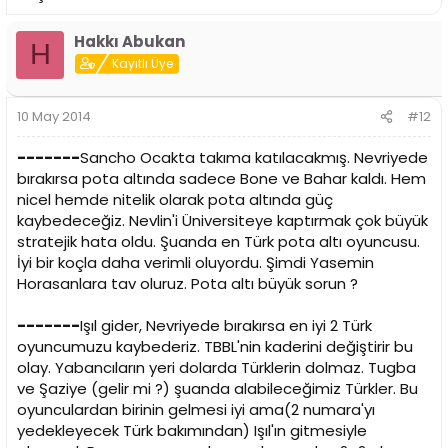
Hakkı Abukan
H
Kayıtlı Üye
10 May 2014
#12
-------
Sancho Ocakta takıma katılacakmış. Nevriyede
bırakırsa pota altında sadece Bone ve Bahar kaldı. Hem
nicel hemde nitelik olarak pota altında güç
kaybedeceğiz. Nevlin'i Üniversiteye kaptırmak çok büyük
stratejik hata oldu. Şuanda en Türk pota altı oyuncusu.
İyi bir koçla daha verimli oluyordu. Şimdi Yasemin
Horasanlara tav oluruz. Pota altı büyük sorun ?
-------
Işıl gider, Nevriyede bırakırsa en iyi 2 Türk
oyuncumuzu kaybederiz. TBBL'nin kaderini değiştirir bu
olay. Yabancıların yeri dolarda Türklerin dolmaz. Tugba
ve Şaziye (gelir mi ?) şuanda alabileceğimiz Türkler. Bu
oyunculardan birinin gelmesi iyi ama(2 numara'yı
yedekleyecek Türk bakımından) Işıl'ın gitmesiyle