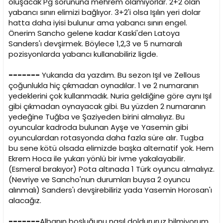
oluşacak Pg sorununa mehrem olamıyorlar. 2+2 olan
yabancı sınırı elimizi bağlıyor. 3+2'i olsa Işılın yeri dolar
hatta daha iyisi bulunur ama yabancı sınırı engel.
Önerim Sancho gelene kadar Kaski'den Latoya
Sanders'ı devşirmek. Böylece 1,2,3 ve 5 numaralı
pozisyonlarda yabancı kullanabiliriz ligde.
-------
Yukarıda da yazdım. Bu sezon Işıl ve Zellous
çoğunlukla hiç çıkmadan oynadılar. 1 ve 2 numaranın
yedeklerini çok kullanmadık. Nuria geldiğine göre aynı Işıl
gibi çıkmadan oynayacak gibi. Bu yüzden 2 numaranın
yedeğine Tuğba ve Şaziyeden birini almalıyız. Bu
oyuncular kadroda bulunan Ayşe ve Yasemin gibi
oyunculardan rotasyonda daha fazla süre alır. Tugba
bu sene kötü olsada elimizde başka alternatif yok. Hem
Ekrem Hoca ile yukarı yönlü bir ivme yakalayabilir.
(Esmeral bırakıyor) Pota altınada 1 Türk oyuncu almalıyız.
(Nevriye ve Sancho'nun durumları buysa 2 oyuncu
alınmalı) Sanders'ı devşirebiliriz yada Yasemin Horosan'ı
alacağız.
-------
Albanın boşluğunu nasıl doldururuz bilmiyorum.