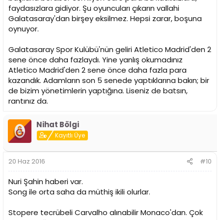
faydasızlara gidiyor. Şu oyuncuları çıkarın vallahi
Galatasaray'dan birşey eksilmez. Hepsi zarar, boşuna
oynuyor.
Galatasaray Spor Kulübü'nün geliri Atletico Madrid'den 2
sene önce daha fazlaydı. Yine yanlış okumadınız
Atletico Madrid'den 2 sene önce daha fazla para
kazandık. Adamların son 5 senede yaptıklarına bakın; bir
de bizim yönetimlerin yaptığına. Liseniz de batsın,
rantınız da.
Nihat Bölgi
Kayıtlı Üye
20 Haz 2016
#10
Nuri Şahin haberi var.
Song ile orta saha da müthiş ikili olurlar.
Stopere tecrübeli Carvalho alınabilir Monaco'dan. Çok