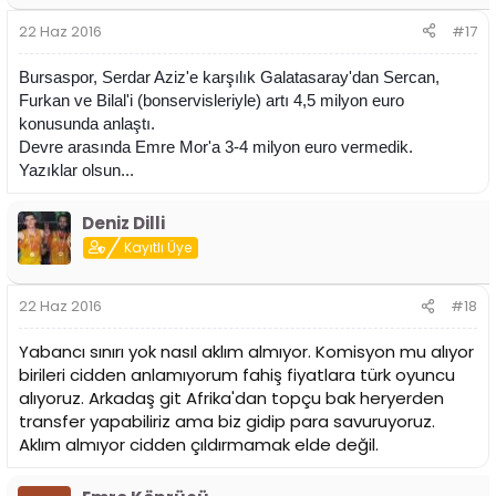
22 Haz 2016
#17
Bursaspor, Serdar Aziz'e karşılık Galatasaray'dan Sercan,
Furkan ve Bilal'i (bonservisleriyle) artı 4,5 milyon euro
konusunda anlaştı.
Devre arasında Emre Mor'a 3-4 milyon euro vermedik.
Yazıklar olsun...
Deniz Dilli
Kayıtlı Üye
22 Haz 2016
#18
Yabancı sınırı yok nasıl aklım almıyor. Komisyon mu alıyor
birileri cidden anlamıyorum fahiş fiyatlara türk oyuncu
alıyoruz. Arkadaş git Afrika'dan topçu bak heryerden
transfer yapabiliriz ama biz gidip para savuruyoruz.
Aklım almıyor cidden çıldırmamak elde değil.