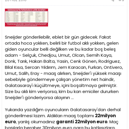
Sneijder gönderilebilir, eblet bir gün gidecek. Fakat
ortada hoca yokken, belirli bir futbol aklı yokken, gelen
giden oyuncular belli değilken ve bu kadar boş beleş
adam - Selçuk, Chedjou, Umut, Olcan, Semih Kaya,
Donk, Tarık, Hakan Balta, Yasin, Cenk Gönen, Rodriguez,
Bilal Kısa, Sercan Yıldırım, Jem Karacan, Furkan, Ontivero,
Umut, Salih, Eray - maaş alırken, Sneijder'i yüksek maaşı
sebebiyle göndermeye çalışan yönetim net haindir,
Galatasaray'ı küçültmeye, içini boşaltmaya gelmiştir.
Size bu aklı kim veriyorsa, kim bu kan emiciler dururken
Sneijder'i gönderiyorsa alayının ...
Yukarıda yazdığım oyuncuların Galatasaray'dan derhal
gönderilmesi lazım. Aldıkları maaş toplamı
22milyon
euro
, yanlış okumadınız
garanti
22milyon euro
. Maç
başılarla beraber 30milyon euro para bu katkısızlara,