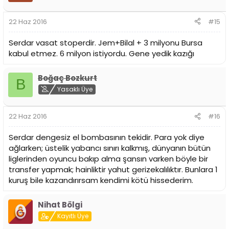
22 Haz 2016
#15
Serdar vasat stoperdir. Jem+Bilal + 3 milyonu Bursa
kabul etmez. 6 milyon istiyordu. Gene yedik kazığı
Boğaç Bozkurt
B
Yasaklı Üye
22 Haz 2016
#16
Serdar dengesiz el bombasının tekidir. Para yok diye
ağlarken; üstelik yabancı sınırı kalkmış, dünyanın bütün
liglerinden oyuncu bakıp alma şansın varken böyle bir
transfer yapmak; hainliktir yahut gerizekalılıktır. Bunlara 1
kuruş bile kazandırırsam kendimi kötü hissederim.
Nihat Bölgi
Kayıtlı Üye