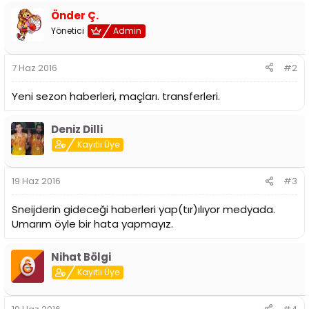
i
Önder Ç.
Yönetici
Admin
7 Haz 2016
#2
Yeni sezon haberleri, maçları. transferleri.
Deniz Dilli
Kayıtlı Üye
19 Haz 2016
#3
Sneijderin gideceği haberleri yap(tır)ılıyor medyada.
Umarım öyle bir hata yapmayız.
Nihat Bölgi
Kayıtlı Üye