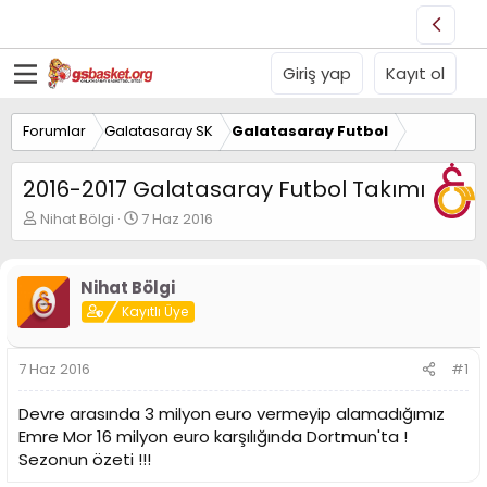
Giriş yap
Kayıt ol
Forumlar
Galatasaray SK
Galatasaray Futbol
2016-2017 Galatasaray Futbol Takımı
K
B
Nihat Bölgi
7 Haz 2016
o
a
n
ş
u
l
Nihat Bölgi
y
a
Kayıtlı Üye
u
n
B
g
a
ı
7 Haz 2016
#1
ş
ç
l
t
Devre arasında 3 milyon euro vermeyip alamadığımız
a
a
t
r
Emre Mor 16 milyon euro karşılığında Dortmun'ta !
a
i
Sezonun özeti !!!
n
h