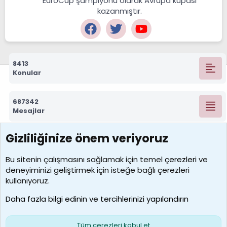
EuroCup şampiyonu olarak Avrupa kupası
kazanmıştır.
8413
Konular
687342
Mesajlar
Gizliliğinize önem veriyoruz
7390
Kullanıcılar
Bu sitenin çalışmasını sağlamak için temel
çerezleri
ve
deneyiminizi geliştirmek için isteğe bağlı çerezleri
MosesBrownHayranı
kullanıyoruz.
Son üye
Daha fazla bilgi edinin ve tercihlerinizi yapılandırın
Bize ulaşın
Şartlar ve kurallar
Gizlilik politikası
Çerezler
Yardım
Ana sayfa
R
Tüm çerezleri kabul et
S