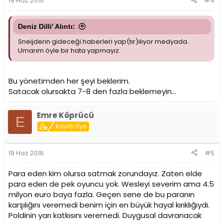
19 Haz 2016
#4
Deniz Dilli' Alıntı:
Sneijderin gideceği haberleri yap(tır)ılıyor medyada.
Umarım öyle bir hata yapmayız.
Bu yönetimden her şeyi beklerim.
Satacak olursakta 7-8 den fazla beklemeyin...
Emre Köprücü
E
Kayıtlı Üye
19 Haz 2016
#5
Para eden kim olursa satmak zorundayız. Zaten elde
para eden de pek oyuncu yok. Wesleyi severim ama 4.5
milyon euro baya fazla. Geçen sene de bu paranın
karşılığını veremedi benim için en büyük hayal kırıklığıydı.
Poldinin yarı katkısını veremedi. Duygusal davranacak