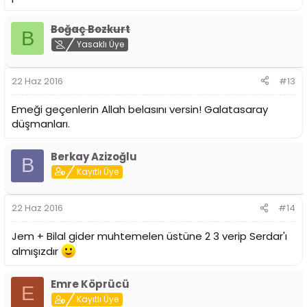
Boğaç Bozkurt
B
Yasaklı Üye
22 Haz 2016
#13
Emeği geçenlerin Allah belasını versin! Galatasaray
düşmanları.
Berkay Azizoğlu
B
Kayıtlı Üye
22 Haz 2016
#14
Jem + Bilal gider muhtemelen üstüne 2 3 verip Serdar'ı
almışızdır
Emre Köprücü
E
Kayıtlı Üye