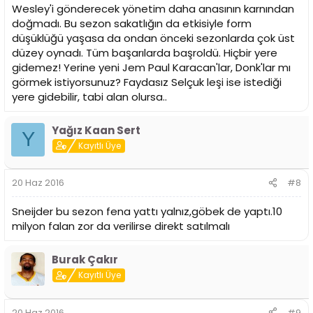
Wesley'i gönderecek yönetim daha anasının karnından
doğmadı. Bu sezon sakatlığın da etkisiyle form
düşüklüğü yaşasa da ondan önceki sezonlarda çok üst
düzey oynadı. Tüm başarılarda başroldü. Hiçbir yere
gidemez! Yerine yeni Jem Paul Karacan'lar, Donk'lar mı
görmek istiyorsunuz? Faydasız Selçuk leşi ise istediği
yere gidebilir, tabi alan olursa..
Yağız Kaan Sert
Y
Kayıtlı Üye
20 Haz 2016
#8
Sneijder bu sezon fena yattı yalnız,göbek de yaptı.10
milyon falan zor da verilirse direkt satılmalı
Burak Çakır
Kayıtlı Üye
20 Haz 2016
#9