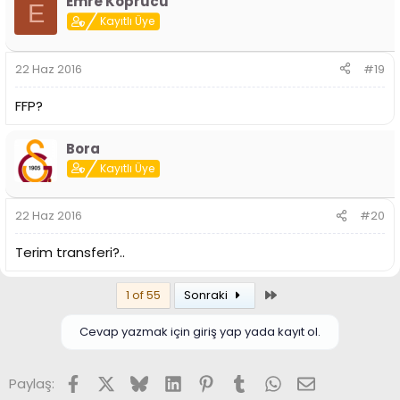
Emre Köprücü
E
Kayıtlı Üye
22 Haz 2016
#19
FFP?
Bora
Kayıtlı Üye
22 Haz 2016
#20
Terim transferi?..
Son
1 of 55
Sonraki
Cevap yazmak için giriş yap yada kayıt ol.
Facebook
X (Twitter)
Bluesky
LinkedIn
Pinterest
Tumblr
WhatsApp
E-posta
Paylaş: