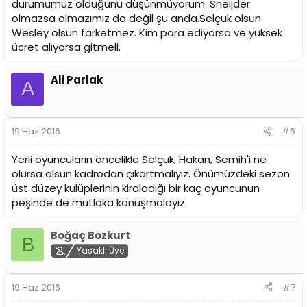
durumumuz olduğunu düşünmüyorum. Sneijder
olmazsa olmazımız da değil şu anda.Selçuk olsun
Wesley olsun farketmez. Kim para ediyorsa ve yüksek
ücret alıyorsa gitmeli.
Ali Parlak
A
19 Haz 2016
#6
Yerli oyuncuların öncelikle Selçuk, Hakan, Semih'i ne
olursa olsun kadrodan çıkartmalıyız. Önümüzdeki sezon
üst düzey kulüplerinin kiraladığı bir kaç oyuncunun
peşinde de mutlaka konuşmalayız.
Boğaç Bozkurt
B
Yasaklı Üye
19 Haz 2016
#7