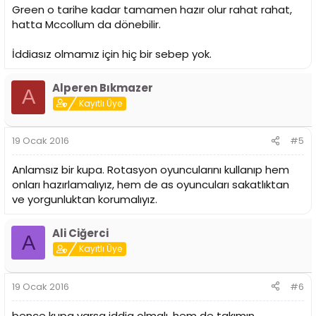
Green o tarihe kadar tamamen hazır olur rahat rahat,
hatta Mccollum da dönebilir.
İddiasız olmamız için hiç bir sebep yok.
Alperen Bıkmazer
A
Kayıtlı Üye
19 Ocak 2016
#5
Anlamsız bir kupa. Rotasyon oyuncularını kullanıp hem
onları hazırlamalıyız, hem de as oyuncuları sakatlıktan
ve yorgunluktan korumalıyız.
Ali Ciğerci
A
Kayıtlı Üye
19 Ocak 2016
#6
bence kupa varsa iddia olmalı. hem de takımın