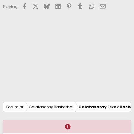
Facebook
X (Twitter)
Bluesky
LinkedIn
Pinterest
Tumblr
WhatsApp
E-posta
Paylaş:
Forumlar
Galatasaray Basketbol
Galatasaray Erkek Basket