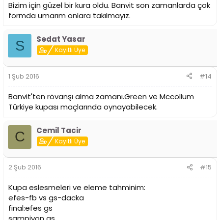
Bizim için güzel bir kura oldu. Banvit son zamanlarda çok
formda umarım onlara takılmayız.
Sedat Yasar
S
Kayıtlı Üye
1 Şub 2016
#14
Banvit'ten rövanşı alma zamanı.Green ve Mccollum
Türkiye kupası maçlarında oynayabilecek.
Cemil Tacir
C
Kayıtlı Üye
2 Şub 2016
#15
Kupa eslesmeleri ve eleme tahminim:
efes-fb vs gs-dacka
final:efes gs
sampiyon gs