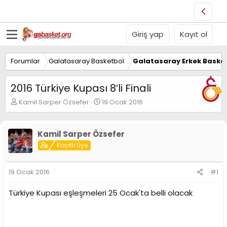
Giriş yap
Kayıt ol
Forumlar
Galatasaray Basketbol
Galatasaray Erkek Basket
2016 Türkiye Kupası 8′li Finali
K
B
Kamil Sarper Özsefer
19 Ocak 2016
o
a
n
ş
u
l
Kamil Sarper Özsefer
y
a
Kayıtlı Üye
u
n
B
g
a
ı
19 Ocak 2016
#1
ş
ç
l
t
Türkiye Kupası eşleşmeleri 25 Ocak'ta belli olacak
a
a
t
r
a
i
n
h