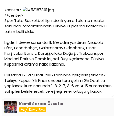
i
<center>
</center>
Spor Toto Basketbol Ligi’nde ilk yarı erteleme maçları
sonunda tamamlanırken Türkiye Kupası’na katılacak 8
takım belli oldu.
Ligde 1. devre sonunda ilk 8′e adını yazdıran Anadolu
Efes, Fenerbahçe, Galatasaray Odeabank, Pınar
Karşıyaka, Banvit, Darüşşafaka Doğuş, , Trabzonspor
Medical Park ve Demir İnşaat Büyükçekmece Türkiye
Kupası’na katılma hakkı kazandı.
Bursa’da 17-21 Şubat 2016 tarihinde gerçekleştirilecek
Türkiye Kupası 8′li Finali öncesi kura çekimi 25 Ocak’ta
yapılacak, kura sonunda 1-8, 2-7, 3-6 ve 4-5 numaraların
sahipleri belirlenecek ve eşleşmeler ortaya çıkacak.
Kamil Sarper Özsefer
Kayıtlı Üye