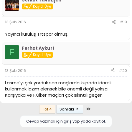
Kayıtlı Üye
13 Şub 2016
#19
Yayıncı kuruluş Trtspor olmuş.
Ferhat Aykurt
F
Kayıtlı Üye
13 Şub 2016
#20
Lasme'yi çok yorduk son maçlarda kupada idareli
kullanmak lazım elensek bile önemli değil yoksa
Karşıyaka ve F.Ülker maçları çok sıkıntılı geçer.
Son
1 of 4
Sonraki
Cevap yazmak için giriş yap yada kayıt ol.