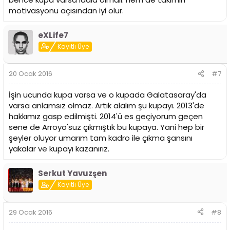
motivasyonu açısından iyi olur.
eXLife7
Kayıtlı Üye
20 Ocak 2016
#7
İşin ucunda kupa varsa ve o kupada Galatasaray'da
varsa anlamsız olmaz. Artık alalım şu kupayı. 2013'de
hakkımız gasp edilmişti. 2014'ü es geçiyorum geçen
sene de Arroyo'suz çıkmıştık bu kupaya. Yani hep bir
şeyler oluyor umarım tam kadro ile çıkma şansını
yakalar ve kupayı kazanırız.
Serkut Yavuzşen
Kayıtlı Üye
29 Ocak 2016
#8