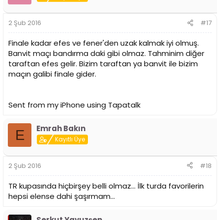
2 Şub 2016
#17
Finale kadar efes ve fener'den uzak kalmak iyi olmuş.
Banvit maçı bandırma daki gibi olmaz. Tahminim diğer
taraftan efes gelir. Bizim taraftan ya banvit ile bizim
maçın galibi finale gider.
Sent from my iPhone using Tapatalk
Emrah Bakın
E
Kayıtlı Üye
2 Şub 2016
#18
TR kupasında hiçbirşey belli olmaz... İlk turda favorilerin
hepsi elense dahi şaşırmam...
Serkut Yavuzşen