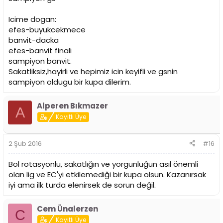
Icime dogan:
efes-buyukcekmece
banvit-dacka
efes-banvit finali
sampiyon banvit.
Sakatliksiz,hayirli ve hepimiz icin keyifli ve gsnin
sampiyon oldugu bir kupa dilerim.
Alperen Bıkmazer
A
Kayıtlı Üye
2 Şub 2016
#16
Bol rotasyonlu, sakatlığın ve yorgunluğun asıl önemli
olan lig ve EC'yi etkilemediği bir kupa olsun. Kazanırsak
iyi ama ilk turda elenirsek de sorun değil.
Cem Ünalerzen
C
Kayıtlı Üye