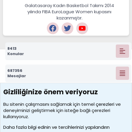
Galatasaray Kadın Basketbol Takımı 2014
yılında FIBA EuroLague Women kupasını
kazanmıştır.
8413
Konular
687356
Mesajlar
Gizliliğinize önem veriyoruz
7392
Kullanıcılar
Bu sitenin çalışmasını sağlamak için temel
çerezleri
ve
deneyiminizi geliştirmek için isteğe bağlı çerezleri
MosesBrownHayranı
kullanıyoruz.
Son üye
Daha fazla bilgi edinin ve tercihlerinizi yapılandırın