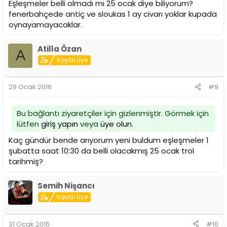
Eşleşmeler belli olmadı mı 25 ocak diye biliyorum?
fenerbahçede antiç ve sloukas 1 ay civarı yoklar kupada
oynayamayacaklar.
Atilla Özan
A
Kayıtlı Üye
29 Ocak 2016
#9
Bu bağlantı ziyaretçiler için gizlenmiştir. Görmek için
lütfen
giriş yapın
veya
üye olun
.
Kaç gündür bende arıyorum yeni buldum eşleşmeler 1
şubatta saat 10:30 da belli olacakmış 25 ocak trol
tarihmiş?
Semih Nişancı
Kayıtlı Üye
31 Ocak 2016
#10