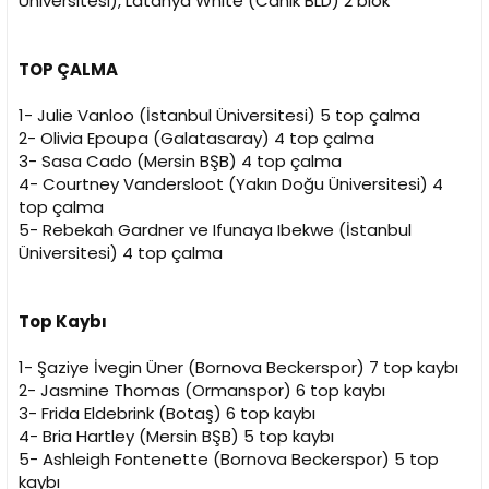
Üniversitesi), Latanya White (Canik BLD) 2 blok
TOP ÇALMA
1- Julie Vanloo (İstanbul Üniversitesi) 5 top çalma
2- Olivia Epoupa (Galatasaray) 4 top çalma
3- Sasa Cado (Mersin BŞB) 4 top çalma
4- Courtney Vandersloot (Yakın Doğu Üniversitesi) 4
top çalma
5- Rebekah Gardner ve Ifunaya Ibekwe (İstanbul
Üniversitesi) 4 top çalma
Top Kaybı
1- Şaziye İvegin Üner (Bornova Beckerspor) 7 top kaybı
2- Jasmine Thomas (Ormanspor) 6 top kaybı
3- Frida Eldebrink (Botaş) 6 top kaybı
4- Bria Hartley (Mersin BŞB) 5 top kaybı
5- Ashleigh Fontenette (Bornova Beckerspor) 5 top
kaybı