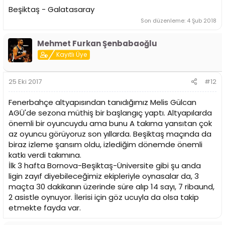
Beşiktaş - Galatasaray
Son düzenleme:
4 Şub 2018
Mehmet Furkan Şenbabaoğlu
Kayıtlı Üye
25 Eki 2017
#12
Fenerbahçe altyapısından tanıdığımız Melis Gülcan
AGÜ'de sezona müthiş bir başlangıç yaptı. Altyapılarda
önemli bir oyuncuydu ama bunu A takıma yansıtan çok
az oyuncu görüyoruz son yıllarda. Beşiktaş maçında da
biraz izleme şansım oldu, izlediğim dönemde önemli
katkı verdi takımına.
İlk 3 hafta Bornova-Beşiktaş-Üniversite gibi şu anda
ligin zayıf diyebileceğimiz ekipleriyle oynasalar da, 3
maçta 30 dakikanın üzerinde süre alıp 14 sayı, 7 ribaund,
2 asistle oynuyor. İlerisi için göz ucuyla da olsa takip
etmekte fayda var.