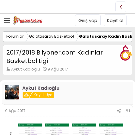
Giriş yap
Kayıt ol
Forumlar
Galatasaray Basketbol
Galatasaray Kadın Baske
2017/2018 Bilyoner.com Kadınlar
Basketbol Ligi
K
B
Aykut Kadıoğlu
9 Ağu 2017
o
a
n
ş
u
l
Aykut Kadıoğlu
y
a
Kayıtlı Üye
u
n
B
g
a
ı
9 Ağu 2017
#1
ş
ç
l
t
a
a
t
r
a
i