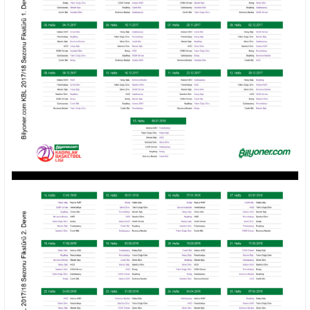
n
h
i