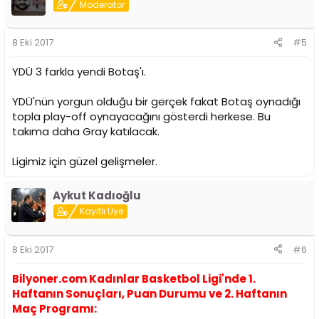
Moderator
8 Eki 2017
#5
YDÜ 3 farkla yendi Botaş'ı.
YDÜ'nün yorgun olduğu bir gerçek fakat Botaş oynadığı
topla play-off oynayacağını gösterdi herkese. Bu
takıma daha Gray katılacak.
Ligimiz için güzel gelişmeler.
Aykut Kadıoğlu
Kayıtlı Üye
8 Eki 2017
#6
Bilyoner.com Kadınlar Basketbol Ligi'nde 1.
Haftanın Sonuçları, Puan Durumu ve 2. Haftanın
Maç Programı: