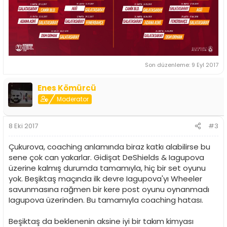
Son düzenleme:
9 Eyl 2017
Enes Kömürcü
Moderator
8 Eki 2017
#3
Çukurova, coaching anlamında biraz katkı alabilirse bu
sene çok can yakarlar. Gidişat DeShields & Iagupova
üzerine kalmış durumda tamamıyla, hiç bir set oyunu
yok. Beşiktaş maçında ilk devre Iagupova'yı Wheeler
savunmasına rağmen bir kere post oyunu oynanmadı
Iagupova üzerinden. Bu tamamıyla coaching hatası.
Beşiktaş da beklenenin aksine iyi bir takım kimyası