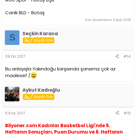
Canik BLD - Botaş
Son düzenleme:
4 Şub 2018
Seçkin Karaca
S
Kayıtlı Üye
29 Eki 2017
#14
Bu anlayışla Yakındoğu karşısında şansımız çok az
maalesef /
Aykut Kadıoğlu
Kayıtlı Üye
5 Kas 2017
#15
Bilyoner.com Kadınlar Basketbol Ligi'nde 5.
Haftanın Sonuçları, Puan Durumu ve 6. Haftanın