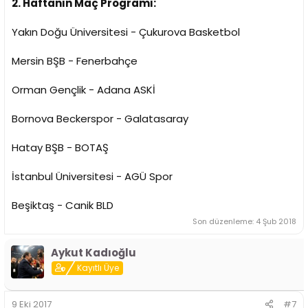
2. Haftanın Maç Programı:
Yakın Doğu Üniversitesi - Çukurova Basketbol
Mersin BŞB - Fenerbahçe
Orman Gençlik - Adana ASKİ
Bornova Beckerspor - Galatasaray
Hatay BŞB - BOTAŞ
İstanbul Üniversitesi - AGÜ Spor
Beşiktaş - Canik BLD
Son düzenleme:
4 Şub 2018
Aykut Kadıoğlu
Kayıtlı Üye
9 Eki 2017
#7