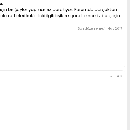
i.
r için bir şeyler yapmamız gerekiyor. Forumda gerçekten
ak metinleri kulüpteki ilgili kişilere göndermemiz bu iş için
Son düzenleme:
11 Haz 2017
#9