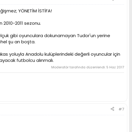
 değişmez; YÖNETİM İSTİFA!
in 2010-2011 sezonu.
 Selçuk gibi oyunculara dokunamayan Tudor'un yerine
uchel şu an boşta.
as yoluyla Anadolu kulüplerindeki değerli oyuncular için
nayacak futbolcu alınmalı.
Moderatör tarafında düzenlendi:
5 Haz 2017
#7