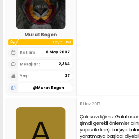
Murat Begen
Kayıtlı Üye
8 May 2007
Katılım
2,364
Mesajlar
37
Yaş
@
Murat Begen
11 Haz 2017
Çok sevdiğimiz Galatasaray
A
şimdi gerekli önlemler a
yapısı ile karşı karşıya k
yaratmaya başladı diyebi