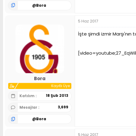
@
Bora
5 Haz 2017
İşte şimdi izmir Marşı'nın
[video=youtube;27_EqWi
Bora
Kayıtlı Üye
18 Şub 2013
Katılım
3,699
Mesajlar
@
Bora
5 Haz 2017