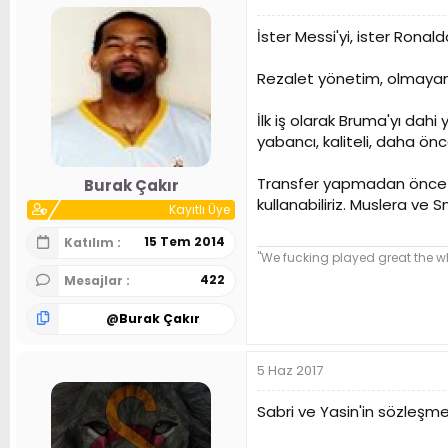
İster Messi'yi, ister Ronal
Rezalet yönetim, olmayan fu
İlk iş olarak Bruma'yı dah
yabancı, kaliteli, daha önc
Transfer yapmadan önce vas
Burak Çakır
kullanabiliriz. Muslera ve 
Kayıtlı Üye
15 Tem 2014
Katılım
"We fucking played great the 
422
Mesajlar
@
Burak Çakır
5 Haz 2017
Sabri ve Yasin'in sözleşme