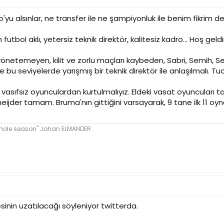
do'yu alsınlar, ne transfer ile ne şampiyonluk ile benim fikrim
tbol aklı, yetersiz teknik direktör, kalitesiz kadro... Hoş geld
i yönetemeyen, kilit ve zorlu maçları kaybeden, Sabri, Semih,
e bu seviyelerde yarışmış bir teknik direktör ile anlaşılmalı. T
ıfsız oyunculardan kurtulmalıyız. Eldeki vasat oyuncuları tak
Sneijder tamam. Bruma'nın gittiğini varsayarak, 9 tane ilk 11 oy
whole season" Johan ELMANDER
sinin uzatılacağı söyleniyor twitterda.