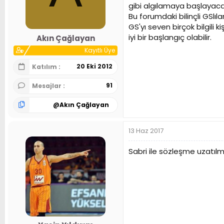
gibi algılamaya başlayacak
Bu forumdaki bilinçli GSl
GS'yı seven birçok bilgili k
iyi bir başlangıç olabilir.
Akın Çağlayan
Kayıtlı Üye
20 Eki 2012
Katılım
91
Mesajlar
@
Akın Çağlayan
13 Haz 2017
Sabri ile sözleşme uzatıl