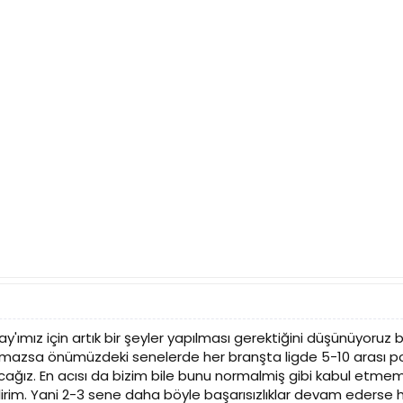
'ımız için artık bir şeyler yapılması gerektiğini düşünüyoruz 
lınmazsa önümüzdeki senelerde her branşta ligde 5-10 arası 
alacağız. En acısı da bizim bile bunu normalmiş gibi kabul etme
lirim. Yani 2-3 sene daha böyle başarısızlıklar devam eders