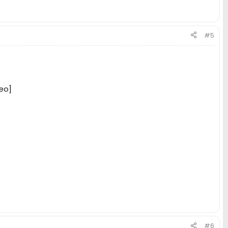
#5
eo]
#6