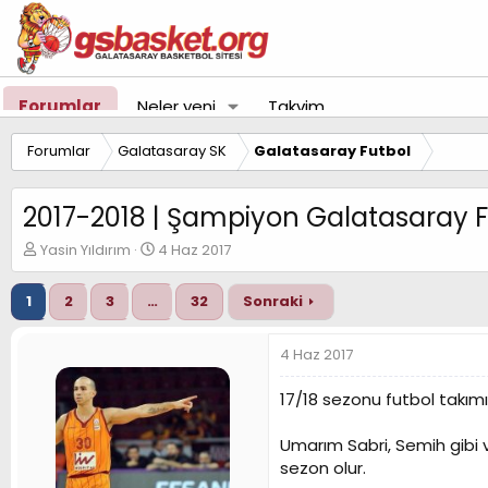
Forumlar
Neler yeni
Takvim
Forumlar
Galatasaray SK
Galatasaray Futbol
2017-2018 | Şampiyon Galatasaray F
K
B
Yasin Yıldırım
4 Haz 2017
o
a
n
ş
1
2
3
…
32
Sonraki
u
l
y
a
u
n
4 Haz 2017
B
g
a
ı
17/18 sezonu futbol takım
ş
ç
l
t
Umarım Sabri, Semih gibi 
a
a
t
r
sezon olur.
a
i