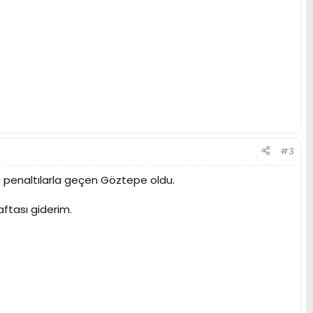
#3
u penaltılarla geçen Göztepe oldu.
aftası giderim.