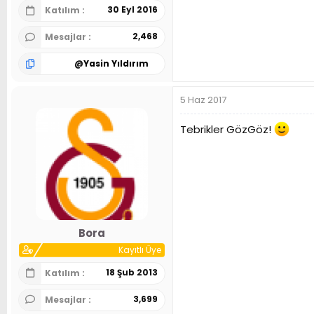
30 Eyl 2016
Katılım
2,468
Mesajlar
@
Yasin Yıldırım
5 Haz 2017
Tebrikler GözGöz!
Bora
Kayıtlı Üye
18 Şub 2013
Katılım
3,699
Mesajlar