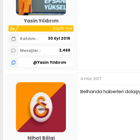
n
h
i
Yasin Yıldırım
Kayıtlı Üye
30 Eyl 2016
Katılım
2,468
Mesajlar
@
Yasin Yıldırım
4 Haz 2017
Belhanda haberleri dolaşıy
Nihat Bölgi