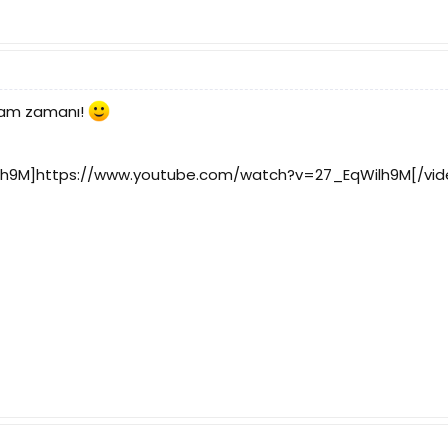
 tam zamanı!
lh9M]https://www.youtube.com/watch?v=27_EqWilh9M[/vid