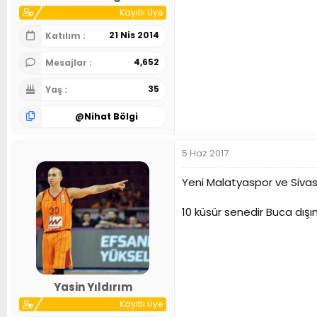
Kayıtlı Üye
21 Nis 2014
Katılım
4,652
Mesajlar
35
Yaş
@
Nihat Bölgi
5 Haz 2017
Yeni Malatyaspor ve Sivas
10 küsür senedir Buca dışın
Yasin Yıldırım
Kayıtlı Üye