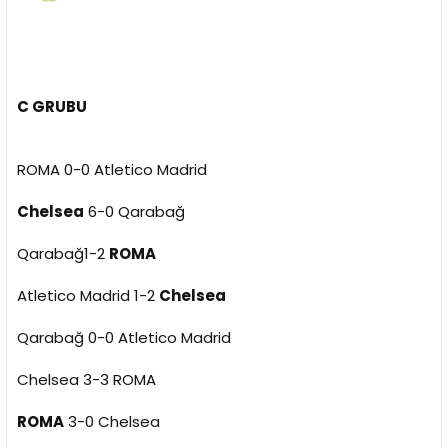
C GRUBU
ROMA 0-0 Atletico Madrid
Chelsea
6-0 Qarabağ
Qarabağ1-2
ROMA
Atletico Madrid 1-2
Chelsea
Qarabağ 0-0 Atletico Madrid
Chelsea 3-3 ROMA
ROMA
3-0 Chelsea