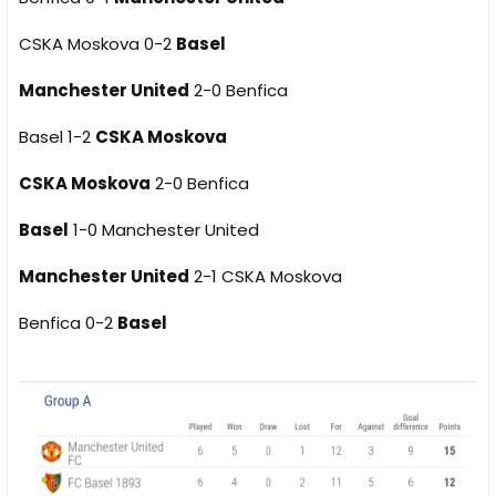
CSKA Moskova 0-2
Basel
Manchester United
2-0 Benfica
Basel 1-2
CSKA Moskova
CSKA Moskova
2-0 Benfica
Basel
1-0 Manchester United
Manchester United
2-1 CSKA Moskova
Benfica 0-2
Basel