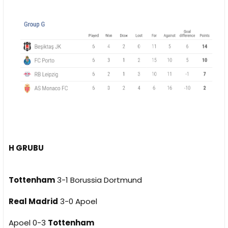
H GRUBU
Tottenham
3-1 Borussia Dortmund
Real Madrid
3-0 Apoel
Apoel 0-3
Tottenham