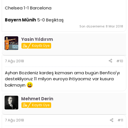
Chelsea 1-1 Barcelona
Bayern Münih
5-0 Beşiktaş
Son düzenleme:
8 Mar 2018
Yasin Yıldırım
Kayıtlı Üye
7 Ağu 2018
#10
Ayhan Bozdeniz kardeş kızmasın ama bugün Benfica'yı
destekliyoruz 11 milyon euroya ihtiyacımız var kusura
bakmayın
Mehmet Derin
Kayıtlı Üye
7 Ağu 2018
#11