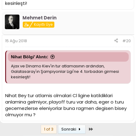
kesinleşti!
Mehmet Derin
Kayıtlı Üye
15 Ağu 2018
#20
Nihat Bölgi' Alıntı:
Ajax ve Dinamo Kiev'in tur atlamasının ardından,
Galatasaray'ın Şampiyonlar Ligi'ne 4. torbadan girmesi
kesinleşti!
Nihat Bey tur atlamis olmalari Cl ligine katildiklari
anlamina gelmiyor, playoff turu var daha, eger o turu
gecemezlerse eleniyorlar buna ragmen degisen bisey
olmuyor mu ?
Son
1 of 3
Sonraki