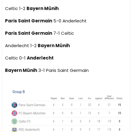
Celtic 1-2
Bayern Münih
Paris Saint Germain
5-0 Anderlecht
Paris Saint Germain
7-1 Celtic
Anderlecht 1-2
Bayern Münih
Celtic 0-1
Anderlecht
Bayern Münih
3-1 Paris Saint Germain