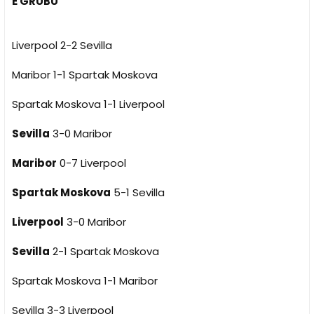
E GRUBU
Liverpool 2-2 Sevilla
Maribor 1-1 Spartak Moskova
Spartak Moskova 1-1 Liverpool
Sevilla
3-0 Maribor
Maribor
0-7 Liverpool
Spartak Moskova
5-1 Sevilla
Liverpool
3-0 Maribor
Sevilla
2-1 Spartak Moskova
Spartak Moskova 1-1 Maribor
Sevilla 3-3 Liverpool