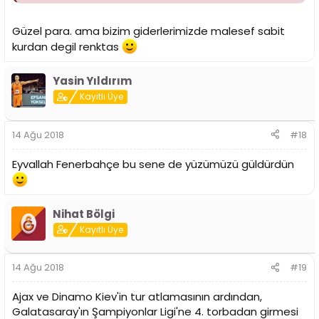
Güzel para. ama bizim giderlerimizde malesef sabit
kurdan degil renktas
Yasin Yıldırım
Kayıtlı Üye
14 Ağu 2018
#18
Eyvallah Fenerbahçe bu sene de yüzümüzü güldürdün
Nihat Bölgi
Kayıtlı Üye
14 Ağu 2018
#19
Ajax ve Dinamo Kiev'in tur atlamasının ardından,
Galatasaray'ın Şampiyonlar Ligi'ne 4. torbadan girmesi