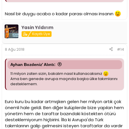
Nasıl bir duygu acaba o kadar parası olması insanın
Yasin Yıldırım
Kayıtlı Üye
8 Ağu 2018
#14
Ayhan Bozdeniz' Alıntı:
11 milyon zaten sizin, bakalım nasıl kullanacaksınız
Ama ben genede avrupa maçında başka ülke takımlarını
desteklemem.
Euro kuru bu kadar artmışken gelen her milyon artık çok
önemli hale geldi. Ben diğer kulüplerde bize yapılan hem
yönetim hem de taraftar bazındaki köstekten ötürü
desteklemiyorum hiçbirini. İlla ki Avrupa'da Türk
takımlarının galip gelmesini isteyen taraftarlar da vardır