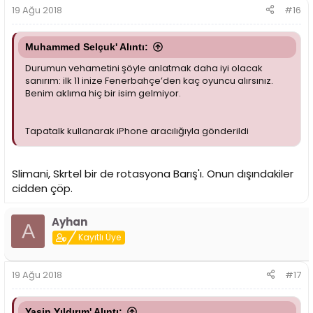
19 Ağu 2018
#16
Muhammed Selçuk' Alıntı:
Durumun vehametini şöyle anlatmak daha iyi olacak
sanırım: ilk 11 inize Fenerbahçe’den kaç oyuncu alırsınız.
Benim aklıma hiç bir isim gelmiyor.
Tapatalk kullanarak iPhone aracılığıyla gönderildi
Slimani, Skrtel bir de rotasyona Barış'ı. Onun dışındakiler
cidden çöp.
Ayhan
A
Kayıtlı Üye
19 Ağu 2018
#17
Yasin Yıldırım' Alıntı: