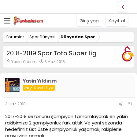
Giriş yap
Kayıt ol
Forumlar
Spor Dünyası
Dünyadan Spor
2018-2019 Spor Toto Süper Lig
K
B
Yasin Yıldırım
3 Haz 2018
o
a
n
ş
u
l
Yasin Yıldırım
y
a
Kayıtlı Üye
u
n
B
g
a
ı
3 Haz 2018
#1
ş
ç
l
t
2017-2018 sezonunu şampiyon tamamlayarak en yakın
a
a
t
r
rakibimize 2 şampiyonluk fark attık. Ve yeni sezonda
a
i
hedefimiz üst üste şampiyonluk yaşamak, rakiplerle
n
h
arayı iyice açmak.