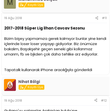
M
Kayıtlı Üye
19 Ağu 2018
#11
2017-2018 Süper Lig İlhan Cavcav Sezonu
Bizim bişey yapmamıza gerek kalmıyor bunlar yine kendi
içlerinde loser loser yaşayıp gidiyorlar. Biz önümüze
bakalım, Başakşehir geçen seneki gibi kollanmaz
umarım, fb ve bjkden çok daha tehlike arz ediyorlar.
Tapatalk kullanarak iPhone aracılığıyla gönderildi
Nihat Bölgi
Kayıtlı Üye
19 Ağu 2018
#12
Guliano'yu satmışlar Arabistan kulubüne.