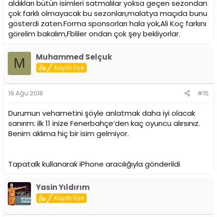
aldıkları bütün isimleri satmalılar yoksa geçen sezondan
çok farklı olmayacak bu sezonları,malatya maçıda bunu
gösterdi zaten.Forma sponsorları hala yok,Ali Koç farkını
görelim bakalım,Fbliler ondan çok şey bekliyorlar.
Muhammed Selçuk
M
Kayıtlı Üye
19 Ağu 2018
#15
Durumun vehametini şöyle anlatmak daha iyi olacak
sanırım: ilk 11 inize Fenerbahçe’den kaç oyuncu alırsınız.
Benim aklıma hiç bir isim gelmiyor.
Tapatalk kullanarak iPhone aracılığıyla gönderildi
Yasin Yıldırım
Kayıtlı Üye