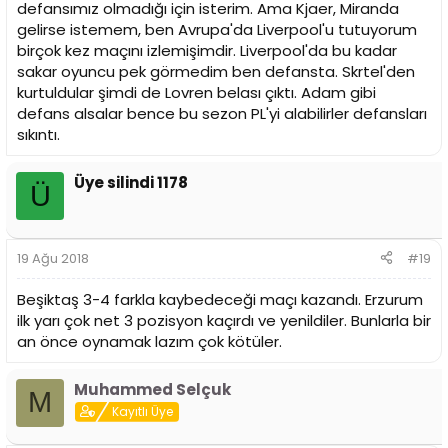
defansımız olmadığı için isterim. Ama Kjaer, Miranda
gelirse istemem, ben Avrupa'da Liverpool'u tutuyorum
birçok kez maçını izlemişimdir. Liverpool'da bu kadar
sakar oyuncu pek görmedim ben defansta. Skrtel'den
kurtuldular şimdi de Lovren belası çıktı. Adam gibi
defans alsalar bence bu sezon PL'yi alabilirler defansları
sıkıntı.
Üye silindi 1178
Ü
19 Ağu 2018
#19
Beşiktaş 3-4 farkla kaybedeceği maçı kazandı. Erzurum
ilk yarı çok net 3 pozisyon kaçırdı ve yenildiler. Bunlarla bir
an önce oynamak lazım çok kötüler.
Muhammed Selçuk
M
Kayıtlı Üye