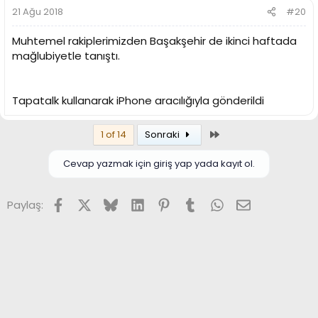
21 Ağu 2018
#20
Muhtemel rakiplerimizden Başakşehir de ikinci haftada
mağlubiyetle tanıştı.
Tapatalk kullanarak iPhone aracılığıyla gönderildi
Son
1 of 14
Sonraki
Cevap yazmak için giriş yap yada kayıt ol.
Facebook
X (Twitter)
Bluesky
LinkedIn
Pinterest
Tumblr
WhatsApp
E-posta
Paylaş: