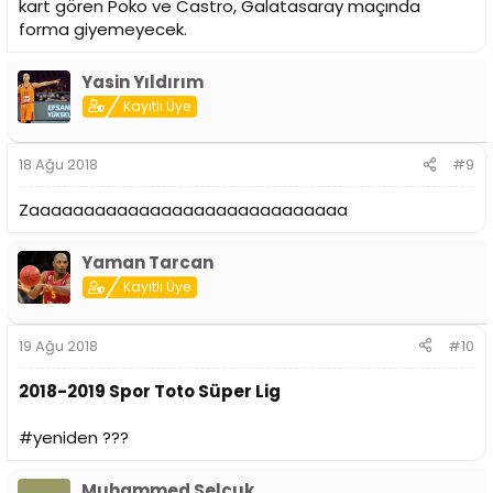
kart gören Poko ve Castro, Galatasaray maçında
forma giyemeyecek.
Yasin Yıldırım
Kayıtlı Üye
18 Ağu 2018
#9
Zaaaaaaaaaaaaaaaaaaaaaaaaaaaaa
Yaman Tarcan
Kayıtlı Üye
19 Ağu 2018
#10
2018-2019 Spor Toto Süper Lig
#yeniden ???
Muhammed Selçuk