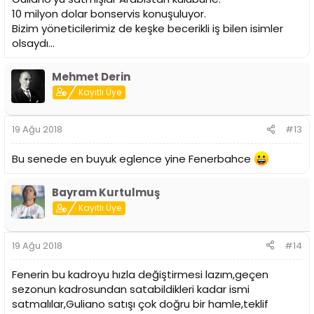
10 milyon dolar bonservis konuşuluyor.
Bizim yöneticilerimiz de keşke becerikli iş bilen isimler
olsaydı...
Mehmet Derin
Kayıtlı Üye
19 Ağu 2018
#13
Bu senede en buyuk eglence yine Fenerbahce
Bayram Kurtulmuş
Kayıtlı Üye
19 Ağu 2018
#14
Fenerin bu kadroyu hızla değiştirmesi lazım,geçen
sezonun kadrosundan satabildikleri kadar ismi
satmalılar,Guliano satışı çok doğru bir hamle,teklif