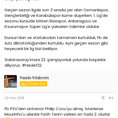
i
Geçen sezon ligde son 3 sırada yer alan Osmanlıspor,
Gençlerbirliği ve Karabükspor küme düşerken; 1. Lig'de
sezonu kürsüde bitiren Rizespor, Ankaragücü ve
Erzurumspor Süper Lig'e yükselen takımlar oldular.
Dursun'dan ve statükodan tamamen kurtulduk, Fb de
Aziz diktatörlüğünden kurtuldu. Aynı geçen sezon gibi
heyecanlı bir lig bizi bekliyor.
Galatasaray'ımıza 22. şampiyonluk yolunda başarılar
diliyoruz. #Hedef22
Yasin Yıldırım
Kayıtlı Üye
22 Haz 2018
#2
Fb PSV'den antrenör Philip Cocu'yu almış. İsterlerse
Mourinho'u alsınlar Fatih Terim varken en fazla 2. olurlar