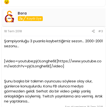
Bora
Kayıtlı Üye
18 Tem 2018
#3
Şampiyonluğu 3 puanla kaybettiğimiz sezon... 2000-2001
sezonu...
[video=youtube;pjOLonghe6E]https://www.youtube.co
m/watch?v=pjOLonghe6E[/video]
Şunu başka bir takımın oyuncusu söylese olay olur,
günlerce konuşulurdu. Konu FB olunca medya
görmezden geldi. Serhat da bir video çekip yanlış
anlaşıldığını söylemiş. Twitch yayınlarına ara vermiş. Artık
ne yaptılarsa...
Son düzenleme:
18 Tem 2018