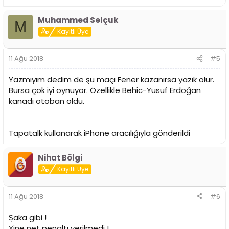
Muhammed Selçuk
M
Kayıtlı Üye
11 Ağu 2018
#5
Yazmıyım dedim de şu maçı Fener kazanırsa yazık olur.
Bursa çok iyi oynuyor. Özellikle Behic-Yusuf Erdoğan
kanadı otoban oldu.
Tapatalk kullanarak iPhone aracılığıyla gönderildi
Nihat Bölgi
Kayıtlı Üye
11 Ağu 2018
#6
Şaka gibi !
Yine net penaltı verilmedi !