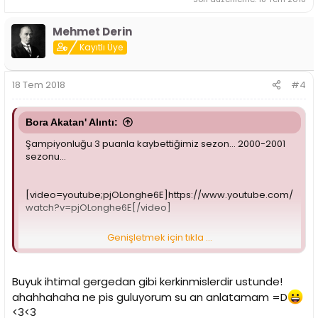
Mehmet Derin
Kayıtlı Üye
18 Tem 2018
#4
Bora Akatan' Alıntı:
Şampiyonluğu 3 puanla kaybettiğimiz sezon... 2000-2001
sezonu...
[video=youtube;pjOLonghe6E]https://www.youtube.com/
watch?v=pjOLonghe6E[/video]
Genişletmek için tıkla ...
Şunu başka bir takımın oyuncusu söylese olay olur,
günlerce konuşulurdu. Konu FB olunca medya görmezden
geldi. Serhat da bir video çekip yanlış anlaşıldığını
Buyuk ihtimal gergedan gibi kerkinmislerdir ustunde!
söylemiş. Twitch yayınlarına ara vermiş. Artık ne
ahahhahaha ne pis guluyorum su an anlatamam =D
yaptılarsa...
<3<3