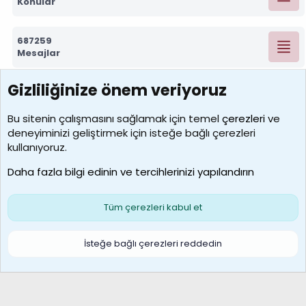
Konular
687259
Mesajlar
Gizliliğinize önem veriyoruz
7388
Kullanıcılar
Bu sitenin çalışmasını sağlamak için temel
çerezleri
ve
deneyiminizi geliştirmek için isteğe bağlı çerezleri
borabekirogluu
kullanıyoruz.
Son üye
Daha fazla bilgi edinin ve tercihlerinizi yapılandırın
Bize ulaşın
Şartlar ve kurallar
Gizlilik politikası
Çerezler
Yardım
Ana sayfa
R
Tüm çerezleri kabul et
S
S
Galatasaray Basketbol | GS Basket Taraftar Platformu
İsteğe bağlı çerezleri reddedin
®
Community platform by XenForo
© 2010-2026 XenForo Ltd.
XenForo Türkçe 🇹🇷 Destek Forumu –
XenWp.Com