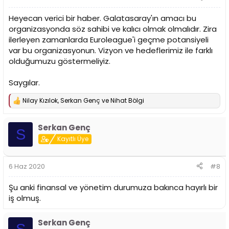
Heyecan verici bir haber. Galatasaray'ın amacı bu
organizasyonda söz sahibi ve kalıcı olmak olmalıdır. Zira
ilerleyen zamanlarda Euroleague'i geçme potansiyeli
var bu organizasyonun. Vizyon ve hedeflerimiz ile farklı
olduğumuzu göstermeliyiz.
Saygılar.
Nilay Kızılok
,
Serkan Genç
ve
Nihat Bölgi
T
e
p
Serkan Genç
k
S
i
Kayıtlı Üye
l
e
r
6 Haz 2020
#8
:
Şu anki finansal ve yönetim durumuza bakınca hayırlı bir
iş olmuş.
Serkan Genç