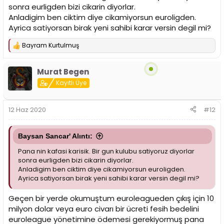
sonra eurligden bizi cikarin diyorlar.
Anladigim ben ciktim diye cikamiyorsun euroligden.
Ayrica satiyorsan birak yeni sahibi karar versin degil mi?
Bayram Kurtulmuş
T
e
p
Murat Begen
k
i
Kayıtlı Üye
l
e
r
12 Haz 2020
#12
:
Baysan Sancar' Alıntı:
Pana nin kafasi karisik. Bir gun kulubu satiyoruz diyorlar
sonra eurligden bizi cikarin diyorlar.
Anladigim ben ciktim diye cikamiyorsun euroligden.
Ayrica satiyorsan birak yeni sahibi karar versin degil mi?
Geçen bir yerde okumuştum euroleagueden çıkış için 10
milyon dolar veya euro civarı bir ücreti fesih bedelini
euroleague yönetimine ödemesi gerekiyormuş pana