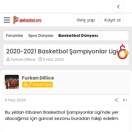
Giriş yap
Kayıt ol
Forumlar
Spor Dünyası
Basketbol Dünyası
2020-2021 Basketbol Şampiyonlar Ligi
K
B
Furkan Dillice
5 Haz 2020
o
a
n
ş
u
l
Furkan Dillice
y
a
Kayıtlı Üye
u
n
B
g
a
ı
5 Haz 2020
#1
ş
ç
l
t
Bu yıldan itibaren Basketbol Şampiyonlar Ligi'nde yer
a
a
t
r
alacağımız için güncel sezonu buradan takip edelim.
a
i
n
h