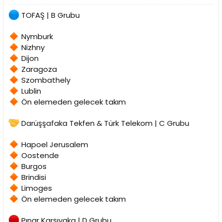
TOFAŞ | B Grubu
Nymburk
Nizhny
Dijon
Zaragoza
Szombathely
Lublin
Ön elemeden gelecek takım
Darüşşafaka Tekfen & Türk Telekom | C Grubu
Hapoel Jerusalem
Oostende
Burgos
Brindisi
Limoges
Ön elemeden gelecek takım
Pınar Karşıyaka | D Grubu