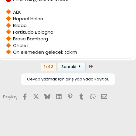
AEK
Hapoel Holon
Bilbao
Fortitudo Bologna
Brose Bamberg
Cholet
Ön elemeden gelecek takım
Son
1 of 3
Sonraki
Cevap yazmak için giriş yap yada kayıt ol.
Facebook
X (Twitter)
Bluesky
LinkedIn
Pinterest
Tumblr
WhatsApp
E-posta
Paylaş: