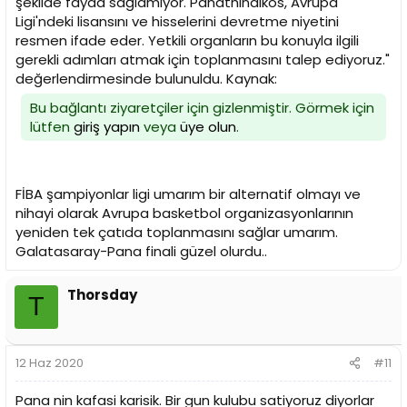
şekilde fayda sağlamıyor. Panathinaikos, Avrupa
Ligi'ndeki lisansını ve hisselerini devretme niyetini
resmen ifade eder. Yetkili organların bu konuyla ilgili
gerekli adımları atmak için toplanmasını talep ediyoruz."
değerlendirmesinde bulunuldu. Kaynak:
Bu bağlantı ziyaretçiler için gizlenmiştir. Görmek için
lütfen
giriş yapın
veya
üye olun
.
FİBA şampiyonlar ligi umarım bir alternatif olmayı ve
nihayi olarak Avrupa basketbol organizasyonlarının
yeniden tek çatıda toplanmasını sağlar umarım.
Galatasaray-Pana finali güzel olurdu..
Thorsday
T
12 Haz 2020
#11
Pana nin kafasi karisik. Bir gun kulubu satiyoruz diyorlar