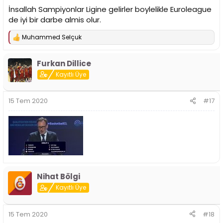
İnsallah Sampiyonlar Ligine gelirler boylelikle Euroleague
de iyi bir darbe almis olur.
Muhammed Selçuk
T
e
p
Furkan Dillice
k
i
Kayıtlı Üye
l
e
r
15 Tem 2020
#17
:
Nihat Bölgi
Kayıtlı Üye
15 Tem 2020
#18