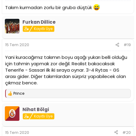
Takım kurmadan zorlu bir gruba düştük
Furkan Dillice
Kayıtlı Üye
15 Tem 2020
#19
Yani kuracağımız takımın boyu aşağı yukarı belli olduğu
için tahmin yapmak zor değil. Realist bakacaksak
Tenerife - Sassari ilk iki sıraya oynar. 3-4 Rytas - GS
arası gider. Diğer takımlardan sürpriz yapabilecek olan
çıkmaz bence.
Prince
T
e
p
Nihat Bölgi
k
i
Kayıtlı Üye
l
e
r
15 Tem 2020
#20
: