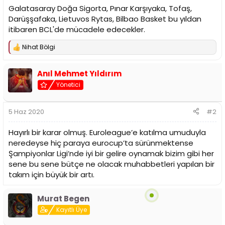
i
Galatasaray Doğa Sigorta, Pınar Karşıyaka, Tofaş,
Darüşşafaka, Lietuvos Rytas, Bilbao Basket bu yıldan
itibaren BCL'de mücadele edecekler.
Nihat Bölgi
T
e
p
Anıl Mehmet Yıldırım
k
i
Yönetici
l
e
r
5 Haz 2020
#2
:
Hayırlı bir karar olmuş. Euroleague’e katılma umuduyla
neredeyse hiç paraya eurocup’ta sürünmektense
Şampiyonlar Ligi’nde iyi bir gelire oynamak bizim gibi her
sene bu sene bütçe ne olacak muhabbetleri yapılan bir
takım için büyük bir artı.
Murat Begen
Kayıtlı Üye