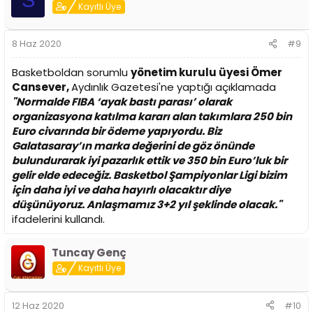
S
Kayıtlı Üye
8 Haz 2020
#9
Basketboldan sorumlu
yönetim kurulu üyesi Ömer
Cansever,
Aydınlık Gazetesi'ne yaptığı açıklamada
"Normalde FIBA ‘ayak bastı parası’ olarak
organizasyona katılma kararı alan takımlara 250 bin
Euro civarında bir ödeme yapıyordu. Biz
Galatasaray’ın marka değerini de göz önünde
bulundurarak iyi pazarlık ettik ve 350 bin Euro’luk bir
gelir elde edeceğiz. Basketbol Şampiyonlar Ligi bizim
için daha iyi ve daha hayırlı olacaktır diye
düşünüyoruz. Anlaşmamız 3+2 yıl şeklinde olacak."
ifadelerini kullandı.
Tuncay Genç
Kayıtlı Üye
12 Haz 2020
#10