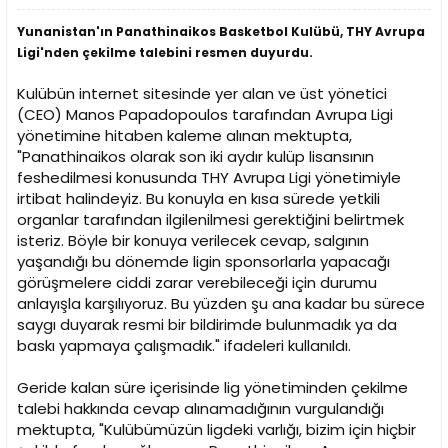
Yunanistan'ın Panathinaikos Basketbol Kulübü, THY Avrupa
Ligi'nden çekilme talebini resmen duyurdu.
Kulübün internet sitesinde yer alan ve üst yönetici
(CEO) Manos Papadopoulos tarafından Avrupa Ligi
yönetimine hitaben kaleme alınan mektupta,
"Panathinaikos olarak son iki aydır kulüp lisansının
feshedilmesi konusunda THY Avrupa Ligi yönetimiyle
irtibat halindeyiz. Bu konuyla en kısa sürede yetkili
organlar tarafından ilgilenilmesi gerektiğini belirtmek
isteriz. Böyle bir konuya verilecek cevap, salgının
yaşandığı bu dönemde ligin sponsorlarla yapacağı
görüşmelere ciddi zarar verebileceği için durumu
anlayışla karşılıyoruz. Bu yüzden şu ana kadar bu sürece
saygı duyarak resmi bir bildirimde bulunmadık ya da
baskı yapmaya çalışmadık." ifadeleri kullanıldı.
Geride kalan süre içerisinde lig yönetiminden çekilme
talebi hakkında cevap alınamadığının vurgulandığı
mektupta, "Kulübümüzün ligdeki varlığı, bizim için hiçbir