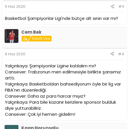
5 Haz 2020
#3
Basketbol Şampiyonlar Ligi'nde bütçe alt sınırı var mı?
Cem Bek
Kayıtlı Üye
6 Haz 2020
#4
Yalçınkaya: Şampiyonlar Ligine katılalım mı?
Cansever: Trabzonun men edilmesiyle birlikte şansımız
arttı.
Yalçınkaya: Basketboldan bahsediyorum öyle bir lig var
FIBA'nın düzenlediği.
Cansever: Daha az para harcar mıyız?
Yalçınkaya: Para bile kazanır kerizlere sponsor bulduk
diye yutturabiliriz.
Cansever: Çok iyi hemen gidelim!
Kaan Horuzoglu