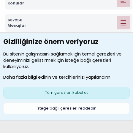
Konular
687256
Mesajlar
Gizliliğinize önem veriyoruz
7388
Kullanıcılar
Bu sitenin çalışmasını sağlamak için temel
çerezleri
ve
deneyiminizi geliştirmek için isteğe bağlı çerezleri
borabekirogluu
kullanıyoruz.
Son üye
Daha fazla bilgi edinin ve tercihlerinizi yapılandırın
Bize ulaşın
Şartlar ve kurallar
Gizlilik politikası
Çerezler
Yardım
Ana sayfa
R
Tüm çerezleri kabul et
S
S
Galatasaray Basketbol | GS Basket Taraftar Platformu
İsteğe bağlı çerezleri reddedin
®
Community platform by XenForo
© 2010-2026 XenForo Ltd.
XenForo Türkçe 🇹🇷 Destek Forumu –
XenWp.Com