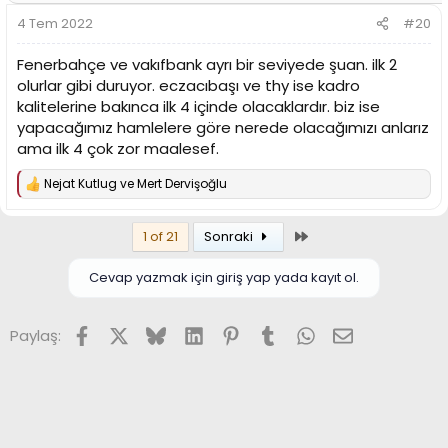
r
4 Tem 2022
#20
:
Fenerbahçe ve vakıfbank ayrı bir seviyede şuan. ilk 2
olurlar gibi duruyor. eczacıbaşı ve thy ise kadro
kalitelerine bakınca ilk 4 içinde olacaklardır. biz ise
yapacağımız hamlelere göre nerede olacağımızı anlarız
ama ilk 4 çok zor maalesef.
Nejat Kutlug
ve
Mert Dervişoğlu
T
e
p
Son
1 of 21
Sonraki
k
i
l
Cevap yazmak için giriş yap yada kayıt ol.
e
r
:
Facebook
X (Twitter)
Bluesky
LinkedIn
Pinterest
Tumblr
WhatsApp
E-posta
Paylaş: