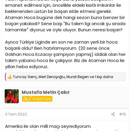
emanet edilmesi için, öncelikle eldeki kısıtlı imkanlar ile
beklenenden üstün bir başarı elde etmesi gerekir.
Ataman Hoca bugüne dek hangi sezon buna benzer bir
başarı yakaladı? Sene başı "Bu takım ligi ancak şu sırada
tamamlar" diyoruz ve öyle oluyor. Bunun neresi başarı?
Ayrıca Türkiye Liginde en son ne zaman yerli bir hoca
başarılı oldu? Ben hatırlamıyorum. (20 sene önce
Gökhan Hoca Eczacıyı şampiyon yapmış) iddialı olan her
takım yabancı hoca ile çalışıyor. Biz de Ataman Hoca ile
yılları heba ediyoruz.
Tuncay Genç
,
Mert Dervişoğlu
,
Murat Begen
ve 1 kişi daha
T
e
p
Mustafa Metin Çakır
k
i
Kayıtlı Üye
l
e
r
3 Tem 2022
#10
:
Amerika ile olan milli maçı seyrediyorum.