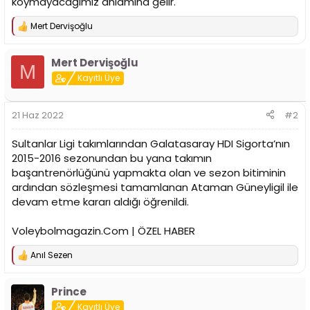
koymayacağımız anlamına gelir.
n
h
i
Mert Dervişoğlu
T
e
p
Mert Dervişoğlu
k
M
i
Kayıtlı Üye
l
e
r
21 Haz 2022
#2
:
Sultanlar Ligi takımlarından Galatasaray HDI Sigorta’nın
2015-2016 sezonundan bu yana takımın
başantrenörlüğünü yapmakta olan ve sezon bitiminin
ardından sözleşmesi tamamlanan Ataman Güneyligil ile
devam etme kararı aldığı öğrenildi.
Voleybolmagazin.Com | ÖZEL HABER
Anıl Sezen
T
e
p
Prince
k
i
Kayıtlı Üye