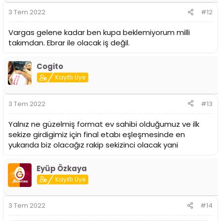
r
3 Tem 2022
#12
:
Vargas gelene kadar ben kupa beklemiyorum milli
takımdan. Ebrar ile olacak iş değil.
Cogito
Kayıtlı Üye
3 Tem 2022
#13
Yalnız ne güzelmiş format ev sahibi olduğumuz ve ilk
sekize girdigimiz için final etabı eşleşmesinde en
yukarıda biz olacağız rakip sekizinci olacak yani
Eyüp Özkaya
Kayıtlı Üye
3 Tem 2022
#14