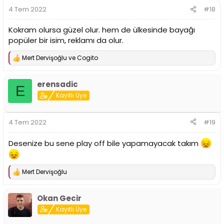
r
4 Tem 2022
#18
:
Kokram olursa güzel olur. hem de ülkesinde bayağı
popüler bir isim, reklamı da olur.
Mert Dervişoğlu
ve
Cogito
T
e
p
erensadic
k
E
i
Kayıtlı Üye
l
e
r
4 Tem 2022
#19
:
Desenize bu sene play off bile yapamayacak takım
Mert Dervişoğlu
T
e
p
Okan Gecir
k
i
Kayıtlı Üye
l
e