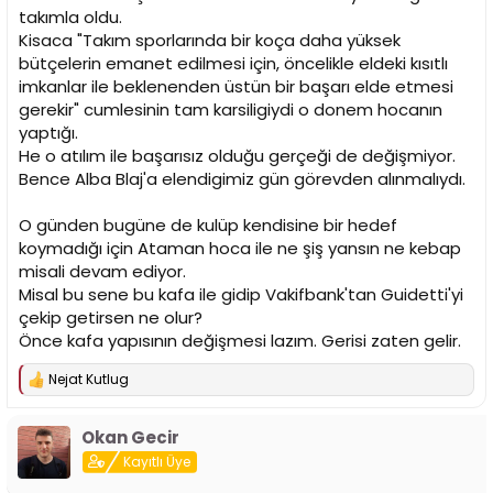
takımla oldu.
Kisaca "Takım sporlarında bir koça daha yüksek
bütçelerin emanet edilmesi için, öncelikle eldeki kısıtlı
imkanlar ile beklenenden üstün bir başarı elde etmesi
gerekir" cumlesinin tam karsiligiydi o donem hocanın
yaptığı.
He o atılım ile başarısız olduğu gerçeği de değişmiyor.
Bence Alba Blaj'a elendigimiz gün görevden alınmalıydı.
O günden bugüne de kulüp kendisine bir hedef
koymadığı için Ataman hoca ile ne şiş yansın ne kebap
misali devam ediyor.
Misal bu sene bu kafa ile gidip Vakifbank'tan Guidetti'yi
çekip getirsen ne olur?
Önce kafa yapısının değişmesi lazım. Gerisi zaten gelir.
Nejat Kutlug
T
e
p
Okan Gecir
k
i
Kayıtlı Üye
l
e