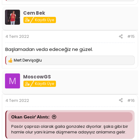
e
p
Cem Bek
k
i
Kayıtlı Üye
l
e
r
4 Tem 2022
#15
:
Başlamadan veda edeceğiz ne güzel.
Mert Dervişoğlu
T
e
p
MoscowGS
k
M
i
Kayıtlı Üye
l
e
r
4 Tem 2022
#16
:
Okan Gecir' Alıntı:
Pasör çaprazı olarak gaila gonzalez diyorlar. şaka gibi bir
hamle olur yani küme düşmeme adayıyız anlamına gelir.