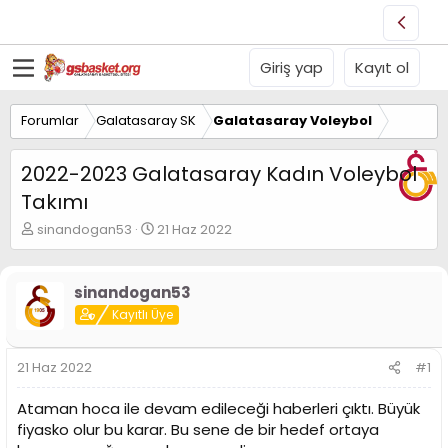
Giriş yap
Kayıt ol
Forumlar
Galatasaray SK
Galatasaray Voleybol
2022-2023 Galatasaray Kadın Voleybol
Takımı
K
B
sinandogan53
21 Haz 2022
o
a
n
ş
u
l
sinandogan53
y
a
Kayıtlı Üye
u
n
B
g
a
ı
21 Haz 2022
#1
ş
ç
l
t
Ataman hoca ile devam edileceği haberleri çıktı. Büyük
a
a
t
r
fiyasko olur bu karar. Bu sene de bir hedef ortaya
a
i