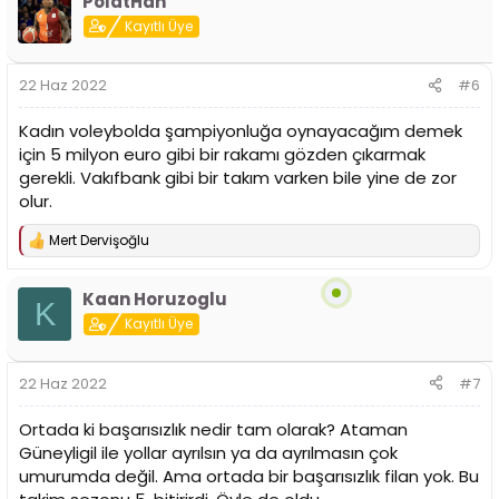
PolatHan
k
i
Kayıtlı Üye
l
e
r
22 Haz 2022
#6
:
Kadın voleybolda şampiyonluğa oynayacağım demek
için 5 milyon euro gibi bir rakamı gözden çıkarmak
gerekli. Vakıfbank gibi bir takım varken bile yine de zor
olur.
Mert Dervişoğlu
T
e
p
Kaan Horuzoglu
k
K
i
Kayıtlı Üye
l
e
r
22 Haz 2022
#7
:
Ortada ki başarısızlık nedir tam olarak? Ataman
Güneyligil ile yollar ayrılsın ya da ayrılmasın çok
umurumda değil. Ama ortada bir başarısızlık filan yok. Bu