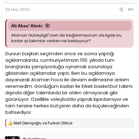
e
r
22 Haz 2022
#5
:
Ali Aksu' Alıntı:
Ataman Güneyligil'i ben de beğenmiyorum da ligde bu
kadar iyi takımlar varken ne bekliyoruz?
Dursun başkan seçimden önce ve sonra yaptığı
açıklamalarda, cumhuriyetimizin 100. yılında tüm
branşlarda şampiyonluğa oynamak zorundayız
gibisinden açıklamalar yaptı. Ben bu açıklamaya
dayanarak Ataman hoca ile devam edilmesine anlam
veremedim. Gördüğüm kadarı ile Erkek basketbol takımı
dışında diğer takımlarda bir atılım olmayacak gibi
görünüyor. Özellikle voleybolda yaprak kıpırdamıyor ve
tam tersine herkes bütçenin daha da küçüleceğinden
bahsediyor.
Mert Dervişoğlu
ve
Furkan Dillice
T
e
p