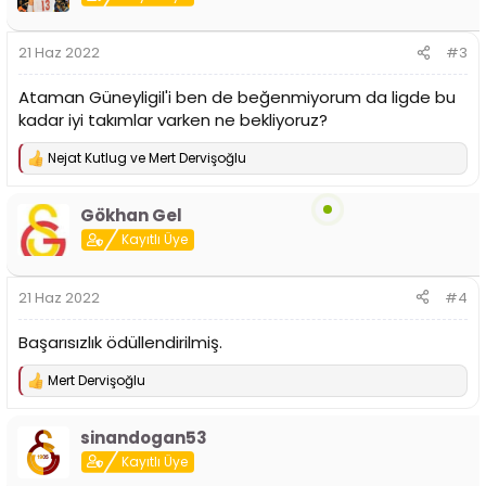
l
e
r
21 Haz 2022
#3
:
Ataman Güneyligil'i ben de beğenmiyorum da ligde bu
kadar iyi takımlar varken ne bekliyoruz?
Nejat Kutlug
ve
Mert Dervişoğlu
T
e
p
Gökhan Gel
k
i
Kayıtlı Üye
l
e
r
21 Haz 2022
#4
:
Başarısızlık ödüllendirilmiş.
Mert Dervişoğlu
T
e
p
sinandogan53
k
i
Kayıtlı Üye
l