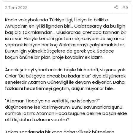
r
2 Tem 2022
#9
:
Kadın voleybolunda Türkiye Ligi, İtalya ile birlikte
Avrupa'nın en iyi iki liginden biri... Galatasaray da bu ligin
baş altı takımlarından... Uluslararası arenada tanınan bir
ismi var. Haliyle kendini göstermek, kariyerinde sıçrama
yapmak isteyen her koç Galatasaray'ı çalıştırmak ister.
Bunun için yüksek bütçelere de gerek yok. Sadece
koçun önüne bir plan, proje koyabilmek lazım.
Ancak şubeyi yönetenlerin böyle bir hedefi, vizyonu yok.
Onlar "Bu bütçeyle ancak bu kadar olur" diye düşünerek
senelerdir Ataman Güneyligil ile devam ediyorlar. Daha
fazlasını hedeflemeyi geçtim, düşünmüyorlar bile...
"Ataman Hoca'ya ne verildi ki, ne isteniyor?"
düşüncesine ise katılmıyorum. Bunu savunanlara şunu
sormak lazım: Ataman Hoca bugüne dek ne başarı elde
etti ki, daha fazlasını verelim?
Takım sporlarında bir koça daha yüksek bütçelerin