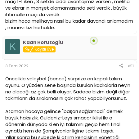
maç 1-1 iken , 3 setde ciddi avantajımız varken , meliha
ve ebrar ın manşet alamamasında seti verdik , büyük
ihtimalle maçı da verdik.
bizim hoca melihaya nasıl bu kadar dayandı anlamadım
, manevi kızı herhalde.
Kaan Horuzoglu
K
Kayıtlı Üye
3 Tem 2022
#11
Öncelikle voleybol (bence) sürprize en kapalı takım
oyunu. O yüzden sene başında kurulan kadrolarla neyin
ne olacağı az çok belli oluyor. Sadece bizim değil diğer
takımların da sıralamasını çok rahat yapabiliyorsunuz.
Ataman hocaya gelince "başarı sağlamadi" demek
büyük haksızlık. Guldeniz-Leys smacor ikilisi ile o
dönemin dünyada ki en iyi takımını geçip hem final
oynattı hem de Şampiyonlar ligine takımı taşıdı.
Yıllar sonra bu şubede ki atılım kendisinin yönettiği