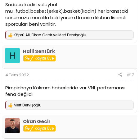
Sadece kadin voleybol
mu...futbol,basket(erkek),basket(kadin) her branstaki
sonumuzu merakla bekliyorum.Umarim klubun lisansli
sporculari beni yaniltir.
Köprü Ali
,
Okan Gecir
ve
Mert Dervişoğlu
T
e
p
Halil Sentürk
k
H
i
Kayıtlı Üye
l
e
r
4 Tem 2022
#17
:
Pimpichaya Kokram haberleride var VNL performansı
fena değildi
Mert Dervişoğlu
T
e
p
Okan Gecir
k
i
Kayıtlı Üye
l
e