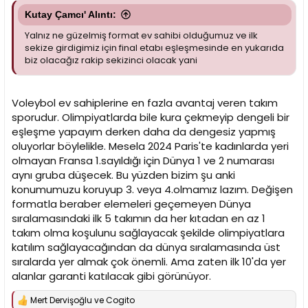
Kutay Çamcı' Alıntı:
Yalnız ne güzelmiş format ev sahibi olduğumuz ve ilk
sekize girdigimiz için final etabı eşleşmesinde en yukarıda
biz olacağız rakip sekizinci olacak yani
Voleybol ev sahiplerine en fazla avantaj veren takım
sporudur. Olimpiyatlarda bile kura çekmeyip dengeli bir
eşleşme yapayım derken daha da dengesiz yapmış
oluyorlar böylelikle. Mesela 2024 Paris'te kadınlarda yeri
olmayan Fransa 1.sayıldığı için Dünya 1 ve 2 numarası
aynı gruba düşecek. Bu yüzden bizim şu anki
konumumuzu koruyup 3. veya 4.olmamız lazım. Değişen
formatla beraber elemeleri geçemeyen Dünya
sıralamasındaki ilk 5 takımın da her kıtadan en az 1
takım olma koşulunu sağlayacak şekilde olimpiyatlara
katılım sağlayacağından da dünya sıralamasında üst
sıralarda yer almak çok önemli. Ama zaten ilk 10'da yer
alanlar garanti katılacak gibi görünüyor.
Mert Dervişoğlu
ve
Cogito
T