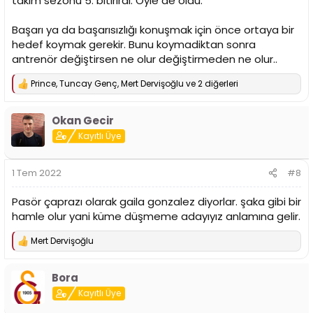
takim sezonu 5. bitirirdi. Öyle de oldu.
Başarı ya da başarısızlığı konuşmak için önce ortaya bir
hedef koymak gerekir. Bunu koymadiktan sonra
antrenör değiştirsen ne olur değiştirmeden ne olur..
Prince
,
Tuncay Genç
,
Mert Dervişoğlu
ve 2 diğerleri
T
e
p
Okan Gecir
k
i
Kayıtlı Üye
l
e
r
1 Tem 2022
#8
:
Pasör çaprazı olarak gaila gonzalez diyorlar. şaka gibi bir
hamle olur yani küme düşmeme adayıyız anlamına gelir.
Mert Dervişoğlu
T
e
p
Bora
k
i
Kayıtlı Üye
l
e