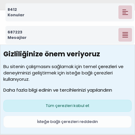
8412
Konular
687223
Mesajlar
Gizliliğinize önem veriyoruz
7388
Kullanıcılar
Bu sitenin çalışmasını sağlamak için temel
çerezleri
ve
deneyiminizi geliştirmek için isteğe bağlı çerezleri
borabekirogluu
kullanıyoruz.
Son üye
Daha fazla bilgi edinin ve tercihlerinizi yapılandırın
Bize ulaşın
Şartlar ve kurallar
Gizlilik politikası
Çerezler
Yardım
Ana sayfa
R
Tüm çerezleri kabul et
S
S
Galatasaray Basketbol | GS Basket Taraftar Platformu
İsteğe bağlı çerezleri reddedin
®
Community platform by XenForo
© 2010-2026 XenForo Ltd.
XenForo Türkçe 🇹🇷 Destek Forumu –
XenWp.Com