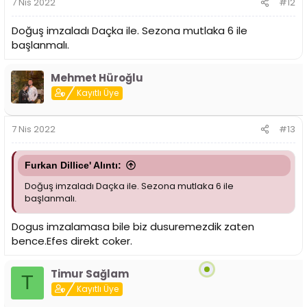
7 Nis 2022
#12
Doğuş imzaladı Daçka ile. Sezona mutlaka 6 ile
başlanmalı.
Mehmet Hüroğlu
Kayıtlı Üye
7 Nis 2022
#13
Furkan Dillice' Alıntı:
Doğuş imzaladı Daçka ile. Sezona mutlaka 6 ile
başlanmalı.
Dogus imzalamasa bile biz dusuremezdik zaten
bence.Efes direkt coker.
Timur Sağlam
T
Kayıtlı Üye