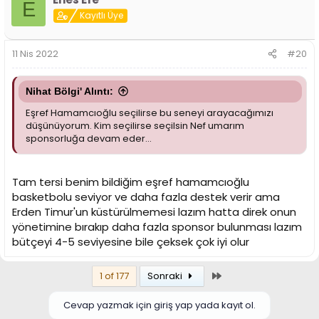
E
Kayıtlı Üye
11 Nis 2022
#20
Nihat Bölgi' Alıntı:
Eşref Hamamcıoğlu seçilirse bu seneyi arayacağımızı
düşünüyorum. Kim seçilirse seçilsin Nef umarım
sponsorluğa devam eder...
Tam tersi benim bildiğim eşref hamamcıoğlu
basketbolu seviyor ve daha fazla destek verir ama
Erden Timur'un küstürülmemesi lazım hatta direk onun
yönetimine bırakıp daha fazla sponsor bulunması lazım
bütçeyi 4-5 seviyesine bile çeksek çok iyi olur
Son
1 of 177
Sonraki
Cevap yazmak için giriş yap yada kayıt ol.