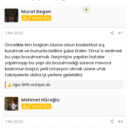
Murat Begen
Kayıtlı Üye
7 Nis 2022
#7
Öncelikle kim başkan olursa olsun basketbol a.ş.
kurulmalı ve bununla birlikte şube Erden Timur'a verilmeli
bu yapı bozulmamalı. Geçmişte yapılan hatalar
yapılmayıp bu yapı da bozulmadığı sürece mevcut
kadronun başta yerli rotasyon olmak üzere ufak
takviyelerle daha iyi yerlere gelebiliriz.
Uğur 1905
ve
Köprü Ali
T
e
p
Mehmet Hüroğlu
k
i
Kayıtlı Üye
l
e
r
7 Nis 2022
#8
: