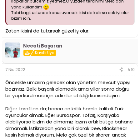
kaparlar,butcemiz yetmez.O yuzden tercihimi Melo’dan
yana kullandim
Tabi kagit ustunde konusuyorsak ikisi de kalirsa cok iyi olur
bizim icin.
Zaten ikisini de tutarsak güzel iş olur.
Necati Başaran
Kayıtlı Üye
7 Nis 2022
#10
Öncelikle umarım gelecek olan yönetim mevcut yapıyı
bozmaz. Belki başarılı olamadık ama yıllar sonra doğru
bir yapı kurulması için adımlar atıldığı kanısındayım.
Diğer taraftan da; bence en kritik hamle kaliteli Türk
oyuncular almak. Eğer Bursaspor, Tofaş, Karşıyaka
alabiliyorsa bizim de almamız lazım artık bütçe bahane
olmamalı. İstikrardan yana biri olarak Dee, Blackshear
kesin kalmalı diyorum. Melo çok özel bir skorer, ancak