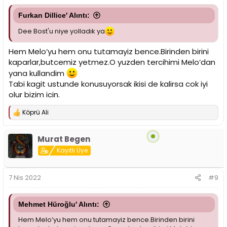
Furkan Dillice' Alıntı:
Dee Bost'u niye yolladık ya
Hem Melo’yu hem onu tutamayiz bence.Birinden birini
kaparlar,butcemiz yetmez.O yuzden tercihimi Melo’dan
yana kullandim
Tabi kagit ustunde konusuyorsak ikisi de kalirsa cok iyi
olur bizim icin.
Köprü Ali
T
e
p
Murat Begen
k
i
Kayıtlı Üye
l
e
r
7 Nis 2022
#9
:
Mehmet Hüroğlu' Alıntı:
Hem Melo’yu hem onu tutamayiz bence.Birinden birini