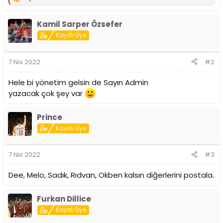
T
n
h
e
i
p
Kamil Sarper Özsefer
k
i
Kayıtlı Üye
l
e
r
7 Nis 2022
#2
:
Hele bi yönetim gelsin de Sayın Admin
yazacak çok şey var
Prince
Kayıtlı Üye
7 Nis 2022
#3
Dee, Melo, Sadık, Rıdvan, Okben kalsın diğerlerini postala.
Furkan Dillice
Kayıtlı Üye