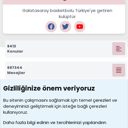
Galatasaray basketbolu Türkiye'ye getiren
kulüptür
8413
Konular
687344
Mesajlar
Gizliliğinize önem veriyoruz
7390
Kullanıcılar
Bu sitenin çalışmasını sağlamak için temel
çerezleri
ve
deneyiminizi geliştirmek için isteğe bağlı çerezleri
MosesBrownHayranı
kullanıyoruz.
Son üye
Daha fazla bilgi edinin ve tercihlerinizi yapılandırın