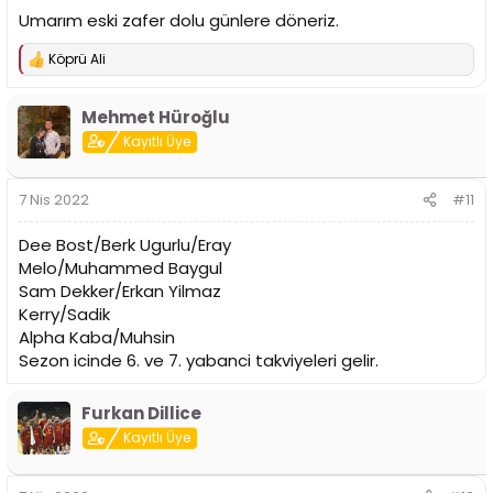
Umarım eski zafer dolu günlere döneriz.
Köprü Ali
T
e
p
Mehmet Hüroğlu
k
i
Kayıtlı Üye
l
e
r
7 Nis 2022
#11
:
Dee Bost/Berk Ugurlu/Eray
Melo/Muhammed Baygul
Sam Dekker/Erkan Yilmaz
Kerry/Sadik
Alpha Kaba/Muhsin
Sezon icinde 6. ve 7. yabanci takviyeleri gelir.
Furkan Dillice
Kayıtlı Üye