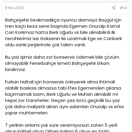
8 Nis 2022
#14
Bahçeşehir bırakmadıkça oyuncu alamayız Baygül için
tren kaçtı keza sene başında Egemen Onuralp Kartal
Can Korkmaz hatta Berk Uğurlu vs bile alınabilirdi ilk
tercihlerimiz ise Göksenin ile uzatmak Ege ve Canberk
oldu sanki peşlerinde çok takım vardı.
Bu yaz işimiz daha zor bonservis ödemek bile çözüm
olmayabilir Fenerbahçe Ismeti Bahçeşehir Erkanı
bırakmaz.
Furkan Haltali için bonservis ödeyerek alma ihtimali
olabilir baskasi almazsa tabi Efes Egemenden çıkarsa
kaçırmamak lazım, Berk Uğurlu ve Muhsin alınabilir mi
hepsi zor transferler. Geçen yazı kötü geçirdik bu yaz
çok daha maliyetli alırsın aynı adamları Onuralp vs efes
yapar muhtemelen.
7 yerlinin anlami yok süre veremiyorsun zaten 5 yerli
olsun kaliteli olsun Okben kalırsa 6 olsun en fazla.