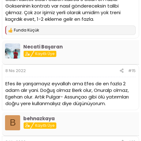
Gokseninin kontratı var nasıl göndereceksin talibi
çıkmaz. Çok zor işimiz yerli olarak umidim yok treni
kaçırdık evet, 1-2 ekleme gelir en fazla.
Funda Küçük
T
e
p
Necati Başaran
k
i
Kayıtlı Üye
l
e
r
8 Nis 2022
#15
:
Efes ile yarışamayız eyvallah ama Efes de en fazla 2
adam alır yani. Doğuş olmaz Berk olur, Onuralp olmaz,
Egehan olur. Artık Pulgar- Assunçao gibi ölü yatırımları
doğru yere kullanmalıyız diye düşünüyorum.
behnazkaya
B
Kayıtlı Üye