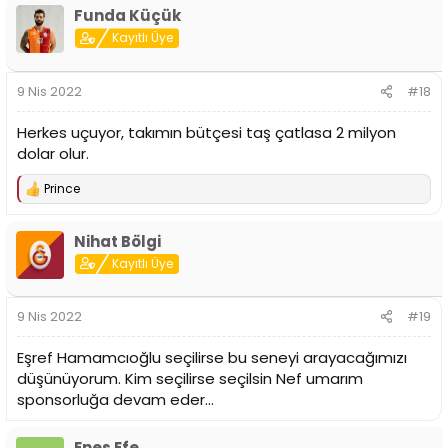
Funda Küçük
Kayıtlı Üye
9 Nis 2022
#18
Herkes uçuyor, takımın bütçesi taş çatlasa 2 milyon
dolar olur.
Prince
T
e
p
Nihat Bölgi
k
i
Kayıtlı Üye
l
e
r
9 Nis 2022
#19
:
Eşref Hamamcıoğlu seçilirse bu seneyi arayacağımızı
düşünüyorum. Kim seçilirse seçilsin Nef umarım
sponsorluğa devam eder...
Enes Efe