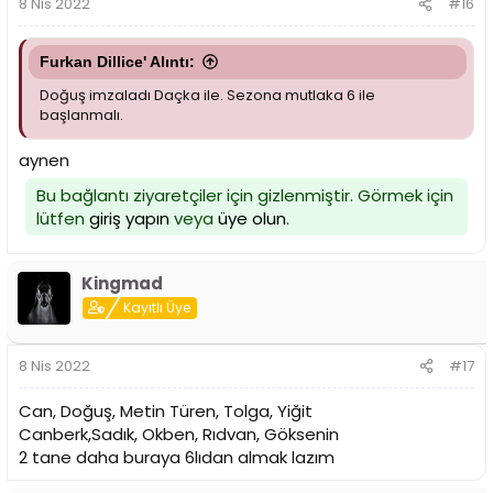
8 Nis 2022
#16
Furkan Dillice' Alıntı:
Doğuş imzaladı Daçka ile. Sezona mutlaka 6 ile
başlanmalı.
aynen
Bu bağlantı ziyaretçiler için gizlenmiştir. Görmek için
lütfen
giriş yapın
veya
üye olun
.
Kingmad
Kayıtlı Üye
8 Nis 2022
#17
Can, Doğuş, Metin Türen, Tolga, Yiğit
Canberk,Sadık, Okben, Rıdvan, Göksenin
2 tane daha buraya 6lıdan almak lazım