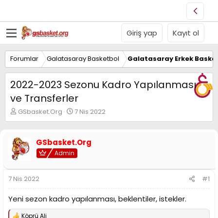
Giriş yap
Kayıt ol
Forumlar
Galatasaray Basketbol
Galatasaray Erkek Basket
2022-2023 Sezonu Kadro Yapılanması
ve Transferler
K
B
GSbasket.Org
7 Nis 2022
o
a
n
ş
u
l
GSbasket.Org
y
a
Admin
u
n
B
g
a
ı
7 Nis 2022
#1
ş
ç
l
t
Yeni sezon kadro yapılanması, beklentiler, istekler.
a
a
t
r
a
i
Köprü Ali