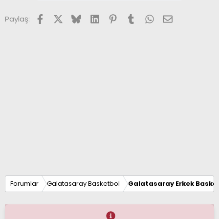
Facebook
X (Twitter)
Bluesky
LinkedIn
Pinterest
Tumblr
WhatsApp
E-posta
Paylaş:
Forumlar
Galatasaray Basketbol
Galatasaray Erkek Basket