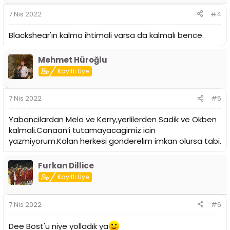
7 Nis 2022
#4
Blackshear'ın kalma ihtimali varsa da kalmalı bence.
Mehmet Hüroğlu
Kayıtlı Üye
7 Nis 2022
#5
Yabancilardan Melo ve Kerry,yerlilerden Sadik ve Okben
kalmali.Canaan’i tutamayacagimiz icin
yazmiyorum.Kalan herkesi gonderelim imkan olursa tabi.
Furkan Dillice
Kayıtlı Üye
7 Nis 2022
#6
Dee Bost'u niye yolladık ya