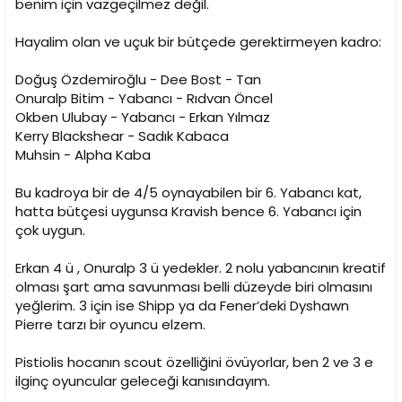
benim için vazgeçilmez değil.
Hayalim olan ve uçuk bir bütçede gerektirmeyen kadro:
Doğuş Özdemiroğlu - Dee Bost - Tan
Onuralp Bitim - Yabancı - Rıdvan Öncel
Okben Ulubay - Yabancı - Erkan Yılmaz
Kerry Blackshear - Sadık Kabaca
Muhsin - Alpha Kaba
Bu kadroya bir de 4/5 oynayabilen bir 6. Yabancı kat,
hatta bütçesi uygunsa Kravish bence 6. Yabancı için
çok uygun.
Erkan 4 ü , Onuralp 3 ü yedekler. 2 nolu yabancının kreatif
olması şart ama savunması belli düzeyde biri olmasını
yeğlerim. 3 için ise Shipp ya da Fener’deki Dyshawn
Pierre tarzı bir oyuncu elzem.
Pistiolis hocanın scout özelliğini övüyorlar, ben 2 ve 3 e
ilginç oyuncular geleceği kanısındayım.