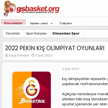
Forumlar
Neler yeni
Takvim
Forumlar
Spor Dünyası
Dünyadan Spor
2022 PEKİN KIŞ OLİMPİYAT OYUNLARI
K
B
Eyüp Özkaya
3 Şub 2022
o
a
n
ş
u
l
3 Şub 2022
y
a
u
n
Kış olimpiyatları siyeseti
B
g
yapılacak. Haftasonundan 
a
ı
ş
ç
Açıkçası neredeyse merak 
l
t
a
a
izlerken bile baş döndüre
t
r
sporlar içerisinde yer al
a
i