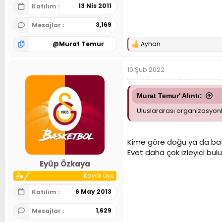
13 Nis 2011
Katılım
3,169
Mesajlar
@
Murat Temur
Ayhan
T
e
p
10 Şub 2022
k
i
l
e
Murat Temur' Alıntı:
r
Uluslararası organizasyonl
:
Kime göre doğu ya da ba
Evet daha çok izleyici bul
Eyüp Özkaya
Kayıtlı Üye
6 May 2013
Katılım
1,629
Mesajlar