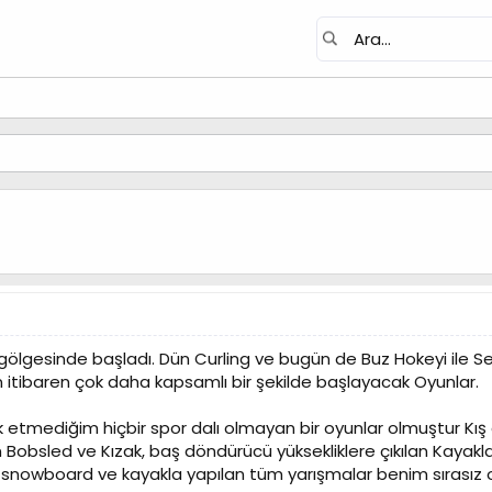
n gölgesinde başladı. Dün Curling ve bugün de Buz Hokeyi ile Se
itibaren çok daha kapsamlı bir şekilde başlayacak Oyunlar.
etmediğim hiçbir spor dalı olmayan bir oyunlar olmuştur Kış o
n Bobsled ve Kızak, baş döndürücü yüksekliklere çıkılan Kayak
an snowboard ve kayakla yapılan tüm yarışmalar benim sırasız 