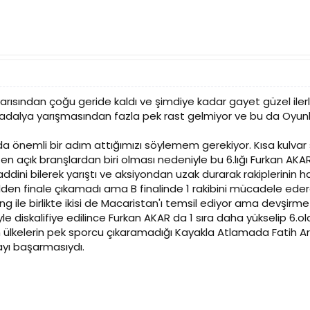
yarısından çoğu geride kaldı ve şimdiye kadar gayet güzel ile
adalya yarışmasından fazla pek rast gelmiyor ve bu da Oyunl
a önemli bir adım attığımızı söylemem gerekiyor. Kısa kulva
ize en açık branşlardan biri olması nedeniyle bu 6.lığı Furkan A
haddini bilerek yarıştı ve aksiyondan uzak durarak rakiplerinin
inalden finale çıkamadı ama B finalinde 1 rakibini mücadele edere
 ile birlikte ikisi de Macaristan'ı temsil ediyor ama devşirme 
le diskalifiye edilince Furkan AKAR da 1 sıra daha yükselip 6.o
n ülkelerin pek sporcu çıkaramadığı Kayakla Atlamada Fatih
yı başarmasıydı.