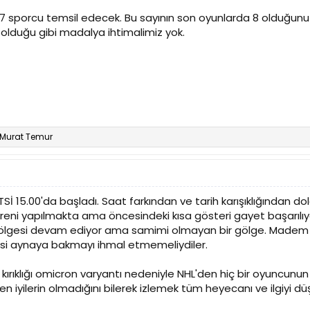
 7 sporcu temsil edecek. Bu sayının son oyunlarda 8 olduğun
n olduğu gibi madalya ihtimalimiz yok.
Murat Temur
TSİ 15.00'da başladı. Saat farkından ve tarih karışıklığından 
ni yapılmakta ama öncesindeki kısa gösteri gayet başarılıydı.
n gölgesi devam ediyor ama samimi olmayan bir gölge. Madem 
isi aynaya bakmayı ihmal etmemeliydiler.
kırıklığı omicron varyantı nedeniyle NHL'den hiç bir oyuncunun
 iyilerin olmadığını bilerek izlemek tüm heyecanı ve ilgiyi dü