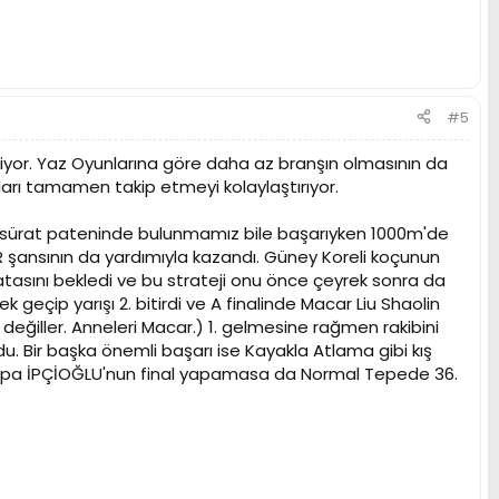
#5
rliyor. Yaz Oyunlarına göre daha az branşın olmasının da
arı tamamen takip etmeyi kolaylaştırıyor.
r sürat pateninde bulunmamız bile başarıyken 1000m'de
KAR şansının da yardımıyla kazandı. Güney Koreli koçunun
 hatasını bekledi ve bu strateji onu önce çeyrek sonra da
k geçip yarışı 2. bitirdi ve A finalinde Macar Liu Shaolin
değiller. Anneleri Macar.) 1. gelmesine rağmen rakibini
ldu. Bir başka önemli başarı ise Kayakla Atlama gibi kış
 Arpa İPÇİOĞLU'nun final yapamasa da Normal Tepede 36.