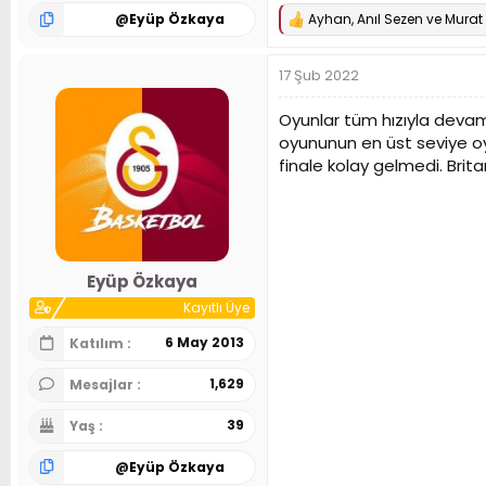
@
Eyüp Özkaya
Ayhan
,
Anıl Sezen
ve
Murat
T
e
p
17 Şub 2022
k
i
l
Oyunlar tüm hızıyla devam 
e
oyununun en üst seviye oy
r
finale kolay gelmedi. Bri
:
Eyüp Özkaya
Kayıtlı Üye
6 May 2013
Katılım
1,629
Mesajlar
39
Yaş
@
Eyüp Özkaya