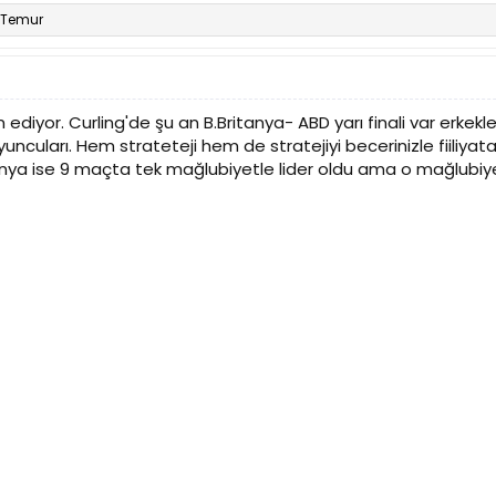
 Temur
ediyor. Curling'de şu an B.Britanya- ABD yarı finali var erkekle
uncuları. Hem strateteji hem de stratejiyi becerinizle fiil
tanya ise 9 maçta tek mağlubiyetle lider oldu ama o mağlubiy