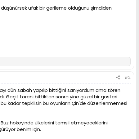
u düşünürsek ufak bir gerileme olduğunu şimdiden
#2
dolayı dün sabah yapılıp bittiğini sanıyordum ama tören
 Geçit töreni bittikten sonra yine güzel bir gösteri
bu kadar tepkilisin bu oyunların Çin'de düzenlenmemesi
 Buz hokeyinde ülkelerini temsil etmeyeceklerini
şürüyor benim için.