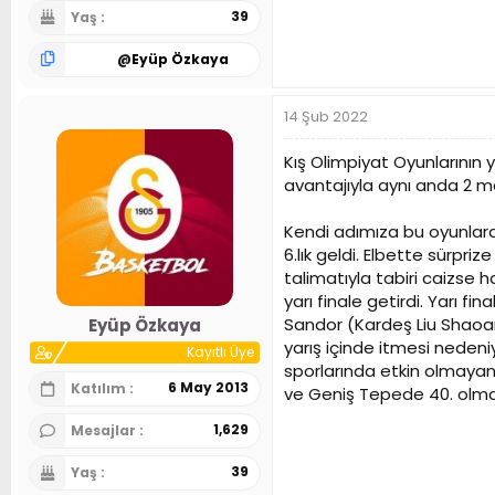
39
Yaş
@
Eyüp Özkaya
14 Şub 2022
Kış Olimpiyat Oyunlarının 
avantajıyla aynı anda 2 m
Kendi adımıza bu oyunlard
6.lık geldi. Elbette sürpr
talimatıyla tabiri caizse 
yarı finale getirdi. Yarı f
Sandor (Kardeş Liu Shaoang
Eyüp Özkaya
yarış içinde itmesi nedeniy
Kayıtlı Üye
sporlarında etkin olmaya
6 May 2013
Katılım
ve Geniş Tepede 40. olma
1,629
Mesajlar
39
Yaş