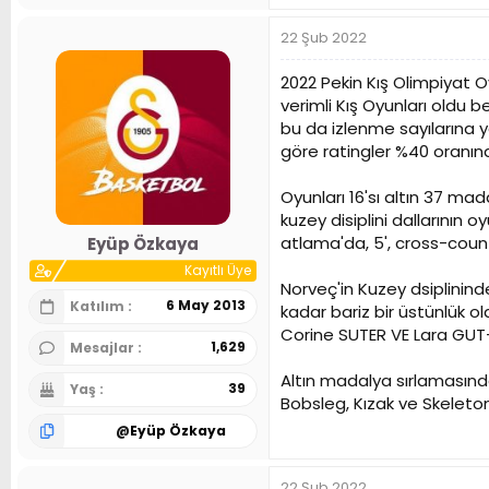
22 Şub 2022
2022 Pekin Kış Olimpiyat Oy
verimli Kış Oyunları oldu
bu da izlenme sayılarına y
göre ratingler %40 oranın
Oyunları 16'sı altın 37 m
kuzey disiplini dallarının o
atlama'da, 5', cross-count
Eyüp Özkaya
Kayıtlı Üye
Norveç'in Kuzey dsiplininde
6 May 2013
Katılım
kadar bariz bir üstünlük ol
Corine SUTER VE Lara GUT-
1,629
Mesajlar
Altın madalya sırlamasında
39
Yaş
Bobsleg, Kızak ve Skeleto
@
Eyüp Özkaya
22 Şub 2022