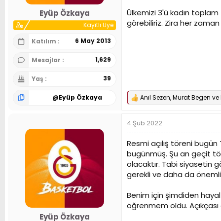
n
h
Ülkemizi 3'ü kadın toplam
Eyüp Özkaya
i
görebiliriz. Zira her zama
Kayıtlı Üye
6 May 2013
Katılım
1,629
Mesajlar
39
Yaş
@
Eyüp Özkaya
Anıl Sezen
,
Murat Begen
ve
T
e
p
4 Şub 2022
k
i
l
Resmi açılış töreni bugün 
e
bugünmüş. Şu an geçit töre
r
olacaktır. Tabi siyaseti
:
gerekli ve daha da öneml
Benim için şimdiden hayal 
öğrenmem oldu. Açıkçası en
Eyüp Özkaya