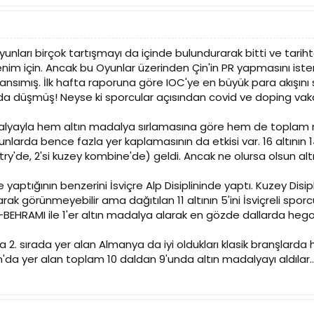
unları birçok tartışmayı da içinde bulundurarak bitti ve tarihte
 benim için. Ancak bu Oyunlar üzerinden Çin'in PR yapmasını 
ansımış. İlk hafta raporuna göre IOC'ye en büyük para akışını 
da düşmüş! Neyse ki sporcular açısından covid ve doping vaka
adalyayla hem altın madalya sırlamasına göre hem de toplam 
yunlarda bence fazla yer kaplamasının da etkisi var. 16 altının 14
ry'de, 2'si kuzey kombine'de) geldi. Ancak ne olursa olsun alt
 yaptığının benzerini İsviçre Alp Disiplininde yaptı. Kuzey Dis
arak görünmeyebilir ama dağıtılan 11 altının 5'ini İsviçreli spor
BEHRAMI ile 1'er altın madalya alarak en gözde dallarda heg
 2. sırada yer alan Almanya da iyi oldukları klasik branşlard
n'da yer alan toplam 10 daldan 9'unda altın madalyayı aldıla