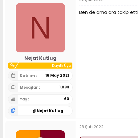
Ben de ama ara takip ettim
N
Nejat Kutlug
Kayıtlı Üye
16 May 2021
Katılım
1,093
Mesajlar
60
Yaş
@
Nejat Kutlug
28 Şub 2022