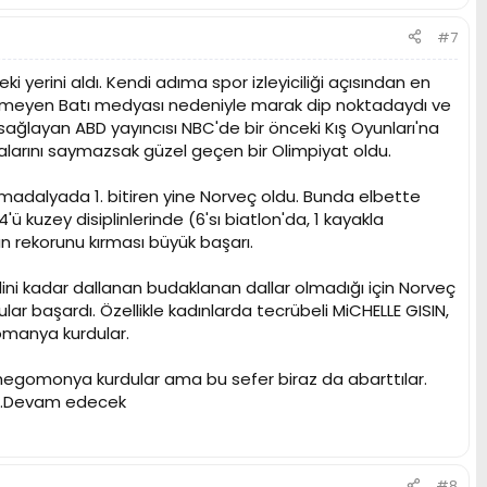
#7
ki yerini aldı. Kendi adıma spor izleyiciliği açısından en
istemeyen Batı medyası nedeniyle marak dip noktadaydı ve
sağlayan ABD yayıncısı NBC'de bir önceki Kış Oyunları'na
larını saymazsak güzel geçen bir Olimpiyat oldu.
madalyada 1. bitiren yine Norveç oldu. Bunda elbette
'ü kuzey disiplinlerinde (6'sı biatlon'da, 1 kayakla
ın rekorunu kırması büyük başarı.
iplini kadar dallanan budaklanan dallar olmadığı için Norveç
cular başardı. Özellikle kadınlarda tecrübeli MiCHELLE GISIN,
omanya kurdular.
a hegomonya kurdular ama bu sefer biraz da abarttılar.
r...Devam edecek
#8