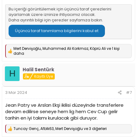
Bu içeriği görüntülemek için üçüncü taraf çerezlerini
ayarlamak üzere izninize ihtiyacımız olacak.
Daha ayrıntılı bilgi için
çerezler sayfamıza
bakın.
Üçüncü taraf tanımlama bilgilerini kabul et
Mert Dervişoğlu
,
Muhammed Ali Korkmaz
,
Köprü Ali
ve 1 kişi
T
daha
e
p
k
Halil Sentürk
H
i
Kayıtlı Üye
l
e
r
:
3 Mar 2024
#7
Jean Patry ve Arslan Ekşi ikilisi düzeyinde transferlere
devam edilirse seneye hem lig hem Cev Cup gelir
tarihin en iyi takımı kurulacak gibi duruyor.
Tuncay Genç
,
Afblk63
,
Mert Dervişoğlu
ve 3 diğerleri
T
e