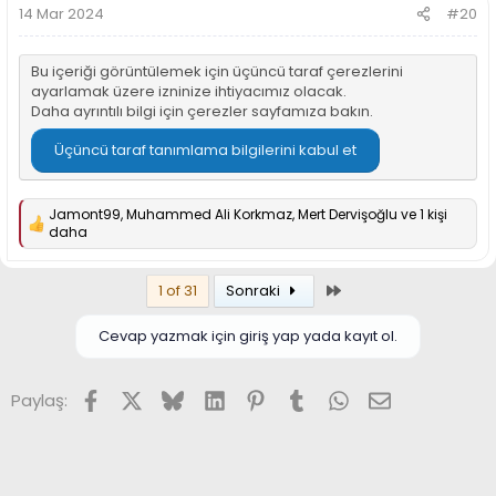
r
14 Mar 2024
#20
:
Bu içeriği görüntülemek için üçüncü taraf çerezlerini
ayarlamak üzere izninize ihtiyacımız olacak.
Daha ayrıntılı bilgi için
çerezler sayfamıza
bakın.
Üçüncü taraf tanımlama bilgilerini kabul et
Jamont99
,
Muhammed Ali Korkmaz
,
Mert Dervişoğlu
ve 1 kişi
T
daha
e
p
k
Son
1 of 31
Sonraki
i
l
Cevap yazmak için giriş yap yada kayıt ol.
e
r
:
Facebook
X (Twitter)
Bluesky
LinkedIn
Pinterest
Tumblr
WhatsApp
E-posta
Paylaş: