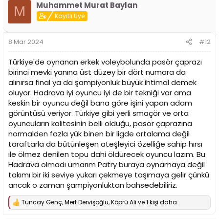
Muhammet Murat Baylan
k
M
i
Kayıtlı Üye
l
e
r
8 Mar 2024
#12
:
Türkiye'de oynanan erkek voleybolunda pasör çaprazı
birinci mevki yanına üst düzey bir dört numara da
alınırsa final ya da şampiyonluk büyük ihtimal demek
oluyor. Hadrava iyi oyuncu iyi de bir tekniği var ama
keskin bir oyuncu değil bana göre işini yapan adam
görüntüsü veriyor. Türkiye gibi yerli smaçör ve orta
oyuncuların kalitesinin belli olduğu, pasör çaprazına
normalden fazla yük binen bir ligde ortalama değil
taraftarla da bütünleşen ateşleyici özelliğe sahip hırsı
ile ölmez denilen topu dahi öldürecek oyuncu lazım. Bu
Hadrava olmadı umarım Patry buraya oynamaya değil
takımı bir iki seviye yukarı çekmeye taşımaya gelir çünkü
ancak o zaman şampiyonluktan bahsedebiliriz.
Tuncay Genç
,
Mert Dervişoğlu
,
Köprü Ali
ve 1 kişi daha
T
e