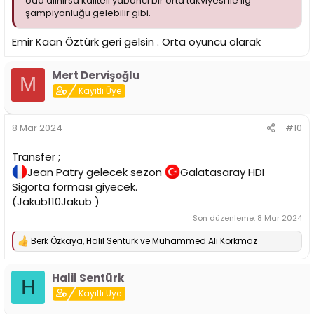
oda alınırsa kaliteli yabancı bir orta takviyesi ile lig
şampiyonluğu gelebilir gibi.
Emir Kaan Öztürk geri gelsin . Orta oyuncu olarak
Mert Dervişoğlu
M
Kayıtlı Üye
8 Mar 2024
#10
Transfer ;
Jean Patry gelecek sezon
Galatasaray HDI
Sigorta forması giyecek.
(Jakub110Jakub )
Son düzenleme:
8 Mar 2024
Berk Özkaya
,
Halil Sentürk
ve
Muhammed Ali Korkmaz
T
e
p
Halil Sentürk
k
H
i
Kayıtlı Üye
l
e