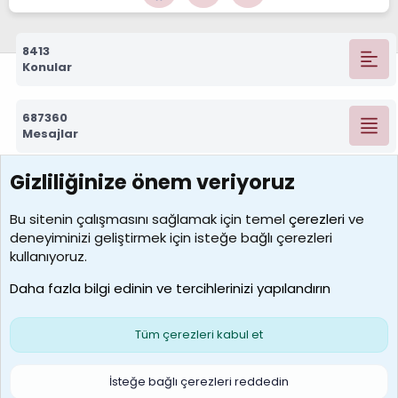
8413
Konular
687360
Mesajlar
Gizliliğinize önem veriyoruz
7392
Kullanıcılar
Bu sitenin çalışmasını sağlamak için temel
çerezleri
ve
deneyiminizi geliştirmek için isteğe bağlı çerezleri
MosesBrownHayranı
kullanıyoruz.
Son üye
Daha fazla bilgi edinin ve tercihlerinizi yapılandırın
Bize ulaşın
Şartlar ve kurallar
Gizlilik politikası
Çerezler
Yardım
Ana sayfa
R
Tüm çerezleri kabul et
S
S
Galatasaray Basketbol | GS Basket Taraftar Platformu
İsteğe bağlı çerezleri reddedin
®
Community platform by XenForo
© 2010-2026 XenForo Ltd.