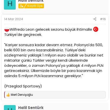
Halil Sentürk
k
H
i
Kayıtlı Üye
l
e
r
14 Mar 2024
#16
:
Wilfredo Leon gelecek sezonu büyük ihtimalle
Türkiye'de geçirecek.
"Kariyer sonsuza kadar devam etmez. Polonya'da 500,
belki 600 bin avro kazanabilirsiniz. Türkiye'deki
sözleşmeniz yaklaşık 1 milyon euro olabilir ve bunlar net
miktarlar çünkü Türkler vergiyi kendi ülkelerinde
ödeyecekler, o zaman Polonya'ya yaklaşık 4 milyon PLN
getireceksiniz. Ülkemizde böyle bir para kazanmak için
aslında 5 milyon PLN kazanmanız gerekiyor."
(Przeglad Sportowy)
Mert Dervişoğlu
T
e
p
Halil Sentürk
k