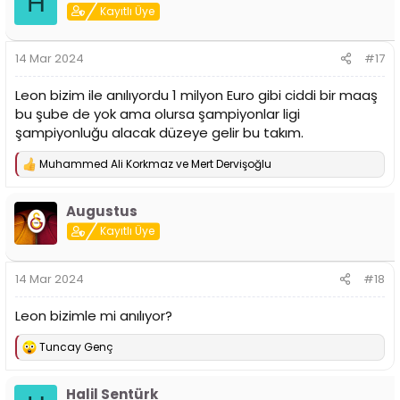
H
i
Kayıtlı Üye
l
e
r
14 Mar 2024
#17
:
Leon bizim ile anılıyordu 1 milyon Euro gibi ciddi bir maaş
bu şube de yok ama olursa şampiyonlar ligi
şampiyonluğu alacak düzeye gelir bu takım.
Muhammed Ali Korkmaz
ve
Mert Dervişoğlu
T
e
p
Augustus
k
i
Kayıtlı Üye
l
e
r
14 Mar 2024
#18
:
Leon bizimle mi anılıyor?
Tuncay Genç
T
e
p
Halil Sentürk
k