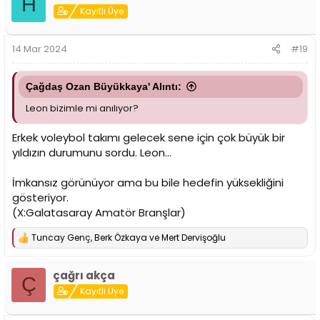
H
i
Kayıtlı Üye
l
e
r
14 Mar 2024
#19
:
Çağdaş Ozan Büyükkaya' Alıntı:
Leon bizimle mi anılıyor?
Erkek voleybol takımı gelecek sene için çok büyük bir
yıldızın durumunu sordu. Leon...
İmkansız görünüyor ama bu bile hedefin yüksekliğini
gösteriyor.
(X:Galatasaray Amatör Branşlar)
Tuncay Genç
,
Berk Özkaya
ve
Mert Dervişoğlu
T
e
p
çağrı akça
k
Ç
i
Kayıtlı Üye
l
e