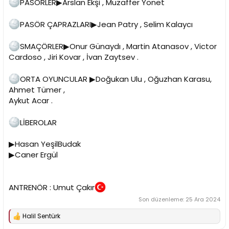
PASÖRLER▶Arslan Ekşi , Muzaffer Yönet
n
h
i
PASÖR ÇAPRAZLARI▶Jean Patry , Selim Kalaycı
SMAÇÖRLER▶Onur Günaydı , Martin Atanasov , Victor
Cardoso , Jiri Kovar , İvan Zaytsev .
ORTA OYUNCULAR ▶Doğukan Ulu , Oğuzhan Karasu,
Ahmet Tümer ,
Aykut Acar .
LİBEROLAR
▶Hasan YeşilBudak
▶Caner Ergül
ANTRENÖR : Umut Çakır
Son düzenleme:
25 Ara 2024
Halil Sentürk
T
e