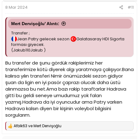
r
8 Mar 2024
#11
:
Mert Dervişoğlu' Alıntı:
Transfer ;
Jean Patry gelecek sezon
Galatasaray HDI Sigorta
forması giyecek.
(Jakub110Jakub )
Bu transfer de şunu gördük rakiplerimiz her
transferimize kötü diyerek algı yaratmaya çalışıyor.Bana
kalırsa yılın transferi Nimir önümüzdeki sezon gidiyor
şuan da ligin en iyi pasör çaprazı olucak daha üstü
alınmazsa bu net.Ama bazı rakip taraftarlar Hadrava
gitti bu geldi seneye umudumuz yok falan
yazmış.Hadrava da iyi oyuncudur ama Patry varken
Hadrava kalsın diyen bir kişinin voleybol bilgisini
sorgularım.
Afblk63
ve
Mert Dervişoğlu
T
e
p