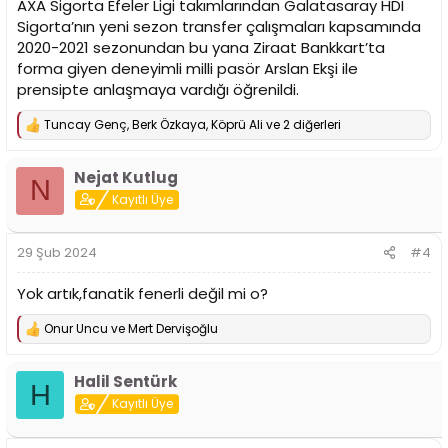
AXA Sigorta Efeler Ligi takımlarından Galatasaray HDI
Sigorta’nın yeni sezon transfer çalışmaları kapsamında
2020-2021 sezonundan bu yana Ziraat Bankkart’ta
forma giyen deneyimli milli pasör Arslan Ekşi ile
prensipte anlaşmaya vardığı öğrenildi.
Tuncay Genç
,
Berk Özkaya
,
Köprü Ali
ve 2 diğerleri
T
e
p
Nejat Kutlug
k
N
i
Kayıtlı Üye
l
e
r
29 Şub 2024
#4
:
Yok artık,fanatik fenerli değil mi o?
Onur Uncu
ve
Mert Dervişoğlu
T
e
p
Halil Sentürk
k
H
i
Kayıtlı Üye
l
e
r