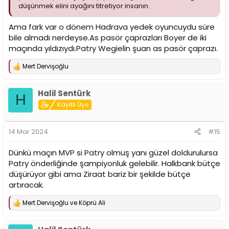
düşünmek elini ayağını titretiyor insanın.
Ama fark var o dönem Hadrava yedek oyuncuydu süre
bile almadı nerdeyse.As pasör çaprazları Boyer de iki
maçında yıldızıydı.Patry Wegielin şuan as pasör çaprazı.
Mert Dervişoğlu
T
e
p
Halil Sentürk
k
H
i
Kayıtlı Üye
l
e
r
14 Mar 2024
#15
:
Dünkü maçın MVP si Patry olmuş yanı güzel doldurulursa
Patry önderliğinde şampiyonluk gelebilir. Halkbank bütçe
düşürüyor gibi ama Ziraat bariz bir şekilde bütçe
artıracak.
Mert Dervişoğlu
ve
Köprü Ali
T
e
p