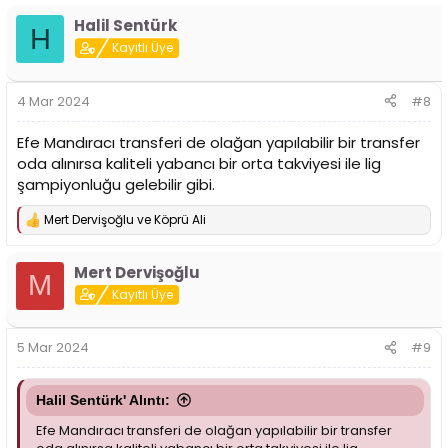
p
Halil Sentürk
k
H
i
Kayıtlı Üye
l
e
r
4 Mar 2024
#8
:
Efe Mandıracı transferi de olağan yapılabilir bir transfer
oda alınırsa kaliteli yabancı bir orta takviyesi ile lig
şampiyonluğu gelebilir gibi.
Mert Dervişoğlu
ve
Köprü Ali
T
e
p
Mert Dervişoğlu
k
M
i
Kayıtlı Üye
l
e
r
5 Mar 2024
#9
:
Halil Sentürk' Alıntı:
Efe Mandıracı transferi de olağan yapılabilir bir transfer