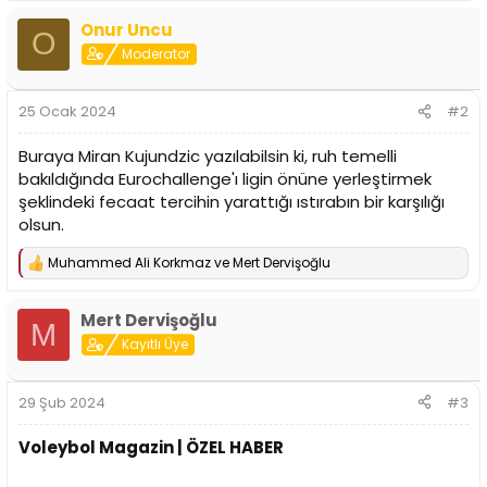
p
Onur Uncu
k
O
i
Moderator
l
e
r
25 Ocak 2024
#2
:
Buraya Miran Kujundzic yazılabilsin ki, ruh temelli
bakıldığında Eurochallenge'ı ligin önüne yerleştirmek
şeklindeki fecaat tercihin yarattığı ıstırabın bir karşılığı
olsun.
Muhammed Ali Korkmaz
ve
Mert Dervişoğlu
T
e
p
Mert Dervişoğlu
k
M
i
Kayıtlı Üye
l
e
r
29 Şub 2024
#3
:
Voleybol Magazin | ÖZEL HABER