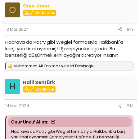
p
Onur Uncu
k
O
i
Moderator
l
e
r
13 Mar 2024
#13
:
Hadrava da Patry gibi Wegiel formasıyla Halkbank'a
karşı yarı final oynamıştı Şampiyonlar Ligi'nde. Bu
benzerliği düşünmek elini ayağını titretiyor insanın.
Muhammed Ali Korkmaz
ve
Mert Dervişoğlu
T
e
p
Halil Sentürk
k
H
i
Kayıtlı Üye
l
e
r
14 Mar 2024
#14
:
Onur Uncu' Alıntı:
Hadrava da Patry gibi Wegiel formasıyla Halkbank'a karşı
yarı final oynamıştı Şampiyonlar Ligi'nde. Bu benzerliği