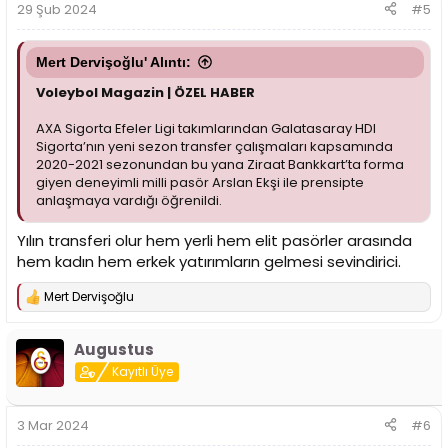
29 Şub 2024
#5
:
Mert Dervişoğlu' Alıntı:
Voleybol Magazin | ÖZEL HABER
AXA Sigorta Efeler Ligi takımlarından Galatasaray HDI
Sigorta’nın yeni sezon transfer çalışmaları kapsamında
2020-2021 sezonundan bu yana Ziraat Bankkart’ta forma
giyen deneyimli milli pasör Arslan Ekşi ile prensipte
anlaşmaya vardığı öğrenildi.
Yılın transferi olur hem yerli hem elit pasörler arasında
hem kadın hem erkek yatırımların gelmesi sevindirici.
Mert Dervişoğlu
T
e
p
Augustus
k
i
Kayıtlı Üye
l
e
r
3 Mar 2024
#6
: