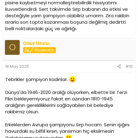
pisine kaybetmeyi normalleştirebilirdik hissiyatımı
kuvvetlendirdi. Sert takvimde Sırp babanın da etkisi ve
desteğiyle yarın şampiyon olabiliriz umarım. Zira rakibin
ısrarla son topta kazanması boşuna değilmiş dedirtti
belli noktalardaki güç ve ağırlığı.
Onur Uncu
O
Moderator
18 May 2025
#15
Tebrikler şampiyon kadınlar.
Dünya'da 1946-2020 aralığı ölüyorken, elbette bir Terzi
Fikri bekleyemiyoruz fakat en azından 1810-1945
aralığının gerekliliklerini sağlayabilen bir belediye
rakibimiz olsun.
Erkeklerden Avrupa şampiyonu Sırp hocam. Senin ışığını
havuzdaki su bilfiil kırsın, yansıman hiç eksilmesin
Galatasaray sutopundan.