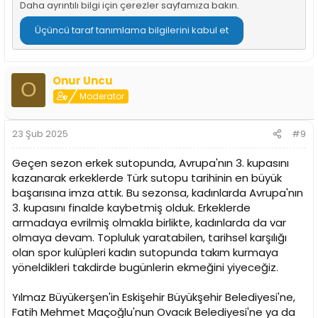
Daha ayrıntılı bilgi için
çerezler sayfamıza
bakın.
Üçüncü taraf tanımlama bilgilerini kabul et
Onur Uncu
O
Moderator
23 Şub 2025
#9
Geçen sezon erkek sutopunda, Avrupa'nın 3. kupasını
kazanarak erkeklerde Türk sutopu tarihinin en büyük
başarısına imza attık. Bu sezonsa, kadınlarda Avrupa'nın
3. kupasını finalde kaybetmiş olduk. Erkeklerde
armadaya evrilmiş olmakla birlikte, kadınlarda da var
olmaya devam. Topluluk yaratabilen, tarihsel karşılığı
olan spor kulüpleri kadın sutopunda takım kurmaya
yöneldikleri takdirde bugünlerin ekmeğini yiyeceğiz.
Yılmaz Büyükerşen'in Eskişehir Büyükşehir Belediyesi'ne,
Fatih Mehmet Maçoğlu'nun Ovacık Belediyesi'ne ya da