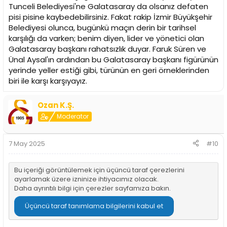
Tunceli Belediyesi'ne Galatasaray da olsanız defaten
pisi pisine kaybedebilirsiniz. Fakat rakip İzmir Büyükşehir
Belediyesi olunca, bugünkü maçın derin bir tarihsel
karşılığı da varken; benim diyen, lider ve yönetici olan
Galatasaray başkanı rahatsızlık duyar. Faruk Süren ve
Ünal Aysal'ın ardından bu Galatasaray başkanı figürünün
yerinde yeller estiği gibi, türünün en geri örneklerinden
biri ile karşı karşıyayız.
Ozan K.Ş.
Moderator
7 May 2025
#10
Bu içeriği görüntülemek için üçüncü taraf çerezlerini
ayarlamak üzere izninize ihtiyacımız olacak.
Daha ayrıntılı bilgi için
çerezler sayfamıza
bakın.
Üçüncü taraf tanımlama bilgilerini kabul et