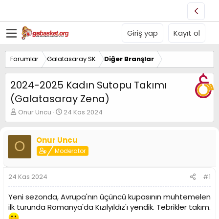
Giriş yap
Kayıt ol
Forumlar
Galatasaray SK
Diğer Branşlar
2024-2025 Kadın Sutopu Takımı
(Galatasaray Zena)
K
B
Onur Uncu
24 Kas 2024
o
a
n
ş
u
l
Onur Uncu
O
y
a
Moderator
u
n
B
g
a
ı
24 Kas 2024
#1
ş
ç
l
t
Yeni sezonda, Avrupa'nın üçüncü kupasının muhtemelen
a
a
ilk turunda Romanya'da Kızılyıldız'ı yendik. Tebrikler takım.
t
r
a
i