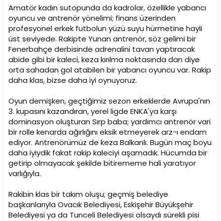
Amatör kadın sutopunda da kadrolar, özellikle yabancı
oyuncu ve antrenör yönelimi; finans üzerinden
profesyonel erkek futbolun yüzü suyu hürmetine hayli
üst seviyede. Rakipte Yunan antrenör, söz gelimi bir
Fenerbahçe derbisinde adrenalini tavan yaptıracak
abide gibi bir kaleci, keza kırılma noktasında dan diye
orta sahadan gol atabilen bir yabancı oyuncu var. Rakip
daha klas, bizse daha iyi oynuyoruz.
Oyun demişken, geçtiğimiz sezon erkeklerde Avrupa'nın
3. kupasını kazandıran, yerel ligde ENKA'ya karşı
dominasyon oluşturan Sırp baba; yardımcı antrenör vari
bir rolle kenarda ağırlığını eksik etmeyerek arz-ı endam
ediyor. Antrenörümüz de keza Balkanlı. Bugün maç boyu
daha iyiydik fakat rakip kaleciyi aşamadık. Hücumda bir
getirip olmayacak şekilde bitirememe hali yaratıyor
varlığıyla.
Rakibin klas bir takım oluşu; geçmiş belediye
başkanlarıyla Ovacık Belediyesi, Eskişehir Büyükşehir
Belediyesi ya da Tunceli Belediyesi olsaydı sürekli pisi