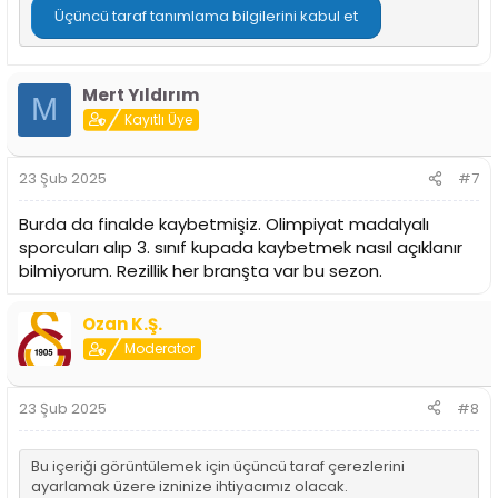
Üçüncü taraf tanımlama bilgilerini kabul et
Mert Yıldırım
M
Kayıtlı Üye
23 Şub 2025
#7
Burda da finalde kaybetmişiz. Olimpiyat madalyalı
sporcuları alıp 3. sınıf kupada kaybetmek nasıl açıklanır
bilmiyorum. Rezillik her branşta var bu sezon.
Ozan K.Ş.
Moderator
23 Şub 2025
#8
Bu içeriği görüntülemek için üçüncü taraf çerezlerini
ayarlamak üzere izninize ihtiyacımız olacak.