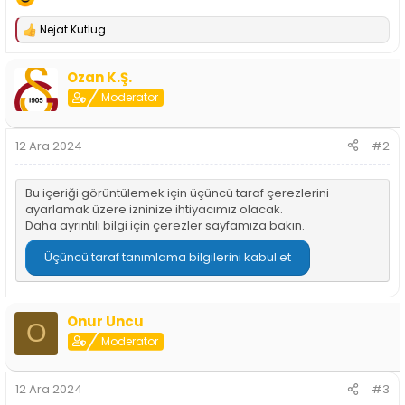
n
h
i
Nejat Kutlug
T
e
p
Ozan K.Ş.
k
i
Moderator
l
e
r
12 Ara 2024
#2
:
Bu içeriği görüntülemek için üçüncü taraf çerezlerini
ayarlamak üzere izninize ihtiyacımız olacak.
Daha ayrıntılı bilgi için
çerezler sayfamıza
bakın.
Üçüncü taraf tanımlama bilgilerini kabul et
Onur Uncu
O
Moderator
12 Ara 2024
#3