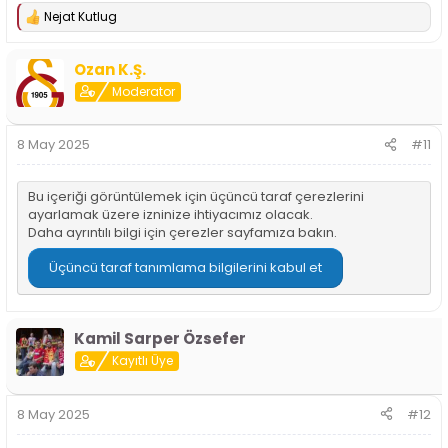
Nejat Kutlug
T
e
p
Ozan K.Ş.
k
i
Moderator
l
e
r
8 May 2025
#11
:
Bu içeriği görüntülemek için üçüncü taraf çerezlerini
ayarlamak üzere izninize ihtiyacımız olacak.
Daha ayrıntılı bilgi için
çerezler sayfamıza
bakın.
Üçüncü taraf tanımlama bilgilerini kabul et
Kamil Sarper Özsefer
Kayıtlı Üye
8 May 2025
#12