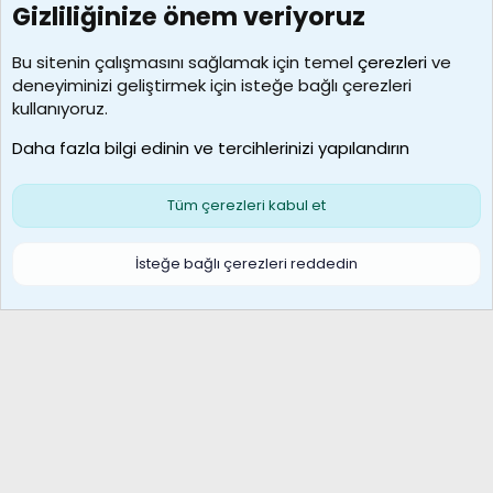
Gizliliğinize önem veriyoruz
7388
Kullanıcılar
Bu sitenin çalışmasını sağlamak için temel
çerezleri
ve
deneyiminizi geliştirmek için isteğe bağlı çerezleri
borabekirogluu
kullanıyoruz.
Son üye
Daha fazla bilgi edinin ve tercihlerinizi yapılandırın
Bize ulaşın
Şartlar ve kurallar
Gizlilik politikası
Çerezler
Yardım
Ana sayfa
R
Tüm çerezleri kabul et
S
S
Galatasaray Basketbol | GS Basket Taraftar Platformu
İsteğe bağlı çerezleri reddedin
®
Community platform by XenForo
© 2010-2026 XenForo Ltd.
XenForo Türkçe 🇹🇷 Destek Forumu –
XenWp.Com