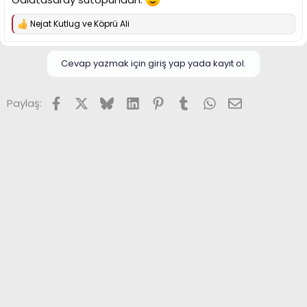
Nejat Kutlug
ve
Köprü Ali
T
e
p
k
Cevap yazmak için giriş yap yada kayıt ol.
i
l
e
Facebook
X (Twitter)
Bluesky
LinkedIn
Pinterest
Tumblr
WhatsApp
E-posta
Paylaş:
r
: