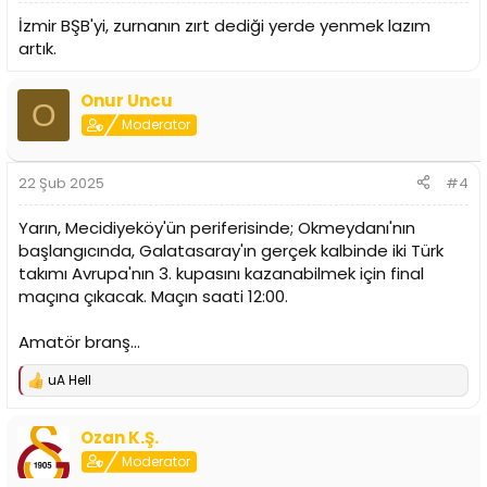
İzmir BŞB'yi, zurnanın zırt dediği yerde yenmek lazım
artık.
Onur Uncu
O
Moderator
22 Şub 2025
#4
Yarın, Mecidiyeköy'ün periferisinde; Okmeydanı'nın
başlangıcında, Galatasaray'ın gerçek kalbinde iki Türk
takımı Avrupa'nın 3. kupasını kazanabilmek için final
maçına çıkacak. Maçın saati 12:00.
Amatör branş...
uA Hell
T
e
p
Ozan K.Ş.
k
i
Moderator
l