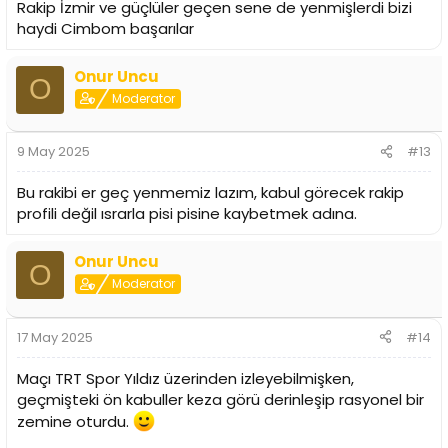
Rakip İzmir ve güçlüler geçen sene de yenmişlerdi bizi
haydi Cimbom başarılar
Onur Uncu
O
Moderator
9 May 2025
#13
Bu rakibi er geç yenmemiz lazım, kabul görecek rakip
profili değil ısrarla pisi pisine kaybetmek adına.
Onur Uncu
O
Moderator
17 May 2025
#14
Maçı TRT Spor Yıldız üzerinden izleyebilmişken,
geçmişteki ön kabuller keza görü derinleşip rasyonel bir
zemine oturdu.