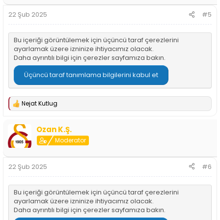
e
r
22 Şub 2025
#5
:
Bu içeriği görüntülemek için üçüncü taraf çerezlerini
ayarlamak üzere izninize ihtiyacımız olacak.
Daha ayrıntılı bilgi için
çerezler sayfamıza
bakın.
Üçüncü taraf tanımlama bilgilerini kabul et
Nejat Kutlug
T
e
p
Ozan K.Ş.
k
i
Moderator
l
e
r
22 Şub 2025
#6
:
Bu içeriği görüntülemek için üçüncü taraf çerezlerini
ayarlamak üzere izninize ihtiyacımız olacak.
Daha ayrıntılı bilgi için
çerezler sayfamıza
bakın.