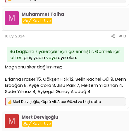
T
e
p
Muhammet Talha
k
M
i
Kayıtlı Üye
l
e
r
10 Eyl 2024
#13
:
Bu bağlantı ziyaretçiler için gizlenmiştir. Görmek için
lütfen
giriş yapın
veya
üye olun
.
Maç sonu skor dağılımımız;
Brianna Fraser 15, Gökşen Fitik 12, Selin Rachel Gül 9, Derin
Erdoğan 8, Ayşe Cora 8, Jisu Park 7, Meltem Yıldızhan 4,
Sude Yılmaz 4, Ayşegül Günay Aladağ 4
Mert Dervişoğlu
,
Köprü Ali
,
Alper Güzel
ve 1 kişi daha
T
e
p
Mert Dervişoğlu
k
M
i
Kayıtlı Üye
l