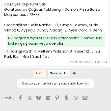
18.Erciyes cup turnuvası :
Galatasaray Çağdaş Faktoring - Danilo’s Pizza Bursa
Maç sonucu : 72-78
Skor dağılımı : Selin Rachel Gül, Simge Tokmak, Sude
Yılmaz 8, Ayşegül Günay Aladağ 12, Ayşe Cora 4, Derin
Bu bağlantı ziyaretçiler için gizlenmiştir. Görmek için
lütfen
giriş yapın
veya
üye olun
.
14, Holingsvorth 4, Meltem Yıldızhan 8, Fraser 12 , Ji Su
Park 10s | 14rb | 3as | 4b .
Son düzenleme:
18 Eyl 2024
Son
1 of 3
Sonraki
Cevap yazmak için giriş yap yada kayıt ol.
Facebook
X (Twitter)
Bluesky
LinkedIn
Pinterest
Tumblr
WhatsApp
E-posta
Paylaş: