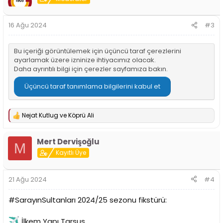
16 Ağu 2024
#3
Bu içeriği görüntülemek için üçüncü taraf çerezlerini
ayarlamak üzere izninize ihtiyacımız olacak.
Daha ayrıntılı bilgi için
çerezler sayfamıza
bakın.
Üçüncü taraf tanımlama bilgilerini kabul et
Nejat Kutlug
ve
Köprü Ali
T
e
p
Mert Dervişoğlu
k
M
i
Kayıtlı Üye
l
e
r
21 Ağu 2024
#4
:
#SarayınSultanları 2024/25 sezonu fikstürü:
İlkem Yapı Tarsus