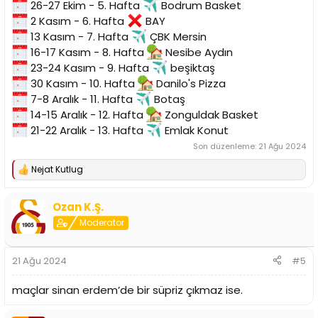
26-27 Ekim - 5. Hafta
Bodrum Basket
2 Kasım - 6. Hafta
BAY
13 Kasım - 7. Hafta
ÇBK Mersin
16-17 Kasım - 8. Hafta
Nesibe Aydın
23-24 Kasım - 9. Hafta
beşiktaş
30 Kasım - 10. Hafta
Danilo's Pizza
7-8 Aralık - 11. Hafta
Botaş
14-15 Aralık - 12. Hafta
Zonguldak Basket
21-22 Aralık - 13. Hafta
Emlak Konut
Son düzenleme:
21 Ağu 2024
Nejat Kutlug
T
e
p
Ozan K.Ş.
k
i
Moderator
l
e
r
21 Ağu 2024
#5
:
maçlar sinan erdem’de bir süpriz çıkmaz ise.