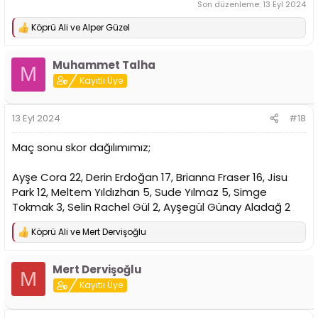
Son düzenleme:
13 Eyl 2024
Köprü Ali
ve
Alper Güzel
T
e
p
Muhammet Talha
k
M
i
Kayıtlı Üye
l
e
r
13 Eyl 2024
#18
:
Maç sonu skor dağılımımız;
Ayşe Cora 22, Derin Erdoğan 17, Brianna Fraser 16, Jisu
Park 12, Meltem Yıldızhan 5, Sude Yılmaz 5, Simge
Tokmak 3, Selin Rachel Gül 2, Ayşegül Günay Aladağ 2
Köprü Ali
ve
Mert Dervişoğlu
T
e
p
Mert Dervişoğlu
k
M
i
Kayıtlı Üye
l
e
r