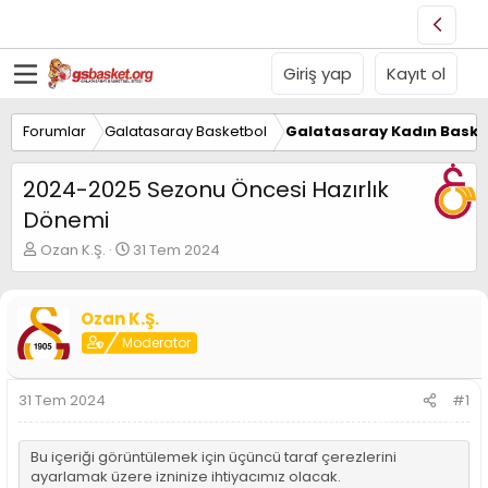
Giriş yap
Kayıt ol
Forumlar
Galatasaray Basketbol
Galatasaray Kadın Baske
2024-2025 Sezonu Öncesi Hazırlık
Dönemi
K
B
Ozan K.Ş.
31 Tem 2024
o
a
n
ş
u
l
Ozan K.Ş.
y
a
Moderator
u
n
B
g
a
ı
31 Tem 2024
#1
ş
ç
l
t
a
a
Bu içeriği görüntülemek için üçüncü taraf çerezlerini
t
r
ayarlamak üzere izninize ihtiyacımız olacak.
a
i