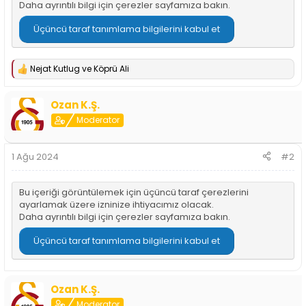
Daha ayrıntılı bilgi için
çerezler sayfamıza
bakın.
n
h
i
Üçüncü taraf tanımlama bilgilerini kabul et
Nejat Kutlug
ve
Köprü Ali
T
e
p
Ozan K.Ş.
k
i
Moderator
l
e
r
1 Ağu 2024
#2
:
Bu içeriği görüntülemek için üçüncü taraf çerezlerini
ayarlamak üzere izninize ihtiyacımız olacak.
Daha ayrıntılı bilgi için
çerezler sayfamıza
bakın.
Üçüncü taraf tanımlama bilgilerini kabul et
Ozan K.Ş.
Moderator