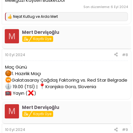
Melikgazi Kayseri Basketbol
Son düzenleme:
6 Eyl 2024
Nejat Kutlug
ve
Arda Mert
T
e
p
Mert Dervişoğlu
k
M
i
Kayıtlı Üye
l
e
r
10 Eyl 2024
#8
:
Maç Günü
1. Hazırlık Maçı
Galatasaray Çağdaş Faktoring vs. Red Star Belgrade
19.00 (TSİ) |
Kranjska Gora, Slovenia
Yayın (
)
Mert Dervişoğlu
M
Kayıtlı Üye
10 Eyl 2024
#9