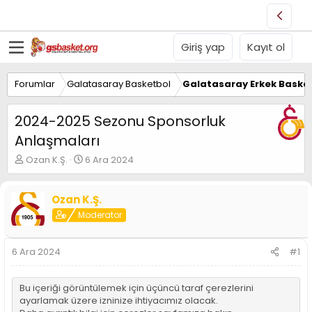
Giriş yap
Kayıt ol
Forumlar
Galatasaray Basketbol
Galatasaray Erkek Basket
2024-2025 Sezonu Sponsorluk
Anlaşmaları
K
B
Ozan K.Ş.
6 Ara 2024
o
a
n
ş
u
l
Ozan K.Ş.
y
a
Moderator
u
n
B
g
a
ı
6 Ara 2024
#1
ş
ç
l
t
a
a
Bu içeriği görüntülemek için üçüncü taraf çerezlerini
t
r
ayarlamak üzere izninize ihtiyacımız olacak.
a
i