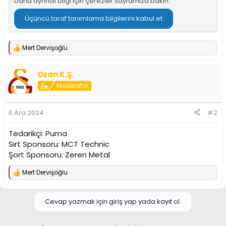
Daha ayrıntılı bilgi için
çerezler sayfamıza
bakın.
n
h
i
Üçüncü taraf tanımlama bilgilerini kabul et
Mert Dervişoğlu
T
e
p
Ozan K.Ş.
k
i
Moderator
l
e
r
6 Ara 2024
#2
:
Tedarikçi: Puma
Sırt Sponsoru: MCT Technic
Şort Sponsoru: Zeren Metal
Mert Dervişoğlu
T
e
p
k
Cevap yazmak için giriş yap yada kayıt ol.
i
l
e