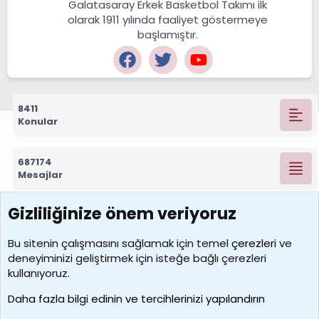
Galatasaray Erkek Basketbol Takımı ilk
olarak 1911 yılında faaliyet göstermeye
başlamıştır.
8411
Konular
687174
Mesajlar
Gizliliğinize önem veriyoruz
7388
Kullanıcılar
Bu sitenin çalışmasını sağlamak için temel
çerezleri
ve
deneyiminizi geliştirmek için isteğe bağlı çerezleri
borabekirogluu
kullanıyoruz.
Son üye
Daha fazla bilgi edinin ve tercihlerinizi yapılandırın
Bize ulaşın
Şartlar ve kurallar
Gizlilik politikası