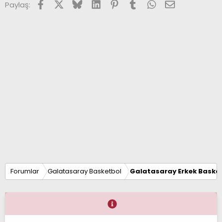
Facebook
X (Twitter)
Bluesky
LinkedIn
Pinterest
Tumblr
WhatsApp
E-posta
Paylaş:
r
:
Forumlar
Galatasaray Basketbol
Galatasaray Erkek Basket