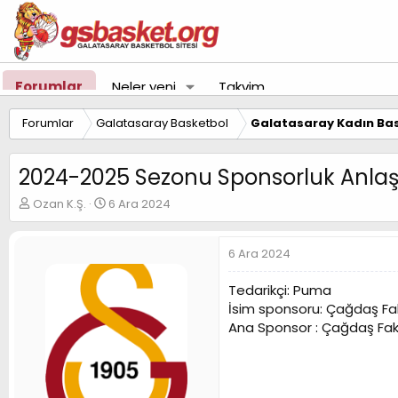
Forumlar
Neler yeni
Takvim
Forumlar
Galatasaray Basketbol
Galatasaray Kadın Bas
2024-2025 Sezonu Sponsorluk Anla
K
B
Ozan K.Ş.
6 Ara 2024
o
a
n
ş
u
l
6 Ara 2024
y
a
u
n
Tedarikçi: Puma
B
g
İsim sponsoru: Çağdaş Fa
a
ı
Ana Sponsor : Çağdaş Fak
ş
ç
l
t
a
a
t
r
a
i