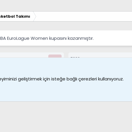
ketbol Takımı
FIBA EuroLague Women kupasını kazanmıştır.
7388
Kullanıcılar
Bize ulaşın
Şartl
iminizi geliştirmek için isteğe bağlı çerezleri kullanıyoruz.