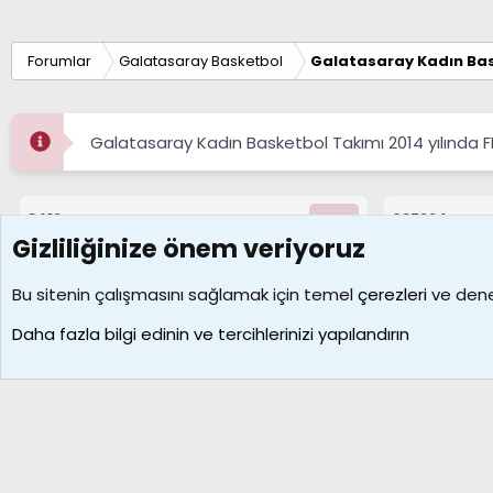
Forumlar
Galatasaray Basketbol
Galatasaray Kadın Bas
Galatasaray Kadın Basketbol Takımı 2014 yılında 
8412
687224
Konular
Mesajlar
Gizliliğinize önem veriyoruz
Çerezler
Bu sitenin çalışmasını sağlamak için temel
çerezleri
ve deney
Daha fazla bilgi edinin ve tercihlerinizi yapılandırın
Galatasaray Basketbol | GS Basket Taraftar Platformu