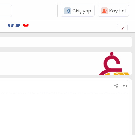
Giriş yap
Kayıt ol
#1