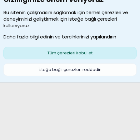
7388
Kullanıcılar
Bu sitenin çalışmasını sağlamak için temel
çerezleri
ve
deneyiminizi geliştirmek için isteğe bağlı çerezleri
borabekirogluu
kullanıyoruz.
Son üye
Daha fazla bilgi edinin ve tercihlerinizi yapılandırın
Bize ulaşın
Şartlar ve kurallar
Gizlilik politikası
Çerezler
Yardım
Ana sayfa
R
Tüm çerezleri kabul et
S
S
Galatasaray Basketbol | GS Basket Taraftar Platformu
İsteğe bağlı çerezleri reddedin
®
Community platform by XenForo
© 2010-2026 XenForo Ltd.
XenForo Türkçe 🇹🇷 Destek Forumu –
XenWp.Com