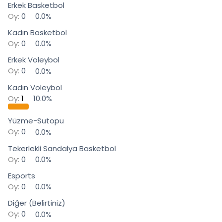
i
Erkek Basketbol
Oy:
0
0.0%
Kadın Basketbol
Oy:
0
0.0%
Erkek Voleybol
Oy:
0
0.0%
Kadın Voleybol
Oy:
1
10.0%
Yüzme-Sutopu
Oy:
0
0.0%
Tekerlekli Sandalya Basketbol
Oy:
0
0.0%
Esports
Oy:
0
0.0%
Diğer (Belirtiniz)
Oy:
0
0.0%