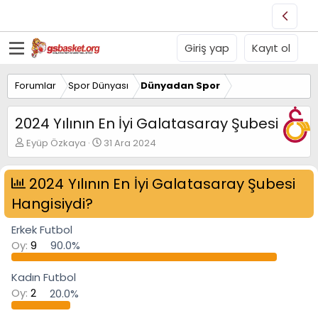
Giriş yap
Kayıt ol
Forumlar
Spor Dünyası
Dünyadan Spor
2024 Yılının En İyi Galatasaray Şubesi
K
B
Eyüp Özkaya
31 Ara 2024
o
a
n
ş
u
2024 Yılının En İyi Galatasaray Şubesi
l
y
a
Hangisiydi?
u
n
B
g
Erkek Futbol
a
ı
ş
ç
Oy:
9
90.0%
l
t
a
a
Kadın Futbol
t
r
Oy:
2
20.0%
a
i
n
h