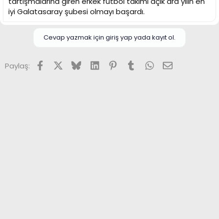
tartışmalarına giren erkek futbol takımı açık ara yılın en
iyi Galatasaray şubesi olmayı başardı.
Cevap yazmak için giriş yap yada kayıt ol.
Facebook
X (Twitter)
Bluesky
LinkedIn
Pinterest
Tumblr
WhatsApp
E-posta
Paylaş: