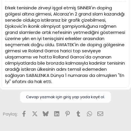
Erkek tenisinde zirveyi işgal etmiş SINNER'ın doping
gölgesi altına girmesi, Alcaraz'ın 2 grand slam kazandığı
senede oldukça istikrarsız bir grafik çizebilmesi,
Djokovic'in ikonik olimpiyat şampiyonluğuna rağmen
grand slamlerde artık nefesinin yetmediğini göstermesi
üzerine yılın en iyi tenisçisini erkekler arasından
seçmemek doğru oldu. SWIATEK'in de doping gölgesine
girmesi ve Roland Garros harici top seviyeye
ulaşamamsı ve hatta Rolland Garros'da oynanan
olimpiyatlarda bile bronzda kalmasıyla kadınlar tenisinin
aradığı istikrarı ülkesinin adını temsil edemeden
sağlayan SABALENKA Dünya 1 numarası da olmuşken "En
İyi" sıfatını da hak etti.
Cevap yazmak için giriş yap yada kayıt ol.
Facebook
X (Twitter)
Bluesky
LinkedIn
Pinterest
Tumblr
WhatsApp
E-posta
Paylaş: