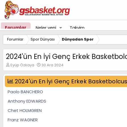
Forumlar
Neler yeni
Takvim
Forumlar
Spor Dünyası
Dünyadan Spor
2024'ün En İyi Genç Erkek Basketbo
K
B
Eyüp Özkaya
30 Ara 2024
o
a
n
ş
u
2024'ün En İyi Genç Erkek Basketbolcus
l
y
a
u
n
Paolo BANCHERO
B
g
a
ı
Anthony EDWARDS
ş
ç
Chet HOLMGREN
l
t
a
a
Franz WAGNER
t
r
a
i