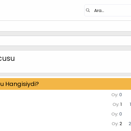
lcusu
u Hangisiydi?
Oy:
0
Oy:
1
Oy:
0
Oy:
2