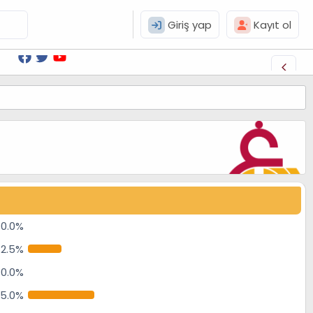
Giriş yap
Kayıt ol
0.0%
12.5%
0.0%
25.0%