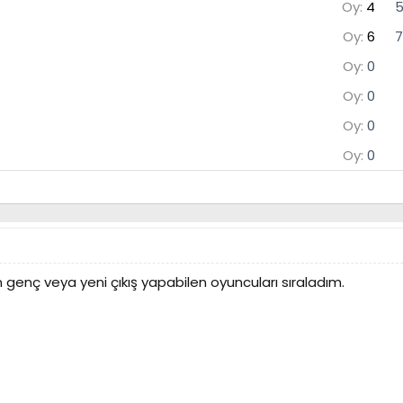
Oy:
4
5
Oy:
6
7
Oy:
0
Oy:
0
Oy:
0
Oy:
0
dan genç veya yeni çıkış yapabilen oyuncuları sıraladım.