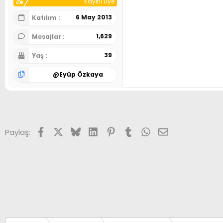
Kayıtlı Üye
6 May 2013
Katılım
1,629
Mesajlar
39
Yaş
@
Eyüp Özkaya
Facebook
X (Twitter)
Bluesky
LinkedIn
Pinterest
Tumblr
WhatsApp
E-posta
Paylaş: