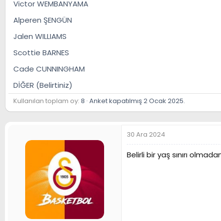
Victor WEMBANYAMA
n
h
i
Alperen ŞENGÜN
Jalen WILLIAMS
Scottie BARNES
Cade CUNNINGHAM
DİĞER (Belirtiniz)
Kullanılan toplam oy
8
Anket kapatılmış
2 Ocak 2025
.
30 Ara 2024
Belirli bir yaş sınırı olma