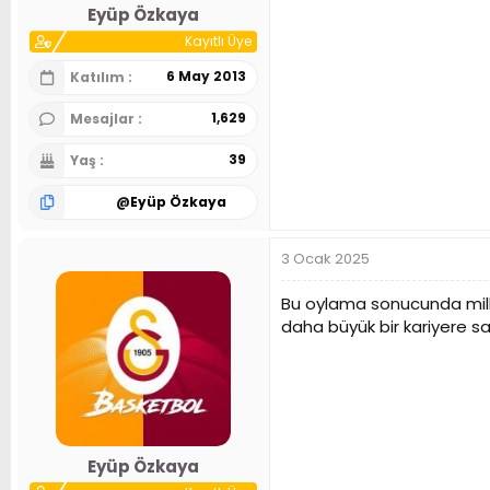
Eyüp Özkaya
Kayıtlı Üye
6 May 2013
Katılım
1,629
Mesajlar
39
Yaş
@
Eyüp Özkaya
3 Ocak 2025
Bu oylama sonucunda mill
daha büyük bir kariyere s
Eyüp Özkaya